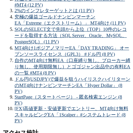
#MT4 (12 PV)
2%のインフレターゲットとは (11 PV)
究極の爆益ゴールドナンピンマーチン
EA「Extreme（エクストリーム）」 MT4向け (11 PV)
SQLのSELECT文で先頭から上位（TOP）10件のレコ
ードを取得する方法（SQL Server、Oracle、MySQL、
PostgreSQL） (11 PV)
MT4向け1ポジアノマリーEA「DAY TRADING」 オー
プンソースライセンス（GPL3） #ドル円 (8 PV)
自作のMT4向け無料EA（口座縛り無し、ブローカー縛
り無し、使用期限無し）とゴゴジャン出品中の有料EA
の一覧 #MT4 (8 PV)
ドル円(USDJPY)で爆益を狙うハイリスクハイリターン
のMT4向けナンピンマーチンEA「Hyper Dollar」 (8
PV)
StartPage（スタートページ） - 匿名検索エンジン (8
PV)
[FX]高値更新・安値更新でエントリー、MT4向け無料
スキャルピングEA「1Scalper」#システムトレード (8
PV)
アクセス統計