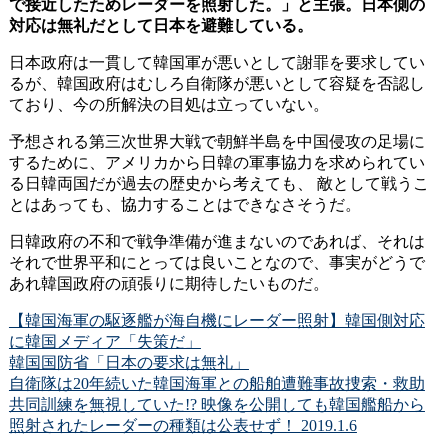
で接近したためレーダーを照射した。」と主張。日本側の
対応は無礼だとして日本を避難している。
日本政府は一貫して韓国軍が悪いとして謝罪を要求してい
るが、韓国政府はむしろ自衛隊が悪いとして容疑を否認し
ており、今の所解決の目処は立っていない。
予想される第三次世界大戦で朝鮮半島を中国侵攻の足場に
するために、アメリカから日韓の軍事協力を求められてい
る日韓両国だが過去の歴史から考えても、 敵として戦うこ
とはあっても、協力することはできなさそうだ。
日韓政府の不和で戦争準備が進まないのであれば、それは
それで世界平和にとっては良いことなので、事実がどうで
あれ韓国政府の頑張りに期待したいものだ。
【韓国海軍の駆逐艦が海自機にレーダー照射】韓国側対応
に韓国メディア「失策だ」
韓国国防省「日本の要求は無礼」
自衛隊は20年続いた韓国海軍との船舶遭難事故捜索・救助
共同訓練を無視していた!? 映像を公開しても韓国艦船から
照射されたレーダーの種類は公表せず！ 2019.1.6