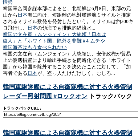
情勢
韓国軍合同参謀本部によると、北朝鮮は6月8日、東部の元
山から
日本
海に向け、短距離の地対艦巡航ミサイルと推定
されるミサイル数発を発射したという。ミサイルは約200キ
ロ飛行し、
日本
の領海でも排他的経済水...
韓国の文在寅（ムンジェイン）大統領「日本は
盗人」と「ホワイト国」除外を非難 #キムチや
韓国海苔はもう食べられない
韓国の文在寅（ムンジェイン）大統領は、安倍政権が貿易
上の優遇措置により輸出手続きを簡略化できる「ホワイト
国」から韓国を除外することを決めたことに対して、「加
害者である
日本
が、盗っ人たけだけしく、むしろ...
韓国軍駆逐艦による自衛隊機に対する火器管制
レーダー照射問題 #ロックオン
トラックバック
トラックバックURL :
韓国軍駆逐艦による自衛隊機に対する火器管制