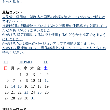
もっと見る...
最新コメント
自民党、経団連、財務省が国民の幸福を追求していないのは明らか
ですが・・・
指定時刻決済機能使っていますVer 2.06理想の使用感です対応してい
ただきありがとうございました
かがひろ 指定時間による決済を使用するかどうかを指定できるよう
にしました。
かがひろ Ver 2.05へのバージョンアップで機能追加しました。
かがひろ 機能追加して、動作確認中です。リリースまでもう少しお
持ちください。
<<
2019/01
>>
日
月
火
水
木
金
土
1
2
3
4
5
6
7
8
9
10
11
12
13
14
15
16
17
18
19
20
21
22
23
24
25
26
27
28
29
30
31
注目キーワード