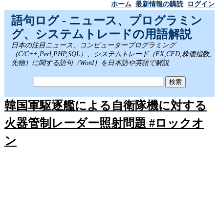
ホーム
最新情報の購読
ログイン
語句ログ - ニュース、プログラミン
グ、システムトレードの用語解説
日本の注目ニュース、コンピュータープログラミング
（C/C++,Perl,PHP,SQL）、システムトレード（FX,CFD,株価指数,
先物）に関する語句（Word）を日本語や英語で解説
韓国軍駆逐艦による自衛隊機に対する
火器管制レーダー照射問題 #ロックオ
ン