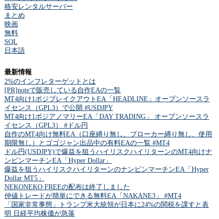
格安レンタルサーバー
まとめ
映画
無料
SQL
日本語
最新情報
2%のインフレターゲットとは
[PR]noteで販売している自作EAの一覧
MT4向け1ポジブレイクアウトEA「HEADLINE」オープンソースラ
イセンス（GPL3）で公開 #USDJPY
MT4向け1ポジアノマリーEA「DAY TRADING」 オープンソースラ
イセンス（GPL3） #ドル円
自作のMT4向け無料EA（口座縛り無し、ブローカー縛り無し、使用
期限無し）とゴゴジャン出品中の有料EAの一覧 #MT4
ドル円(USDJPY)で爆益を狙うハイリスクハイリターンのMT4向けナ
ンピンマーチンEA「Hyper Dollar」
爆益を狙うハイリスクハイリターンのナンピンマーチンEA「Hyper
Dollar MT5」
NEKONEKO FREEの配布は終了しました
仲値トレードが簡単にできる無料EA「NAKANE3」 #MT4
「国家非常事態」トランプ米大統領が日本に24%の関税を課すと表
明 日経平均株価が急落