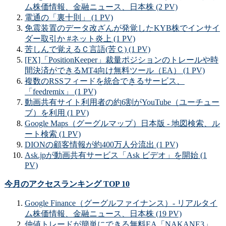
ム株価情報、金融ニュース、日本株 (2 PV)
電通の「裏十則」 (1 PV)
免震装置のデータ改ざんが発覚したKYB株でインサイ
ダー取引か #ネット炎上 (1 PV)
苦しんで覚えるＣ言語(苦Ｃ) (1 PV)
[FX]「PositionKeeper」裁量ポジションのトレールや時
間決済ができるMT4向け無料ツール（EA） (1 PV)
複数のRSSフィードを統合できるサービス、
「feedremix」 (1 PV)
動画共有サイト利用者の約6割がYouTube（ユーチュー
ブ）を利用 (1 PV)
Google Maps（グーグルマップ）日本版 - 地図検索、ル
ート検索 (1 PV)
DIONの顧客情報が約400万人分流出 (1 PV)
Ask.jpが動画共有サービス「Ask ビデオ」を開始 (1
PV)
今月のアクセスランキング TOP 10
Google Finance（グーグルファイナンス）- リアルタイ
ム株価情報、金融ニュース、日本株 (19 PV)
仲値トレードが簡単にできる無料EA「NAKANE3」