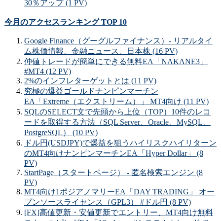
30％アップ (1 PV)
今月のアクセスランキング TOP 10
Google Finance（グーグルファイナンス）- リアルタイ
ム株価情報、金融ニュース、日本株 (16 PV)
仲値トレードが簡単にできる無料EA「NAKANE3」
#MT4 (12 PV)
2%のインフレターゲットとは (11 PV)
究極の爆益ゴールドナンピンマーチン
EA「Extreme（エクストリーム）」 MT4向け (11 PV)
SQLのSELECT文で先頭から上位（TOP）10件のレコ
ードを取得する方法（SQL Server、Oracle、MySQL、
PostgreSQL） (10 PV)
ドル円(USDJPY)で爆益を狙うハイリスクハイリターン
のMT4向けナンピンマーチンEA「Hyper Dollar」 (8
PV)
StartPage（スタートページ） - 匿名検索エンジン (8
PV)
MT4向け1ポジアノマリーEA「DAY TRADING」 オー
プンソースライセンス（GPL3） #ドル円 (8 PV)
[FX]高値更新・安値更新でエントリー、MT4向け無料