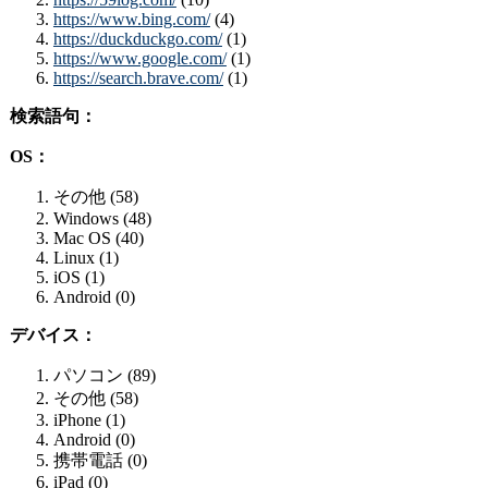
https://www.bing.com/
(4)
https://duckduckgo.com/
(1)
https://www.google.com/
(1)
https://search.brave.com/
(1)
検索語句：
OS：
その他 (58)
Windows (48)
Mac OS (40)
Linux (1)
iOS (1)
Android (0)
デバイス：
パソコン (89)
その他 (58)
iPhone (1)
Android (0)
携帯電話 (0)
iPad (0)