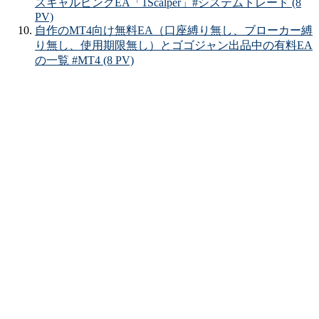
スキャルピングEA「1Scalper」#システムトレード (8
PV)
自作のMT4向け無料EA（口座縛り無し、ブローカー縛
り無し、使用期限無し）とゴゴジャン出品中の有料EA
の一覧 #MT4 (8 PV)