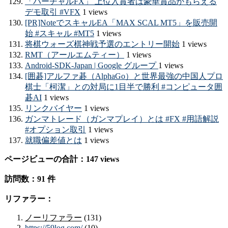
「バーチャルFX」 上位入賞者は豪華賞品がもらえる
デモ取引 #VFX
1 views
[PR]NoteでスキャルEA「MAX SCAL MT5」を販売開
始 #スキャル #MT5
1 views
将棋ウォーズ棋神戦予選のエントリー開始
1 views
RMT（アールエムティー）
1 views
Android-SDK-Japan | Google グループ
1 views
[囲碁]アルファ碁（AlphaGo）と世界最強の中国人プロ
棋士「柯潔」との対局に1目半で勝利 #コンピュータ囲
碁AI
1 views
リンクバイヤー
1 views
ガンマトレード（ガンマプレイ）とは #FX #用語解説
#オプション取引
1 views
就職偏差値とは
1 views
ページビューの合計：147 views
訪問数：91 件
リファラー：
ノーリファラー
(131)
https://59log.com/
(10)