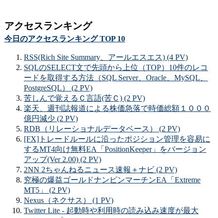
アクセスランキング
今日のアクセスランキング TOP 10
RSS(Rich Site Summary、アールエスエス) (4 PV)
SQLのSELECT文で先頭から上位（TOP）10件のレコ
ードを取得する方法（SQL Server、Oracle、MySQL、
PostgreSQL） (2 PV)
苦しんで覚えるＣ言語(苦Ｃ) (2 PV)
楽天、週刊誌報道による株価急落で時価総額１０００
億円減少 (2 PV)
RDB（リレーショナルデータベース） (2 PV)
[FX]トレードルールに沿ったポジション管理を容易に
するMT4向け無料EA「PositionKeeper」をバージョン
アップ(Ver 2.00) (2 PV)
2NN 2ちゃんねるニュース速報＋ナビ (2 PV)
究極の爆益ゴールドナンピンマーチンEA「Extreme
MT5」 (2 PV)
Nexus（ネクサス） (1 PV)
Twitter Lite - 起動時や利用時の読み込み速度が最大