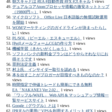
朝スキャとは #EA #自動売買 #FX #スキャル
1 views
デュアルコアAtomプロセッサ搭載の激安ネットトップ
（19800円～）
1 views
マイクロソフト、Office Live 日本語版の無償試験運用
を開始
1 views
WOMマーケティングのガイドラインが決まったらし
い
1 views
PL/SQL（ピーエル・エスキューエル）
1 views
[Perl]メールフォームCGIの作り方
1 views
機械学習（きかいがくしゅう）
1 views
ソフトバンクの新料金プランはどうやらそれなりにお
得そうです
1 views
罪刑法定主義
1 views
村上氏、インサイダー取引を認める
1 views
本を出すことがブロガーが目指すべきものなのか？
1
views
時間指定で仲値トレードも簡単にできる無料
EA「NAKANE3 Ver 2.02」
1 views
「ワッフル/WAFL」 Web API & マッシュアップ情報一
覧サービスサイト
1 views
Google（グウグル）とは
1 views
[PR]EAの運用にVPSを利用するメリット #FX
1 views