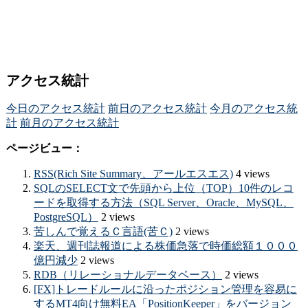
アクセス統計
今日のアクセス統計
前日のアクセス統計
今月のアクセス統
計
前月のアクセス統計
ページビュー：
RSS(Rich Site Summary、アールエスエス)
4 views
SQLのSELECT文で先頭から上位（TOP）10件のレコ
ードを取得する方法（SQL Server、Oracle、MySQL、
PostgreSQL）
2 views
苦しんで覚えるＣ言語(苦Ｃ)
2 views
楽天、週刊誌報道による株価急落で時価総額１０００
億円減少
2 views
RDB（リレーショナルデータベース）
2 views
[FX]トレードルールに沿ったポジション管理を容易に
するMT4向け無料EA「PositionKeeper」をバージョン