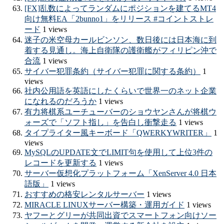
[FX]乱数によってランダムにポジションを建てるMT4
向け無料EA「2bunno1」をリリース #コイントストレ
ード
1 views
迷子の米空母カールビンソン、数日後には日本海に到
着する見通し。海上自衛隊の護衛艦がフィリピン沖で
合流
1 views
サイバー犯罪条約（サイバー犯罪に関する条約）
1
views
社内公用語を英語にしたくらいで世界一のネット企業
になれるのだろうか
1 views
有力将棋系ユーチューバーのショウヤンさんが将棋ウ
ォーズで「ソフト指し」を告白し衝撃走る
1 views
タイプライター風キーボード「QWERKYWRITER」
1
views
MySQLのUPDATE文でLIMIT句を使用して上位3件の
レコードを更新する
1 views
サーバー仮想化プラットフォーム「XenServer 4.0 日本
語版」
1 views
おすすめの格安レンタルサーバー
1 views
MIRACLE LINUXサーバー構築・運用ガイド
1 views
ヤフーとグリーが共同出資でスマートフォン向けソー