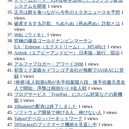
ドリームボート、P2P技術を活用したコンテンツ配信
システムを開発
1 views
正月は餅を食べながら今年の１０大ニュースを予想
1
views
破産するする詐欺、ちぬちぬ（死ぬ死ぬ）詐欺とは
1
views
Wiki（ウィキ）
1 views
究極の爆益ゴールドナンピンマーチン
EA「Extreme（エクストリーム）」 MT4向け
1 views
Airbnb（エアビーアンドビー） 日本版 - 旅行、宿泊
1
views
アルファブロガー・アワード2008
1 views
初音ミク楽曲をドワンゴ子会社が無断でJASRACに登
録
1 views
[将棋]名人戦第6局が先手稲葉陽八段、後手佐藤天彦名
人で開始、序盤は相掛かり #名人戦
1 views
ブログサービス「TypePad」にスパム対策などの新機
能
1 views
10baggerの配布は終了しました
1 views
ソフトウェア開発で伸びる人、伸びない人
1 views
Yahoo!デベロッパーネットワーク
1 views
59Trackerのブックマーク機能を見直し中
1 views