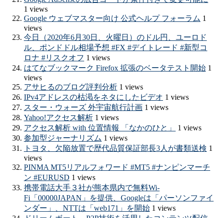
1 views
Google ウェブマスター向け 公式ヘルプ フォーラム
1
views
今日（2020年6月30日、火曜日）のドル円、ユーロド
ル、ポンドドル相場予想 #FX #デイトレード #新型コ
ロナ #リスクオフ
1 views
はてなブックマーク Firefox 拡張のベータテスト開始
1
views
アサヒるのブログ評判分析
1 views
IPv4アドレスの枯渇をネタにしたビデオ
1 views
スター・ウォーズ 外宇宙航行計画
1 views
Yahoo!アクセス解析
1 views
アクセス解析 with 位置情報 「なかのひと」
1 views
参加型ジャーナリズム
1 views
トヨタ、欠陥放置で歴代品質保証部長3人が書類送検
1
views
PINMA MT5リアルフォワード #MT5 #ナンピンマーチ
ン #EURUSD
1 views
携帯電話大手３社が熊本県内で無料Wi-
Fi「00000JAPAN」を提供、Googleは「パーソンファイ
ンダー」、NTTは「web171」を開始
1 views