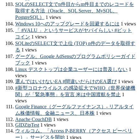
SQLのSELECT文でn件目からm件目までのレコードを
取得する方法（Oracle、SQL Server、MySQL、
PostgreSQL）
1 views
Windows 10へのアップグレードを回避するには
1 views
「 #VALU 」というサービスがヤバイらしい #ビット
コイン
1 views
SQLiteのSELECT文で上位 (TOP) n件のデータを取得す
る
1 views
グーグル、Google AdSensのプログラムポリシーガイド
ブック
1 views
Linux デスクトップは企業ユーザーには普及しない
1
views
選んではいけないEA #間違いだらけのEA選び
1 views
#新型コロナウイルス の感染拡大でWHO（世界保健機
関）が「緊急事態」を宣言 米は中国渡航を禁止
1
views
Google Finance（グーグルファイナンス）- リアルタイ
ム株価情報、金融ニュース、日本株
1 views
Apache CouchDB
1 views
GIDZipTest
1 views
ウィルコム、「Access P-BERRY（アクセス ピーベリ
ー）」サービスを開始
1 views