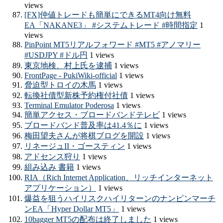
views
[FX]仲値トレードも簡単にできるMT4向け無料
EA「NAKANE3」 #システムトレード #時間指定
1
views
PinPoint MT5リアルフォワード #MT5 #アノマリー
#USDJPY #ドル円
1 views
東京地検、村上氏を逮捕
1 views
FrontPage - PukiWiki-official
1 views
脅迫型トロイの木馬
1 views
転換社債型新株予約権付社債
1 views
Terminal Emulator Poderosa
1 views
簡単アクセス・ブロードバンドテレビ
1 views
ブロードバンド普及率は41.4％に
1 views
梅田望夫さんが将棋ブログを開設
1 views
リネージュII・ゴースティン
1 views
アドセンス狩り
1 views
組み込み 書籍
1 views
RIA（Rich Internet Application、リッチインターネット
アプリケーション）
1 views
爆益を狙うハイリスクハイリターンのナンピンマーチ
ンEA「Hyper Dollar MT5」
1 views
10bagger MT5の配布は終了しました
1 views