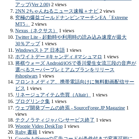
アップ(Ver 2.00)
2 views
2NN 2ちゃんねるニュース速報＋ナビ
2 views
究極の爆益ゴールドナンピンマーチンEA「Extreme
MT5」
2 views
Nexus（ネクサス）
1 views
Twitter Lite - 起動時や利用時の読み込み速度が最大
30％アップ
1 views
Windowsストア 日本語
1 views
ホワイトデー #キャンディ #マシュマロ
1 views
将棋ウォーズ Android/iOSで香川愛生女流三段の音声が
選べるスーパープレミアムプランをリリース
#shogiwars
1 views
フロントメディア、携帯電話向けに無料動画配信サー
ビス
1 views
リネージュアイテム売買（Altair）
1 views
ブログリンク集
1 views
ウェブ開発ブームの終焉 - SourceForge.JP Magazine
1
views
テクノラティジャパンサービス終了
1 views
Woopie Video DeskTop
1 views
Ruby 書籍
1 views
Google AdSenseの広告コードが条件付きで変更可能に