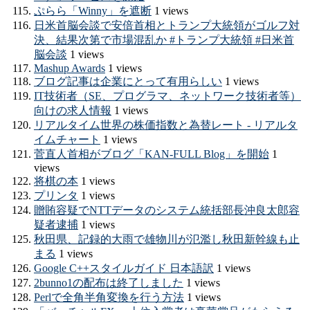
ぷらら「Winny」を遮断
1 views
日米首脳会談で安倍首相とトランプ大統領がゴルフ対
決、結果次第で市場混乱か #トランプ大統領 #日米首
脳会談
1 views
Mashup Awards
1 views
ブログ記事は企業にとって有用らしい
1 views
IT技術者（SE、プログラマ、ネットワーク技術者等）
向けの求人情報
1 views
リアルタイム世界の株価指数と為替レート - リアルタ
イムチャート
1 views
菅直人首相がブログ「KAN-FULL Blog」を開始
1
views
将棋の本
1 views
プリンタ
1 views
贈賄容疑でNTTデータのシステム統括部長沖良太郎容
疑者逮捕
1 views
秋田県、記録的大雨で雄物川が氾濫し秋田新幹線も止
まる
1 views
Google C++スタイルガイド 日本語訳
1 views
2bunno1の配布は終了しました
1 views
Perlで全角半角変換を行う方法
1 views