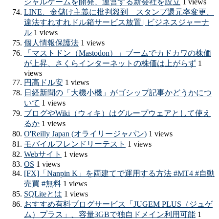
シャルゲームを開発、運営する新会社を設立
1 views
LINE、金儲け主義に批判殺到 スタンプ還元率変更、
違法すれすれドル箱サービス放置 | ビジネスジャーナ
ル
1 views
個人情報保護法
1 views
「マストドン（Mastodon）」ブームでカドカワの株価
が上昇、さくらインターネットの株価は上がらず
1
views
円高ドル安
1 views
日経新聞の「大機小機」がゴシップ記事かどうかにつ
いて
1 views
ブログやWiki（ウィキ）はグループウェアとして使え
るか
1 views
O'Reilly Japan (オライリージャパン)
1 views
モバイルフレンドリーテスト
1 views
Webサイト
1 views
OS
1 views
[FX]「Nanpin K」を両建てで運用する方法 #MT4 #自動
売買 #無料
1 views
SQLiteとは
1 views
おすすめ有料ブログサービス「JUGEM PLUS（ジュゲ
ム）プラス」、容量3GBで独自ドメイン利用可能
1