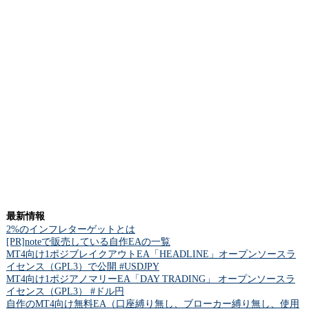
最新情報
2%のインフレターゲットとは
[PR]noteで販売している自作EAの一覧
MT4向け1ポジブレイクアウトEA「HEADLINE」オープンソースラ
イセンス（GPL3）で公開 #USDJPY
MT4向け1ポジアノマリーEA「DAY TRADING」 オープンソースラ
イセンス（GPL3） #ドル円
自作のMT4向け無料EA（口座縛り無し、ブローカー縛り無し、使用