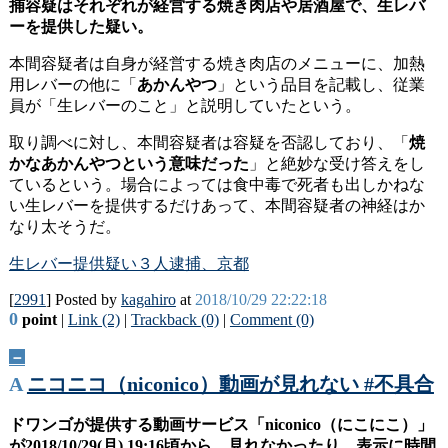
捕容疑はそれぞれが経営する焼き肉店や居酒屋で、生レバ
ーを提供した疑い。
本間容疑者は自身が経営する焼き肉店のメニューに、加熱
用レバーの他に「
あかんやつ
」という品目を記載し、従業
員が「生レバーのこと」と説明していたという。
取り調べに対し、本間容疑者は容疑を否認しており、「
焼
かなあかんやつという意味だった
」と絶妙な受け答えをし
ているという。場合によっては食中毒で死者も出しかねな
い生レバーを提供するだけあって、本間容疑者の神経はか
なり太そうだ。
生レバー提供疑い３人逮捕、京都
[
2991
] Posted by
kagahiro
at
2018/10/29 22:22:18
0
point
|
Link (2)
|
Trackback (0)
|
Comment (0)
－
A
ニコニコ（niconico）動画が見れない #不具合
ドワンゴが提供する動画サービス「niconico（にこにこ）」
が2018/10/29(月) 19:16頃から、見れなかったり、表示に時間