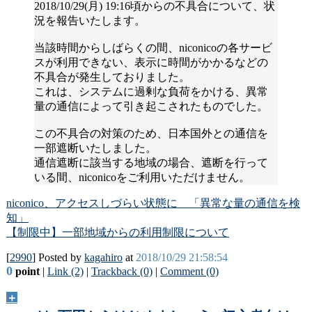
2018/10/29(月) 19:16頃からの不具合について、状
況を報告いたします。
当該時間からしばらくの間、niconicoの各サービ
スが利用できない、表示に時間がかかるなどの
不具合が発生しておりました。
これは、システムに過剰な負荷をかける、異常
量の通信によって引き起こされたものでした。
この不具合の対策のため、日本国外との通信を
一部遮断いたしました。
通信遮断に該当する地域の場合、遮断を行って
いる間、niconicoをご利用いただけません。
niconico、アクセスしづらい状態に 「異常な量の通信を検
知」
【制限中】一部地域からの利用制限について
[
2990
] Posted by
kagahiro
at
2018/10/29 21:58:54
0
point
|
Link (2)
|
Trackback (0)
|
Comment (0)
＋