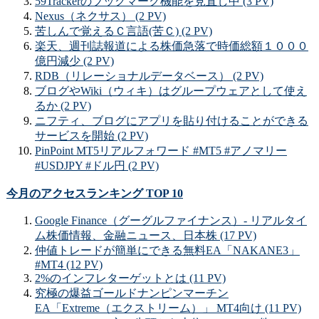
59Trackerのブックマーク機能を見直し中 (3 PV)
Nexus（ネクサス） (2 PV)
苦しんで覚えるＣ言語(苦Ｃ) (2 PV)
楽天、週刊誌報道による株価急落で時価総額１０００
億円減少 (2 PV)
RDB（リレーショナルデータベース） (2 PV)
ブログやWiki（ウィキ）はグループウェアとして使え
るか (2 PV)
ニフティ、ブログにアプリを貼り付けることができる
サービスを開始 (2 PV)
PinPoint MT5リアルフォワード #MT5 #アノマリー
#USDJPY #ドル円 (2 PV)
今月のアクセスランキング TOP 10
Google Finance（グーグルファイナンス）- リアルタイ
ム株価情報、金融ニュース、日本株 (17 PV)
仲値トレードが簡単にできる無料EA「NAKANE3」
#MT4 (12 PV)
2%のインフレターゲットとは (11 PV)
究極の爆益ゴールドナンピンマーチン
EA「Extreme（エクストリーム）」 MT4向け (11 PV)