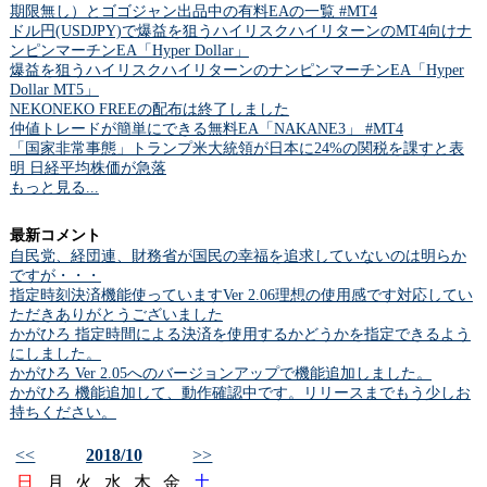
期限無し）とゴゴジャン出品中の有料EAの一覧 #MT4
ドル円(USDJPY)で爆益を狙うハイリスクハイリターンのMT4向けナ
ンピンマーチンEA「Hyper Dollar」
爆益を狙うハイリスクハイリターンのナンピンマーチンEA「Hyper
Dollar MT5」
NEKONEKO FREEの配布は終了しました
仲値トレードが簡単にできる無料EA「NAKANE3」 #MT4
「国家非常事態」トランプ米大統領が日本に24%の関税を課すと表
明 日経平均株価が急落
もっと見る...
最新コメント
自民党、経団連、財務省が国民の幸福を追求していないのは明らか
ですが・・・
指定時刻決済機能使っていますVer 2.06理想の使用感です対応してい
ただきありがとうございました
かがひろ 指定時間による決済を使用するかどうかを指定できるよう
にしました。
かがひろ Ver 2.05へのバージョンアップで機能追加しました。
かがひろ 機能追加して、動作確認中です。リリースまでもう少しお
持ちください。
<<
2018/10
>>
日
月
火
水
木
金
土