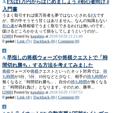
A
FXは1万円からはじめましょう #初心者向け #
入門書
うまく取引すれば億万長者も夢ではないとされる
FX
です
が、世の中そうそう甘くはありません。なんの知識もない
初心者
が為替相場でうまく取引できるわけは無いのです。
儲けるどころかかえって損をしてしまうというのが...
[
2989
] Posted by
kagahiro
at
2018/10/29 21:21:40
0
point
|
Link (7)
|
Trackback (0)
|
Comment (0)
＋
A
早指しの将棋ウォーズや将棋クエストで「時
間切れ勝ち」する方法を考えてみました
将棋
ウォーズや
将棋
クエストといったネット対局では、
持
ち時間
が3分、5分、10分などと少なく、相手の
持ち時間
が
無くなると「時間切れ勝ち」、自分の
持ち時間
が無くなる
と「時間切れ負け」となります。そのため、勝率...
[
2988
] Posted by
kagahiro
at
2018/10/29 17:07:53
0
point
|
Link (4)
|
Trackback (0)
|
Comment (0)
＋