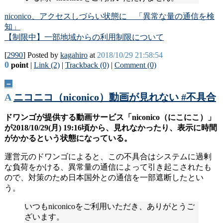
niconico、アクセスしづらい状態に 「異常な量の通信を検
知」
【制限中】一部地域からの利用制限について
[
2990
] Posted by
kagahiro
at
2018/10/29 21:58:54
0
point
|
Link (2)
|
Trackback (0)
|
Comment (0)
－
A
ニコニコ（niconico）動画が見れない #不具合
ドワンゴが提供する動画サービス「niconico（にこにこ）」
が2018/10/29(月) 19:16頃から、見れなかったり、表示に時間
がかかるという状態になっている。
運営元のドワンゴによると、この不具合はシステムに過剰
な負荷をかける、異常量の通信によって引き起こされたも
ので、対策のため日本国外との通信を一部遮断したとい
う。
いつもniconicoをご利用いただき、ありがとうご
ざいます。