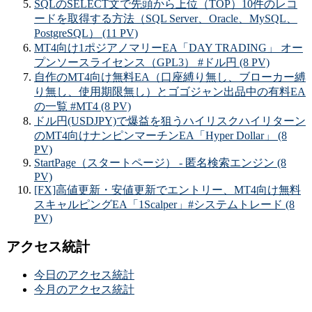
SQLのSELECT文で先頭から上位（TOP）10件のレコ
ードを取得する方法（SQL Server、Oracle、MySQL、
PostgreSQL） (11 PV)
MT4向け1ポジアノマリーEA「DAY TRADING」 オー
プンソースライセンス（GPL3） #ドル円 (8 PV)
自作のMT4向け無料EA（口座縛り無し、ブローカー縛
り無し、使用期限無し）とゴゴジャン出品中の有料EA
の一覧 #MT4 (8 PV)
ドル円(USDJPY)で爆益を狙うハイリスクハイリターン
のMT4向けナンピンマーチンEA「Hyper Dollar」 (8
PV)
StartPage（スタートページ） - 匿名検索エンジン (8
PV)
[FX]高値更新・安値更新でエントリー、MT4向け無料
スキャルピングEA「1Scalper」#システムトレード (8
PV)
アクセス統計
今日のアクセス統計
今月のアクセス統計