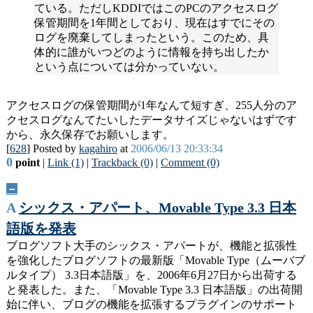
ている。ただしKDDIではこのPCのアクセスログ
保管期間を1年間としており、現在はすでにその
ログを廃棄してしまったという。このため、具
体的に誰がいつどのように情報を持ち出したか
という点については分かっていない。
アクセスログの保管期間が1年なんて短すぎ、255人分のア
クセスログなんてたいしたデータサイズじゃないはずです
から、永久保存でお願いします。
[
628
] Posted by
kagahiro
at
2006/06/13 20:33:34
0
point
|
Link (1)
|
Trackback (0)
|
Comment (0)
－
A
シックス・アパート、Movable Type 3.3 日本
語版を発表
ブログソフト大手のシックス・アパートが、機能と拡張性
を強化したブログソフトの最新版「Movable Type（ムーバブ
ルタイプ） 3.3日本語版」を、2006年6月27日から出荷する
と発表した。また、「Movable Type 3.3 日本語版」の出荷開
始に伴い、ブログの機能を拡張するプラグインのサポート