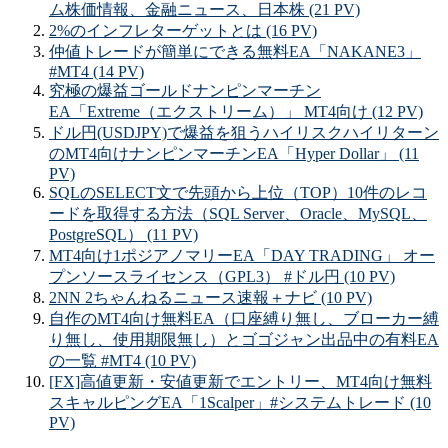
ム株価情報、金融ニュース、日本株 (21 PV)
2%のインフレターゲットとは (16 PV)
仲値トレードが簡単にできる無料EA「NAKANE3」
#MT4 (14 PV)
究極の爆益ゴールドナンピンマーチン
EA「Extreme（エクストリーム）」 MT4向け (12 PV)
ドル円(USDJPY)で爆益を狙うハイリスクハイリターン
のMT4向けナンピンマーチンEA「Hyper Dollar」 (11
PV)
SQLのSELECT文で先頭から上位（TOP）10件のレコ
ードを取得する方法（SQL Server、Oracle、MySQL、
PostgreSQL） (11 PV)
MT4向け1ポジアノマリーEA「DAY TRADING」 オー
プンソースライセンス（GPL3） #ドル円 (10 PV)
2NN 2ちゃんねるニュース速報＋ナビ (10 PV)
自作のMT4向け無料EA（口座縛り無し、ブローカー縛
り無し、使用期限無し）とゴゴジャン出品中の有料EA
の一覧 #MT4 (10 PV)
[FX]高値更新・安値更新でエントリー、MT4向け無料
スキャルピングEA「1Scalper」#システムトレード (10
PV)