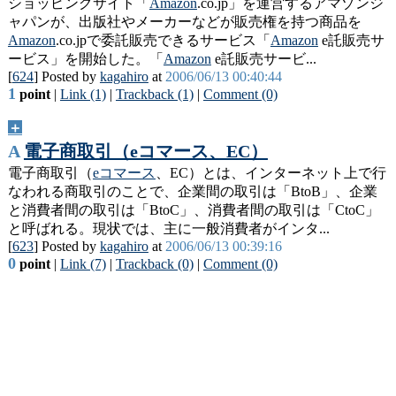
ショッピングサイト「
Amazon
.co.jp」を運営するアマゾンジ
ャパンが、出版社やメーカーなどが販売権を持つ商品を
Amazon
.co.jpで委託販売できるサービス「
Amazon
e託販売サ
ービス」を開始した。「
Amazon
e託販売サービ...
[
624
] Posted by
kagahiro
at
2006/06/13 00:40:44
1
point
|
Link (1)
|
Trackback (1)
|
Comment (0)
＋
A
電子商取引（eコマース、EC）
電子商取引（
eコマース
、EC）とは、インターネット上で行
なわれる商取引のことで、企業間の取引は「BtoB」、企業
と消費者間の取引は「BtoC」、消費者間の取引は「CtoC」
と呼ばれる。現状では、主に一般消費者がインタ...
[
623
] Posted by
kagahiro
at
2006/06/13 00:39:16
0
point
|
Link (7)
|
Trackback (0)
|
Comment (0)