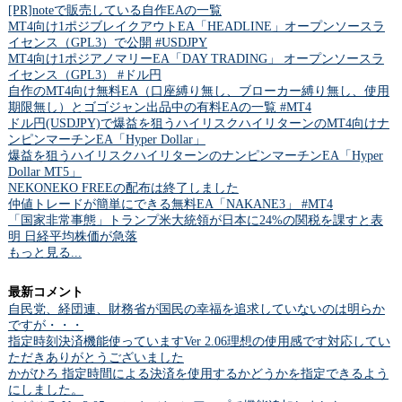
[PR]noteで販売している自作EAの一覧
MT4向け1ポジブレイクアウトEA「HEADLINE」オープンソースラ
イセンス（GPL3）で公開 #USDJPY
MT4向け1ポジアノマリーEA「DAY TRADING」 オープンソースラ
イセンス（GPL3） #ドル円
自作のMT4向け無料EA（口座縛り無し、ブローカー縛り無し、使用
期限無し）とゴゴジャン出品中の有料EAの一覧 #MT4
ドル円(USDJPY)で爆益を狙うハイリスクハイリターンのMT4向けナ
ンピンマーチンEA「Hyper Dollar」
爆益を狙うハイリスクハイリターンのナンピンマーチンEA「Hyper
Dollar MT5」
NEKONEKO FREEの配布は終了しました
仲値トレードが簡単にできる無料EA「NAKANE3」 #MT4
「国家非常事態」トランプ米大統領が日本に24%の関税を課すと表
明 日経平均株価が急落
もっと見る...
最新コメント
自民党、経団連、財務省が国民の幸福を追求していないのは明らか
ですが・・・
指定時刻決済機能使っていますVer 2.06理想の使用感です対応してい
ただきありがとうございました
かがひろ 指定時間による決済を使用するかどうかを指定できるよう
にしました。