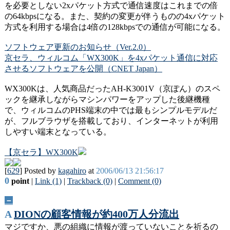
を必要としない2xパケット方式で通信速度はこれまでの倍
の64kbpsになる。また、契約の変更が伴うものの4xパケット
方式を利用する場合は4倍の128kbpsでの通信が可能になる。
ソフトウェア更新のお知らせ（Ver.2.0）
京セラ、ウィルコム「WX300K」を4xパケット通信に対応
させるソフトウェアを公開（CNET Japan）
WX300Kは、人気商品だったAH-K3001V（京ぽん）のスペ
ックを継承しながらマシンパワーをアップした後継機種
で、ウィルコムのPHS端末の中では最もシンプルモデルだ
が、フルブラウザを搭載しており、インターネットが利用
しやすい端末となっている。
【京セラ】WX300K
[
629
] Posted by
kagahiro
at
2006/06/13 21:56:17
0
point
|
Link (1)
|
Trackback (0)
|
Comment (0)
－
A
DIONの顧客情報が約400万人分流出
マジですか、悪の組織に情報が渡っていないことを祈るの