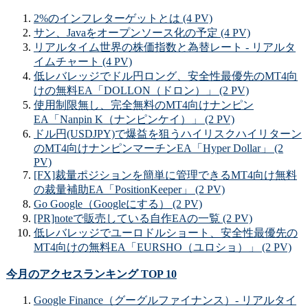
2%のインフレターゲットとは (4 PV)
サン、Javaをオープンソース化の予定 (4 PV)
リアルタイム世界の株価指数と為替レート - リアルタ
イムチャート (4 PV)
低レバレッジでドル円ロング、安全性最優先のMT4向
けの無料EA「DOLLON（ドロン）」 (2 PV)
使用制限無し、完全無料のMT4向けナンピン
EA「Nanpin K（ナンピンケイ）」 (2 PV)
ドル円(USDJPY)で爆益を狙うハイリスクハイリターン
のMT4向けナンピンマーチンEA「Hyper Dollar」 (2
PV)
[FX]裁量ポジションを簡単に管理できるMT4向け無料
の裁量補助EA「PositionKeeper」 (2 PV)
Go Google（Googleにする） (2 PV)
[PR]noteで販売している自作EAの一覧 (2 PV)
低レバレッジでユーロドルショート、安全性最優先の
MT4向けの無料EA「EURSHO（ユロショ）」 (2 PV)
今月のアクセスランキング TOP 10
Google Finance（グーグルファイナンス）- リアルタイ