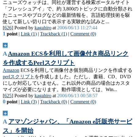
ニューズウォッチは、同社が運営する検索ポータルサイト
「フレッシュアイ」で、約 3,800のトピックに自動分類され
たニュースやブログなどの最新情報を、言語処理技術を駆
使して新しい切り口で表示する実験的な試みと...
[
626
] Posted by
kagahiro
at
2006/06/13 11:27:44
1
point
|
Link (1)
|
Trackback (1)
|
Comment (0)
＋
A
Amazon ECSを利用して画像付き商品リンク
を作成するPerlスクリプト
Amazon
ECSを利用して画像付き個別商品リンクを作成する
perl
スクリプト
を作成しました。ただし、書籍、CD、DVD
にしか対応していません。これ以外の商品の場合はカスタ
マイズが必要になります。動作環境としては、Win...
[
625
] Posted by
kagahiro
at
2006/06/13 00:58:57
0
point
|
Link (3)
|
Trackback (0)
|
Comment (0)
＋
A
アマゾンジャパン、「Amazon e託販売サービ
ス」を開始