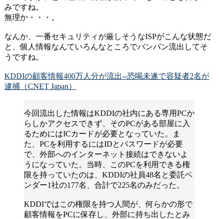
みですね。
無理か・・・。
なんか、一番セキュリティが厳しそうなISPがこんな状態だ
と、個人情報なんていろんなところでバンバン流出してそ
うですね。
KDDIの顧客情報400万人分が流出--恐喝未遂で容疑者2名が
逮捕（CNET Japan）
今回流出した情報はKDDIの社内にある専用PCか
らしかアクセスできず、そのPCがある部屋に入
るためにはICカードが必要となっていた。ま
た、PCを利用するにはIDとパスワードが必要
で、外部へのインターネット接続はできないよ
うになっていた。当時、このPCを利用できる権
限を持っていたのは、KDDIの社員48名と委託ベ
ンダー1社の177名、合計で225名のみだった。
KDDIではこの権限を持つ人間が、何らかの形で
顧客情報をPCに保存し、外部に持ち出したとみ