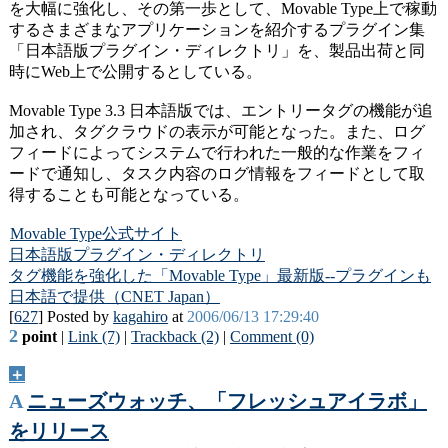
を大幅に強化し、その第一歩として、Movable Type上で稼動
するさまざまなアプリケーションを紹介するプラグイン集
「日本語版プラグイン・ディレクトリ」を、製品出荷と同
時にWeb上で公開するとしている。
Movable Type 3.3 日本語版では、エントリータグの機能が追
加され、タグクラウドの表示が可能となった。また、ログ
フィードによってシステムで行われた一般的な作業をフィ
ードで通知し、タスク内容のログ情報をフィードとして取
得することも可能となっている。
Movable Type公式サイト
日本語版プラグイン・ディレクトリ
タグ機能を強化した「Movable Type」最新版--プラグインも
日本語で提供（CNET Japan）
[
627
] Posted by
kagahiro
at
2006/06/13 17:29:40
2
point
|
Link (7)
|
Trackback (2)
|
Comment (0)
＋
A
ニューズウォッチ、「フレッシュアイラボ」
をリリース