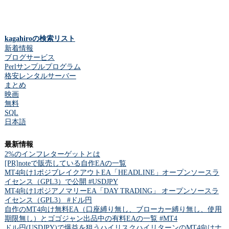
kagahiroの検索リスト
新着情報
ブログサービス
Perlサンプルプログラム
格安レンタルサーバー
まとめ
映画
無料
SQL
日本語
最新情報
2%のインフレターゲットとは
[PR]noteで販売している自作EAの一覧
MT4向け1ポジブレイクアウトEA「HEADLINE」オープンソースラ
イセンス（GPL3）で公開 #USDJPY
MT4向け1ポジアノマリーEA「DAY TRADING」 オープンソースラ
イセンス（GPL3） #ドル円
自作のMT4向け無料EA（口座縛り無し、ブローカー縛り無し、使用
期限無し）とゴゴジャン出品中の有料EAの一覧 #MT4
ドル円(USDJPY)で爆益を狙うハイリスクハイリターンのMT4向けナ