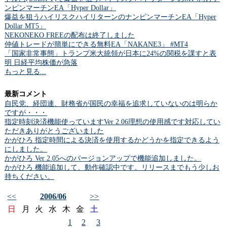
ンピンマーチンEA「Hyper Dollar」
爆益を狙うハイリスクハイリターンのナンピンマーチンEA「Hyper
Dollar MT5」
NEKONEKO FREEの配布は終了しました
仲値トレードが簡単にできる無料EA「NAKANE3」 #MT4
「国家非常事態」トランプ米大統領が日本に24%の関税を課すと表
明 日経平均株価が急落
もっと見る...
最新コメント
自民党、経団連、財務省が国民の幸福を追求していないのは明らか
ですが・・・
指定時刻決済機能使っていますVer 2.06理想の使用感です対応してい
ただきありがとうございました
かがひろ 指定時間による決済を使用するかどうかを指定できるよう
にしました。
かがひろ Ver 2.05へのバージョンアップで機能追加しました。
かがひろ 機能追加して、動作確認中です。リリースまでもう少しお
持ちください。
<<
2006/06
>>
日
月
火
水
木
金
土
1
2
3