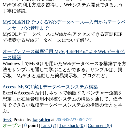
MySQLの利用方法を習得し、Webシステム開発できるよう
丁寧に解説。
MySQL&PHPでつくるWebデータベース―入門からデータベ
ースサーバの管理まで
MySQLとデータベースにWebからアクセスできる言語PHP
で構築するWebデータベースについて解説。
オープンソース徹底活用 MySQL4/PHP5によるWebデータベ
ース構築
Windows上でMySQLを用いたWebデータベースを構築する方
法をサンプルを通して学ぶことができる。サンプルは、掲
示板、MySQLと連動した簡易掲示板、ブログなど。
Access+MySQL実用データベースシステム構築
ExcelやAccessを活用しネットで物販するベンチャー企業を
想定した在庫管理用小規模システムの構築を通して、低予
算でできる小規模データベースシステムの構築の仕方を学
ぶ。
[
663
] Posted by
kagahiro
at
2006/06/23 06:27:12
0
オープン
|
point
|
Link (7)
|
Trackback (0)
|
Comment (0)