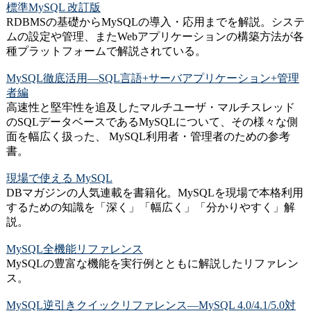
標準MySQL 改訂版
RDBMSの基礎からMySQLの導入・応用までを解説。システ
ムの設定や管理、またWebアプリケーションの構築方法が各
種プラットフォームで解説されている。
MySQL徹底活用―SQL言語+サーバアプリケーション+管理
者編
高速性と堅牢性を追及したマルチユーザ・マルチスレッド
のSQLデータベースであるMySQLについて、その様々な側
面を幅広く扱った、 MySQL利用者・管理者のための参考
書。
現場で使える MySQL
DBマガジンの人気連載を書籍化。MySQLを現場で本格利用
するための知識を「深く」「幅広く」「分かりやすく」解
説。
MySQL全機能リファレンス
MySQLの豊富な機能を実行例とともに解説したリファレン
ス。
MySQL逆引きクイックリファレンス―MySQL 4.0/4.1/5.0対