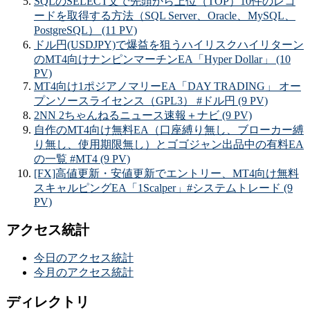
SQLのSELECT文で先頭から上位（TOP）10件のレコ
ードを取得する方法（SQL Server、Oracle、MySQL、
PostgreSQL） (11 PV)
ドル円(USDJPY)で爆益を狙うハイリスクハイリターン
のMT4向けナンピンマーチンEA「Hyper Dollar」 (10
PV)
MT4向け1ポジアノマリーEA「DAY TRADING」 オー
プンソースライセンス（GPL3） #ドル円 (9 PV)
2NN 2ちゃんねるニュース速報＋ナビ (9 PV)
自作のMT4向け無料EA（口座縛り無し、ブローカー縛
り無し、使用期限無し）とゴゴジャン出品中の有料EA
の一覧 #MT4 (9 PV)
[FX]高値更新・安値更新でエントリー、MT4向け無料
スキャルピングEA「1Scalper」#システムトレード (9
PV)
アクセス統計
今日のアクセス統計
今月のアクセス統計
ディレクトリ