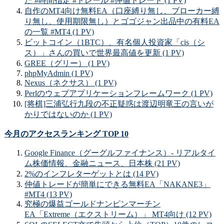
た #時間指定 #トレール #仲値トレード (1 PV)
自作のMT4向け無料EA（口座縛り無し、ブローカー縛
り無し、使用期限無し）とゴゴジャン出品中の有料EA
の一覧 #MT4 (1 PV)
ビットコイン（1BTC）、有名個人投資家「cis（シ
ス）」さんの買いで世界最高値を更新 (1 PV)
GREE（グリー） (1 PV)
phpMyAdmin (1 PV)
Nexus（ネクサス） (1 PV)
Perlのウェブアプリケーションフレームワーク (1 PV)
[将棋]三浦弘行九段の不正疑惑は渡辺明竜王の言いが
かりではないのか (1 PV)
今月のアクセスランキング TOP 10
Google Finance（グーグルファイナンス）- リアルタイ
ム株価情報、金融ニュース、日本株 (21 PV)
2%のインフレターゲットとは (14 PV)
仲値トレードが簡単にできる無料EA「NAKANE3」
#MT4 (13 PV)
究極の爆益ゴールドナンピンマーチン
EA「Extreme（エクストリーム）」 MT4向け (12 PV)