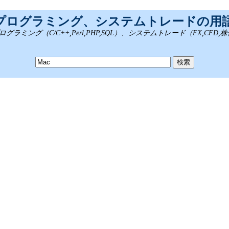
、プログラミング、システムトレードの用
ング（C/C++,Perl,PHP,SQL）、システムトレード（FX,CFD