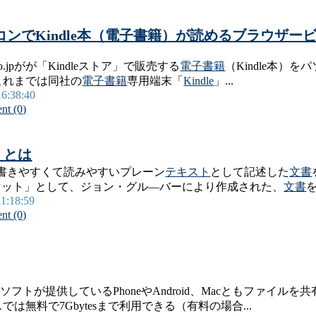
er - パソコンでKindle本（電子書籍）が読めるブラウザ
on.co.jpがが「Kindleストア」で販売する
電子書籍
（Kindle本）をパ
これまでは同社の
電子書籍
専用端末「
Kindle
」...
16:38:40
t (0)
）とは
、「書きやすくて読みやすいプレーン
テキスト
として記述した
文書
マット」として、ジョン・グル―バーにより作成された、
文書
を
11:18:59
t (0)
イクロソフトが提供しているPhoneやAndroid、Macともファイルを
無料で7Gbytesまで利用できる（有料の場合...