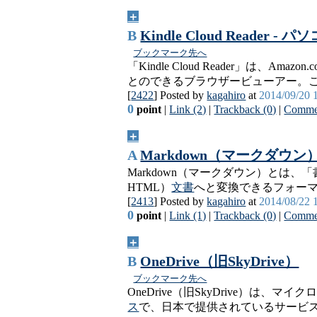
＋
B
Kindle Cloud Read
ブックマーク先へ
「Kindle Cloud Reader」は、Amaz
とのできるブラウザービューアー。
[
2422
] Posted by
kagahiro
at
2014/09/20 
0
point
|
Link (2)
|
Trackback (0)
|
Commen
＋
A
Markdown（マークダウン
Markdown（マークダウン）とは
HTML）
文書
へと変換できるフォー
[
2413
] Posted by
kagahiro
at
2014/08/22 
0
point
|
Link (1)
|
Trackback (0)
|
Commen
＋
B
OneDrive（旧SkyDrive）
ブックマーク先へ
OneDrive（旧SkyDrive）は、マ
ス
で、日本で提供されているサービスでは