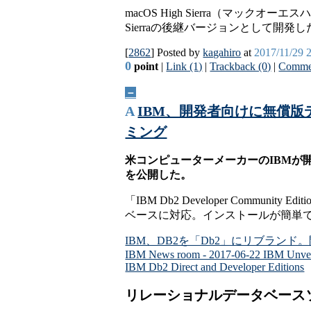
macOS High Sierra（マックオ
Sierraの後継バージョンとして開発
[
2862
] Posted by
kagahiro
at
2017/11/29 
0
point
|
Link (1)
|
Trackback (0)
|
Commen
－
A
IBM、開発者向けに無償版データベ
ミング
米コンピューターメーカーのIBMが開発者向
を公開した。
「IBM Db2 Developer Commun
ベースに対応。インストールが簡単で
IBM、DB2を「Db2」にリブランド。開発者向
IBM News room - 2017-06-22 IBM Unveils
IBM Db2 Direct and Developer Editions
リレーショナルデータベース