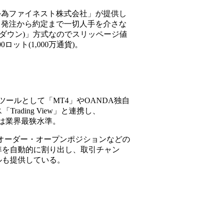
業「外為ファイネスト株式会社」が提供し
ス。発注から約定まで一切人手を介さな
on(カウントダウン)」方式なのでスリッページ値
ト(1,000万通貨)。
ツールとして「MT4」やOANDA独自
ading View」と連携し、
ドは業界最狭水準。
オーダー・オープンポジションなどの
準を自動的に割り出し、取引チャン
ルも提供している。