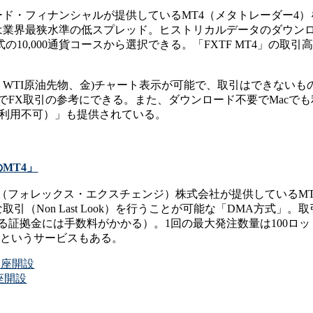
ド・フィナンシャルが提供しているMT4（メタトレーダー4）
ドは業界最狭水準の低スプレッド。ヒストリカルデータのダウン
式の10,000通貨コースから選択できる。「FXTF MT4」の
物、WTI原油先物、金)チャート表示が可能で、取引はできない
ことでFX取引の参考にできる。また、ダウンロード不要でMac
EA利用不可）」も提供されている。
MT4」
ANGE（フォレックス・エクスチェンジ）株式会社が提供しているM
引（Non Last Look）を行うことが可能な「DMA方式」
証拠金には手数料がかかる）。1回の最大発注数量は100ロット(1
」というサービスもある。
規口座開設
口座開設