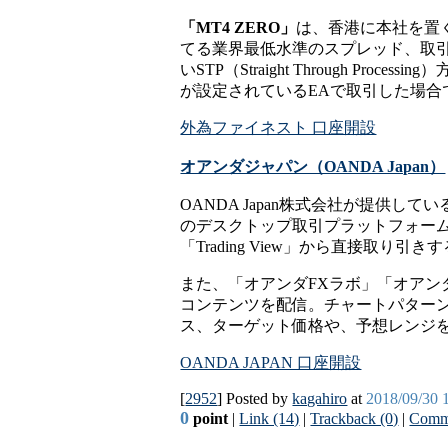
「MT4 ZERO」
は、香港に本社を置く
てる業界最低水準のスプレッド、取引
いSTP（Straight Through Pr
が設定されているEAで取引した場合で
外為ファイネスト 口座開設
オアンダジャパン（OANDA Japan）
OANDA Japan株式会社が提供
のデスクトップ取引プラットフォーム「f
「Trading View」から直接
また、「オアンダFXラボ」「オア
コンテンツを配信。チャートパター
ス、ターゲット価格や、予想レンジ
OANDA JAPAN 口座開設
[
2952
] Posted by
kagahiro
at
2018/09/30 
0
point
|
Link (14)
|
Trackback (0)
|
Comme