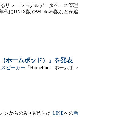
いるリレーショナルデータベース管理
にUNIX版やWindows版などが追
od（ホームポッド）」を発表
た
スピーカー
「HomePod（ホームポッ
ォンからのみ可能だった
LINE
への
新