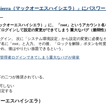
igh Sierra（マックオーエスハイシエラ）」にパ
）
ierra（マックオーエスハイシエラ）」に、 「root」というアカ
てログインして設定の変更ができてしまう 重大なバグ（脆弱性
ログイン。 次に「システム環境設定」から設定の変更に必要な
名に「root」と入力。 その後、「ロックを解除」ボタンを何
外れ、後はやりたい放題できるという。
a』に誰でも管理者ログインできてしまう重大なバグが発覚
下の二つが推奨されている。
可しない
設定する
マックオーエスハイシエラ）