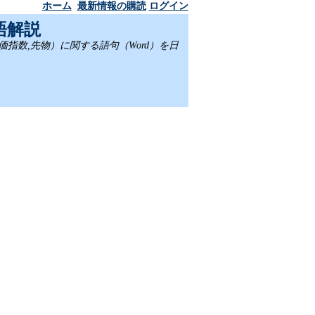
ホーム
最新情報の購読
ログイン
語解説
,株価指数,先物）に関する語句（Word）を日