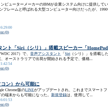
コンピューターメーカーのIBMが企業システム向けに提供して
ンフレームと呼ばれる大型コンピューター向けだったが、1990年代
16:29:00
t (0)
ント「Siri（シリ）」搭載スピーカー「HomeP
C 2017）で、
音声アシスタント
「
Siri
（シリ）」を搭載し
、オーストラリアで出荷が開始される予定で、価格...
21:42:54
t (0)
パソコン）から可能に
ogle Chrome版の
LINE
がアップデートされ、これまでスマートフ
どの端末からも可能になった。
新規登録
は、使用して...
16:01:53
t (0)