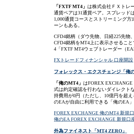
「FXTF MT4」
は株式会社ＦＸトレー
通貨ペアは31通貨ペア。スプレッ
1,000通貨コースとストリーミング方
ーンもある。
CFD4銘柄（ダウ先物、日経225先
CFD4銘柄をMT4上に表示させる
4「FXTF MT4ウェブトレーダー（
FXトレードフィナンシャル 口座開設
フォレックス・エクスチェンジ「俺の
「俺のMT4」
はFOREX EXCH
式は約定確認を行わないダイレクトな取
持費用が0円（ただし、10億円を超える
のEAが自由に利用できる「俺のEA
FOREX EXCHANGE 俺のMT4 新
俺のEA FOREX EXCHANGE 新規
外為ファイネスト「MT4 ZERO」