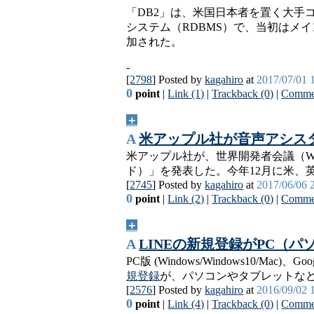
「DB2」は、米国日本者を置く大手
システム（RDBMS）で、当初はメイ
加された。
-
[
2798
] Posted by
kagahiro
at
2017/07/01 
0
point
|
Link (1)
|
Trackback (0)
|
Commen
＋
A
米アップル社が音声アシスタ
米アップル社が、世界開発者会議（WWD
ド）」を発表した。今年12月に米、英
[
2745
] Posted by
kagahiro
at
2017/06/06 
0
point
|
Link (2)
|
Trackback (0)
|
Commen
＋
A
LINEの新規登録がPC（
PC版 (Windows/Windows10/Mac)、Go
規登録
が、パソコンやタブレットな
[
2576
] Posted by
kagahiro
at
2016/09/02 
0
point
|
Link (4)
|
Trackback (0)
|
Commen