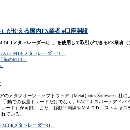
ー4）が使える国内FX業者 #口座開設
MT4（メタトレーダー4）」を使用して取引ができるFX業者
TF MT4(メタトレーダー4)」
「俺のMT4」
」
は
のメタクオーツ・ソフトウェア（MetaQuotes Software
、手動での裁量トレードだけでなく、EA(エキスパートアドバ
トレード）が可能。 また、移動平均線やＭＡＣＤ、ストキャス
されている。
 MT4(メタトレーダー4)」