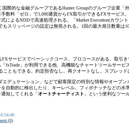
国際的な金融グループであるHantec Groupのグループ企
手数料「ゼロ」で1,000通貨からFX取引ができるFXサービ
ocessing）方式によるNDDで高速処理される。「Market Executi
もスリッページの設定は無視される。1回の最大発注数量は100ロッ
しているFXサービスでベーシックコース、プロコースがある。取引き
xTrade」が利用できる他、高機能なチャートツールサービス「Tr
取り引きすることもできる。約定拒否なし。再クオートなし。スプレッ
ンダエデュケーション」などで顧客限定の特別な情報やオープン
ンを自動的に検出したり、キーレベル、フィボナッチなどの水
を通知してくれる「
オートチャーティスト
」という便利なツー
16:34:46
nt (0)