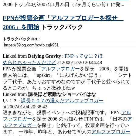
2006 トップ40が2007年1月25日（2ヶ月くらい前）に発...
FPNが投票企画「アルファブロガーを探せ
2006」を開始
トラックバック
トラックバックURL :
Linked from
Defying Gravity
:
FNPってなに？ほ
められちゃったんだけど
at 2006/12/20 20:44:48
FPNが投票企画「
アルファブロガー
を探せ 2006」を開始
個人的には、「upskirt」「にんげんかいほう」 「シナト
ラ千代子」あたりおすすめなのですが 千代子と並べられて
るところが、ちょっと微妙よねｗ
Linked from
課長ほど素敵なショーバイはな
い！？
:
課長００７の選んだアルファブロガー
at 2007/01/04 20:38:42
遅まきながら、投票イベントへの投稿記事です。 FPN-
アル
ファブロガー
を探せ 2006 のお知らせ FPNでは、「日本の
ア
ルファブロガー
を探せ」と銘打って、投票企画を行ってい
ます。 一昨年、昨年と、あわせて30人の
アルファブロガー