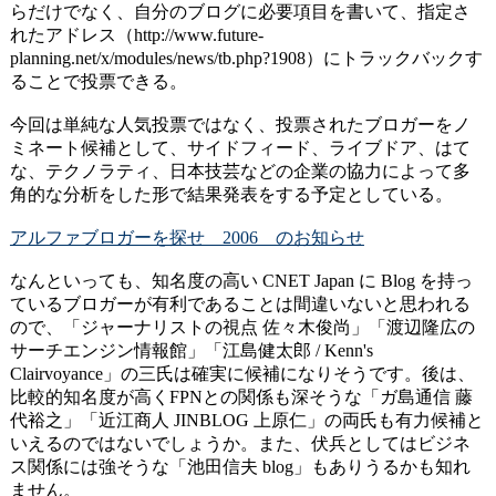
らだけでなく、自分のブログに必要項目を書いて、指定さ
れたアドレス（http://www.future-
planning.net/x/modules/news/tb.php?1908）にトラックバックす
ることで投票できる。
今回は単純な人気投票ではなく、投票されたブロガーをノ
ミネート候補として、サイドフィード、ライブドア、はて
な、テクノラティ、日本技芸などの企業の協力によって多
角的な分析をした形で結果発表をする予定としている。
アルファブロガーを探せ 2006 のお知らせ
なんといっても、知名度の高い CNET Japan に Blog を持っ
ているブロガーが有利であることは間違いないと思われる
ので、「ジャーナリストの視点 佐々木俊尚」「渡辺隆広の
サーチエンジン情報館」「江島健太郎 / Kenn's
Clairvoyance」の三氏は確実に候補になりそうです。後は、
比較的知名度が高くFPNとの関係も深そうな「ガ島通信 藤
代裕之」「近江商人 JINBLOG 上原仁」の両氏も有力候補と
いえるのではないでしょうか。また、伏兵としてはビジネ
ス関係には強そうな「池田信夫 blog」もありうるかも知れ
ません。