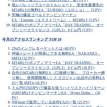
低レバレッジでユーロドルショート、安全性最優先の
MT4向けの無料EA「EURSHO（ユロショ）」 (5 PV)
究極の爆益ゴールドナンピンマーチン
EA「Extreme（エクストリーム）」 MT4向け (5 PV)
MT4向け1ポジアノマリーEA「DAY TRADING」 オー
プンソースライセンス（GPL3） #ドル円 (5 PV)
今月のアクセスランキング TOP 10
2%のインフレターゲットとは (48 PV)
仲値トレードが簡単にできる無料EA「NAKANE3」
#MT4 (32 PV)
MT4向け1ポジアノマリーEA「DAY TRADING」 オー
プンソースライセンス（GPL3） #ドル円 (26 PV)
自作のMT4向け無料EA（口座縛り無し、ブローカー縛
り無し、使用期限無し）とゴゴジャン出品中の有料EA
の一覧 #MT4 (26 PV)
ドル円(USDJPY)で爆益を狙うハイリスクハイリターン
のMT4向けナンピンマーチンEA「Hyper Dollar」 (26
PV)
[PR]noteで販売している自作EAの一覧 (25 PV)