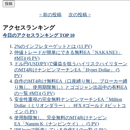
< 前の投稿
次の投稿 >
アクセスランキング
今日のアクセスランキング TOP 10
2%のインフレターゲットとは (11 PV)
仲値トレードが簡単にできる無料EA「NAKANE3」
#MT4 (6 PV)
ドル円(USDJPY)で爆益を狙うハイリスクハイリターン
のMT4向けナンピンマーチンEA「Hyper Dollar」 (5
PV)
自作のMT4向け無料EA（口座縛り無し、ブローカー縛
り無し、使用期限無し）とゴゴジャン出品中の有料EA
の一覧 #MT4 (5 PV)
安全性重視の完全無料ナンピンマーチンEA「Million
Dollar（ミリオンダラー）」 #FX #ゴールド #ビットコ
イン (5 PV)
使用制限無し、完全無料のMT4向けナンピン
EA「Nanpin K（ナンピンケイ）」 (5 PV)
[PR]noteで販売している自作EAの一覧 (5 PV)