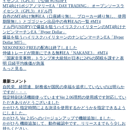
イセンス（GPL3）で公開 #USDJPY
MT4向け1ポジアノマリーEA「DAY TRADING」 オープンソースラ
イセンス（GPL3） #ドル円
自作のMT4向け無料EA（口座縛り無し、ブローカー縛り無し、使用
期限無し）とゴゴジャン出品中の有料EAの一覧 #MT4
ドル円(USDJPY)で爆益を狙うハイリスクハイリターンのMT4向けナ
ンピンマーチンEA「Hyper Dollar」
爆益を狙うハイリスクハイリターンのナンピンマーチンEA「Hyper
Dollar MT5」
NEKONEKO FREEの配布は終了しました
仲値トレードが簡単にできる無料EA「NAKANE3」 #MT4
「国家非常事態」トランプ米大統領が日本に24%の関税を課すと表
明 日経平均株価が急落
もっと見る...
最新コメント
自民党、経団連、財務省が国民の幸福を追求していないのは明らか
ですが・・・
指定時刻決済機能使っていますVer 2.06理想の使用感です対応してい
ただきありがとうございました
かがひろ 指定時間による決済を使用するかどうかを指定できるよう
にしました。
かがひろ Ver 2.05へのバージョンアップで機能追加しました。
かがひろ 機能追加して、動作確認中です。リリースまでもう少しお
持ちください。