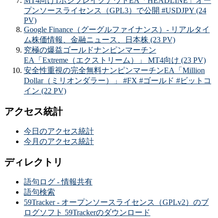
MT4向け1ポジブレイクアウトEA「HEADLINE」オー
プンソースライセンス（GPL3）で公開 #USDJPY (24
PV)
Google Finance（グーグルファイナンス）- リアルタイ
ム株価情報、金融ニュース、日本株 (23 PV)
究極の爆益ゴールドナンピンマーチン
EA「Extreme（エクストリーム）」 MT4向け (23 PV)
安全性重視の完全無料ナンピンマーチンEA「Million
Dollar（ミリオンダラー）」 #FX #ゴールド #ビットコ
イン (22 PV)
アクセス統計
今日のアクセス統計
今月のアクセス統計
ディレクトリ
語句ログ - 情報共有
語句検索
59Tracker - オープンソースライセンス（GPLv2）のブ
ログソフト 59Trackerのダウンロード