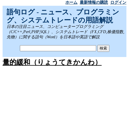
ホーム
最新情報の購読
ログイン
語句ログ - ニュース、プログラミン
グ、システムトレードの用語解説
日本の注目ニュース、コンピュータープログラミング
（C/C++,Perl,PHP,SQL）、システムトレード（FX,CFD,株価指数,
先物）に関する語句（Word）を日本語や英語で解説
量的緩和（りょうてきかんわ）