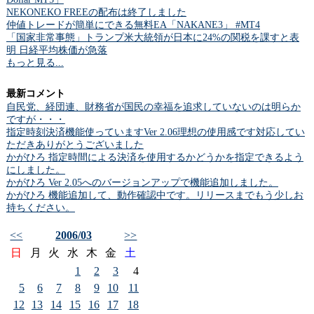
NEKONEKO FREEの配布は終了しました
仲値トレードが簡単にできる無料EA「NAKANE3」 #MT4
「国家非常事態」トランプ米大統領が日本に24%の関税を課すと表
明 日経平均株価が急落
もっと見る...
最新コメント
自民党、経団連、財務省が国民の幸福を追求していないのは明らか
ですが・・・
指定時刻決済機能使っていますVer 2.06理想の使用感です対応してい
ただきありがとうございました
かがひろ 指定時間による決済を使用するかどうかを指定できるよう
にしました。
かがひろ Ver 2.05へのバージョンアップで機能追加しました。
かがひろ 機能追加して、動作確認中です。リリースまでもう少しお
持ちください。
<<
2006/03
>>
日
月
火
水
木
金
土
1
2
3
4
5
6
7
8
9
10
11
12
13
14
15
16
17
18