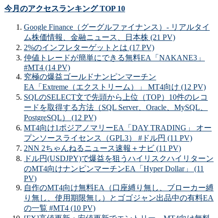
今月のアクセスランキング TOP 10
Google Finance（グーグルファイナンス）- リアルタイ
ム株価情報、金融ニュース、日本株 (21 PV)
2%のインフレターゲットとは (17 PV)
仲値トレードが簡単にできる無料EA「NAKANE3」
#MT4 (14 PV)
究極の爆益ゴールドナンピンマーチン
EA「Extreme（エクストリーム）」 MT4向け (12 PV)
SQLのSELECT文で先頭から上位（TOP）10件のレコ
ードを取得する方法（SQL Server、Oracle、MySQL、
PostgreSQL） (12 PV)
MT4向け1ポジアノマリーEA「DAY TRADING」 オー
プンソースライセンス（GPL3） #ドル円 (11 PV)
2NN 2ちゃんねるニュース速報＋ナビ (11 PV)
ドル円(USDJPY)で爆益を狙うハイリスクハイリターン
のMT4向けナンピンマーチンEA「Hyper Dollar」 (11
PV)
自作のMT4向け無料EA（口座縛り無し、ブローカー縛
り無し、使用期限無し）とゴゴジャン出品中の有料EA
の一覧 #MT4 (10 PV)