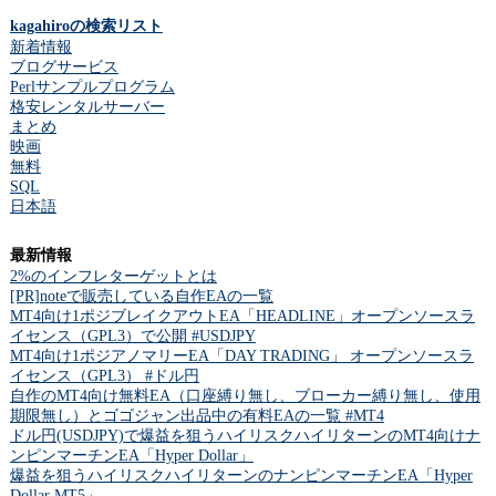
kagahiroの検索リスト
新着情報
ブログサービス
Perlサンプルプログラム
格安レンタルサーバー
まとめ
映画
無料
SQL
日本語
最新情報
2%のインフレターゲットとは
[PR]noteで販売している自作EAの一覧
MT4向け1ポジブレイクアウトEA「HEADLINE」オープンソースラ
イセンス（GPL3）で公開 #USDJPY
MT4向け1ポジアノマリーEA「DAY TRADING」 オープンソースラ
イセンス（GPL3） #ドル円
自作のMT4向け無料EA（口座縛り無し、ブローカー縛り無し、使用
期限無し）とゴゴジャン出品中の有料EAの一覧 #MT4
ドル円(USDJPY)で爆益を狙うハイリスクハイリターンのMT4向けナ
ンピンマーチンEA「Hyper Dollar」
爆益を狙うハイリスクハイリターンのナンピンマーチンEA「Hyper
Dollar MT5」