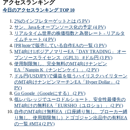
アクセスランキング
今日のアクセスランキング TOP 10
2%のインフレターゲットとは (5 PV)
サン、Javaをオープンソース化の予定 (4 PV)
リアルタイム世界の株価指数と為替レート - リアルタ
イムチャート (4 PV)
[PR]noteで販売している自作EAの一覧 (3 PV)
MT4向け1ポジアノマリーEA「DAY TRADING」 オー
プンソースライセンス（GPL3） #ドル円 (3 PV)
使用制限無し、完全無料のMT4向けナンピン
EA「Nanpin K（ナンピンケイ）」 (2 PV)
ドル円(USDJPY)で爆益を狙うハイリスクハイリターン
のMT4向けナンピンマーチンEA「Hyper Dollar」 (2
PV)
Go Google（Googleにする） (2 PV)
低レバレッジでユーロドルショート、安全性最優先の
MT4向けの無料EA「EURSHO（ユロショ）」 (2 PV)
自作のMT4向け無料EA（口座縛り無し、ブローカー縛
り無し、使用期限無し）とゴゴジャン出品中の有料EA
の一覧 #MT4 (2 PV)