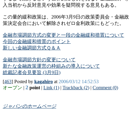
入当初から反対意見や効果を疑問視する意見もある。
この量的緩和政策は、2006年3月9日の政策委員会・金融政
策決定会合において解除されゼロ金利政策にもどった。
金融市場調節方式の変更と一段の金融緩和措置について
今回の金融緩和措置のポイント
新しい金融調節方式Ｑ＆Ａ
金融市場調節方針の変更について
新たな金融政策運営の枠組みの導入について
総裁記者会見要旨 (3月9日)
[
463
] Posted by
kagahiro
at
2006/03/12 14:52:53
2
オープン
|
point
|
Link (1)
|
Trackback (2)
|
Comment (0)
ジャパンのホームページ