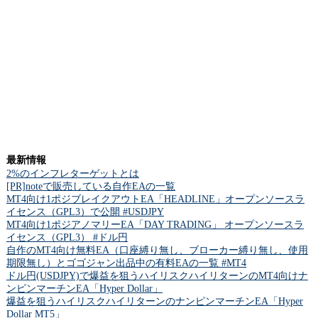
最新情報
2%のインフレターゲットとは
[PR]noteで販売している自作EAの一覧
MT4向け1ポジブレイクアウトEA「HEADLINE」オープンソースラ
イセンス（GPL3）で公開 #USDJPY
MT4向け1ポジアノマリーEA「DAY TRADING」 オープンソースラ
イセンス（GPL3） #ドル円
自作のMT4向け無料EA（口座縛り無し、ブローカー縛り無し、使用
期限無し）とゴゴジャン出品中の有料EAの一覧 #MT4
ドル円(USDJPY)で爆益を狙うハイリスクハイリターンのMT4向けナ
ンピンマーチンEA「Hyper Dollar」
爆益を狙うハイリスクハイリターンのナンピンマーチンEA「Hyper
Dollar MT5」