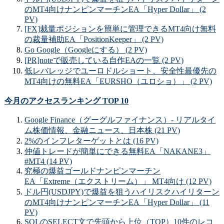
のMT4向けナンピンマーチンEA「Hyper Dollar」 (2
PV)
[FX]裁量ポジションを簡単に管理できるMT4向け無料
の裁量補助EA「PositionKeeper」 (2 PV)
Go Google（Googleにする） (2 PV)
[PR]noteで販売している自作EAの一覧 (2 PV)
低レバレッジでユーロドルショート、安全性最優先の
MT4向けの無料EA「EURSHO（ユロショ）」 (2 PV)
今月のアクセスランキング TOP 10
Google Finance（グーグルファイナンス）- リアルタイ
ム株価情報、金融ニュース、日本株 (21 PV)
2%のインフレターゲットとは (16 PV)
仲値トレードが簡単にできる無料EA「NAKANE3」
#MT4 (14 PV)
究極の爆益ゴールドナンピンマーチン
EA「Extreme（エクストリーム）」 MT4向け (12 PV)
ドル円(USDJPY)で爆益を狙うハイリスクハイリターン
のMT4向けナンピンマーチンEA「Hyper Dollar」 (11
PV)
SQLのSELECT文で先頭から上位（TOP）10件のレコ