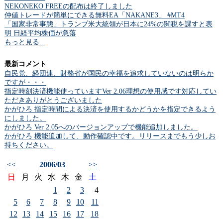
NEKONEKO FREEの配布は終了しました
仲値トレードが簡単にできる無料EA「NAKANE3」 #MT4
「国家非常事態」トランプ米大統領が日本に24%の関税を課すと表
明 日経平均株価が急落
もっと見る...
最新コメント
自民党、経団連、財務省が国民の幸福を追求していないのは明らか
ですが・・・
指定時刻決済機能使っていますVer 2.06理想の使用感です対応してい
ただきありがとうございました
かがひろ 指定時間による決済を使用するかどうかを指定できるよう
にしました。
かがひろ Ver 2.05へのバージョンアップで機能追加しました。
かがひろ 機能追加して、動作確認中です。リリースまでもう少しお
持ちください。
<<
2006/03
>>
日
月
火
水
木
金
土
1
2
3
4
5
6
7
8
9
10
11
12
13
14
15
16
17
18