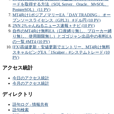
ードを取得する方法（SQL Server、Oracle、MySQL、
PostgreSQL） (11 PV)
MT4向け1ポジアノマリーEA「DAY TRADING」 オー
プンソースライセンス（GPL3） #ドル円 (10 PV)
2NN 2ちゃんねるニュース速報＋ナビ (10 PV)
自作のMT4向け無料EA（口座縛り無し、ブローカー縛
り無し、使用期限無し）とゴゴジャン出品中の有料EA
の一覧 #MT4 (10 PV)
[FX]高値更新・安値更新でエントリー、MT4向け無料
スキャルピングEA「1Scalper」#システムトレード (10
PV)
アクセス統計
今日のアクセス統計
今月のアクセス統計
ディレクトリ
語句ログ - 情報共有
語句検索