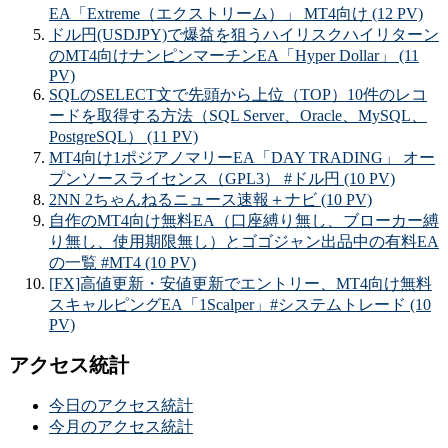
EA「Extreme（エクストリーム）」 MT4向け (12 PV)
ドル円(USDJPY)で爆益を狙うハイリスクハイリターン
のMT4向けナンピンマーチンEA「Hyper Dollar」 (11
PV)
SQLのSELECT文で先頭から上位（TOP）10件のレコ
ードを取得する方法（SQL Server、Oracle、MySQL、
PostgreSQL） (11 PV)
MT4向け1ポジアノマリーEA「DAY TRADING」 オー
プンソースライセンス（GPL3） #ドル円 (10 PV)
2NN 2ちゃんねるニュース速報＋ナビ (10 PV)
自作のMT4向け無料EA（口座縛り無し、ブローカー縛
り無し、使用期限無し）とゴゴジャン出品中の有料EA
の一覧 #MT4 (10 PV)
[FX]高値更新・安値更新でエントリー、MT4向け無料
スキャルピングEA「1Scalper」#システムトレード (10
PV)
アクセス統計
今日のアクセス統計
今月のアクセス統計