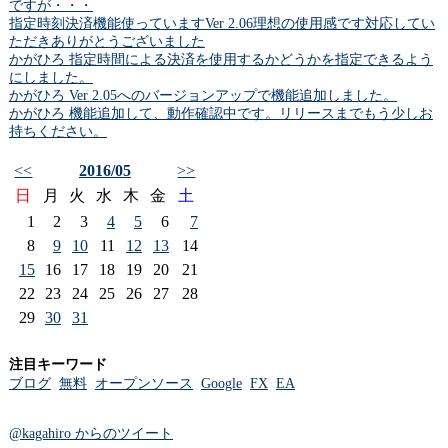
ですが・・・
指定時刻決済機能使っていますVer 2.06理想の使用感です対応してい
ただきありがとうございました
かがひろ 指定時間による決済を使用するかどうかを指定できるよう
にしました。
かがひろ Ver 2.05へのバージョンアップで機能追加しました。
かがひろ 機能追加して、動作確認中です。リリースまでもう少しお
持ちください。
<<
2016/05
>>
日
月
火
水
木
金
土
1
2
3
4
5
6
7
8
9
10
11
12
13
14
15
16
17
18
19
20
21
22
23
24
25
26
27
28
29
30
31
注目キーワード
ブログ
無料
オープンソース
Google
FX
EA
@kagahiro からのツイート