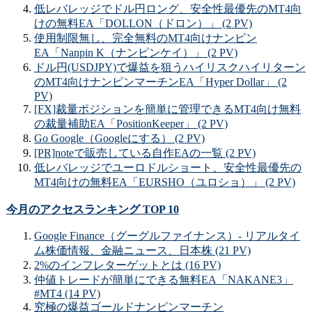
低レバレッジでドル円ロング、安全性最優先のMT4向
けの無料EA「DOLLON（ドロン）」 (2 PV)
使用制限無し、完全無料のMT4向けナンピン
EA「Nanpin K（ナンピンケイ）」 (2 PV)
ドル円(USDJPY)で爆益を狙うハイリスクハイリターン
のMT4向けナンピンマーチンEA「Hyper Dollar」 (2
PV)
[FX]裁量ポジションを簡単に管理できるMT4向け無料
の裁量補助EA「PositionKeeper」 (2 PV)
Go Google（Googleにする） (2 PV)
[PR]noteで販売している自作EAの一覧 (2 PV)
低レバレッジでユーロドルショート、安全性最優先の
MT4向けの無料EA「EURSHO（ユロショ）」 (2 PV)
今月のアクセスランキング TOP 10
Google Finance（グーグルファイナンス）- リアルタイ
ム株価情報、金融ニュース、日本株 (21 PV)
2%のインフレターゲットとは (16 PV)
仲値トレードが簡単にできる無料EA「NAKANE3」
#MT4 (14 PV)
究極の爆益ゴールドナンピンマーチン