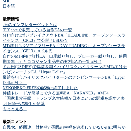
SQL
日本語
最新情報
2%のインフレターゲットとは
[PR]noteで販売している自作EAの一覧
MT4向け1ポジブレイクアウトEA「HEADLINE」オープンソースラ
イセンス（GPL3）で公開 #USDJPY
MT4向け1ポジアノマリーEA「DAY TRADING」 オープンソースラ
イセンス（GPL3） #ドル円
自作のMT4向け無料EA（口座縛り無し、ブローカー縛り無し、使用
期限無し）とゴゴジャン出品中の有料EAの一覧 #MT4
ドル円(USDJPY)で爆益を狙うハイリスクハイリターンのMT4向けナ
ンピンマーチンEA「Hyper Dollar」
爆益を狙うハイリスクハイリターンのナンピンマーチンEA「Hyper
Dollar MT5」
NEKONEKO FREEの配布は終了しました
仲値トレードが簡単にできる無料EA「NAKANE3」 #MT4
「国家非常事態」トランプ米大統領が日本に24%の関税を課すと表
明 日経平均株価が急落
もっと見る...
最新コメント
自民党、経団連、財務省が国民の幸福を追求していないのは明らか