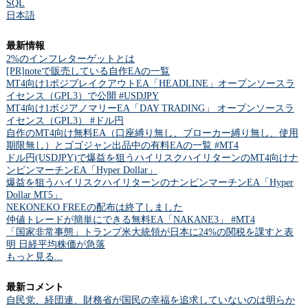
SQL
日本語
最新情報
2%のインフレターゲットとは
[PR]noteで販売している自作EAの一覧
MT4向け1ポジブレイクアウトEA「HEADLINE」オープンソースラ
イセンス（GPL3）で公開 #USDJPY
MT4向け1ポジアノマリーEA「DAY TRADING」 オープンソースラ
イセンス（GPL3） #ドル円
自作のMT4向け無料EA（口座縛り無し、ブローカー縛り無し、使用
期限無し）とゴゴジャン出品中の有料EAの一覧 #MT4
ドル円(USDJPY)で爆益を狙うハイリスクハイリターンのMT4向けナ
ンピンマーチンEA「Hyper Dollar」
爆益を狙うハイリスクハイリターンのナンピンマーチンEA「Hyper
Dollar MT5」
NEKONEKO FREEの配布は終了しました
仲値トレードが簡単にできる無料EA「NAKANE3」 #MT4
「国家非常事態」トランプ米大統領が日本に24%の関税を課すと表
明 日経平均株価が急落
もっと見る...
最新コメント
自民党、経団連、財務省が国民の幸福を追求していないのは明らか