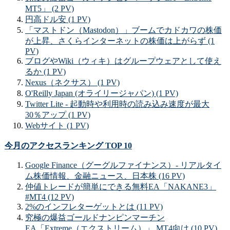
MT5」 (2 PV)
円高ドル安 (1 PV)
「マストドン（Mastodon）」ブームでカドカワの株価
が上昇、さくらインターネットの株価は上がらず (1
PV)
ブログやWiki（ウィキ）はグループウェアとして使え
るか (1 PV)
Nexus（ネクサス） (1 PV)
O'Reilly Japan (オライリージャパン) (1 PV)
Twitter Lite - 起動時や利用時の読み込み速度が最大
30％アップ (1 PV)
Webサイト (1 PV)
今月のアクセスランキング TOP 10
Google Finance（グーグルファイナンス）- リアルタイ
ム株価情報、金融ニュース、日本株 (16 PV)
仲値トレードが簡単にできる無料EA「NAKANE3」
#MT4 (12 PV)
2%のインフレターゲットとは (11 PV)
究極の爆益ゴールドナンピンマーチン
EA「Extreme（エクストリーム）」 MT4向け (10 PV)