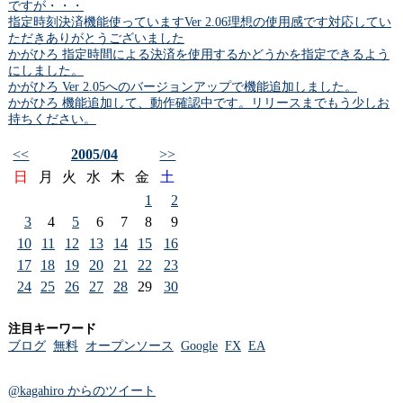
ですが・・・
指定時刻決済機能使っていますVer 2.06理想の使用感です対応してい
ただきありがとうございました
かがひろ 指定時間による決済を使用するかどうかを指定できるよう
にしました。
かがひろ Ver 2.05へのバージョンアップで機能追加しました。
かがひろ 機能追加して、動作確認中です。リリースまでもう少しお
持ちください。
<<
2005/04
>>
日
月
火
水
木
金
土
1
2
3
4
5
6
7
8
9
10
11
12
13
14
15
16
17
18
19
20
21
22
23
24
25
26
27
28
29
30
注目キーワード
ブログ
無料
オープンソース
Google
FX
EA
@kagahiro からのツイート