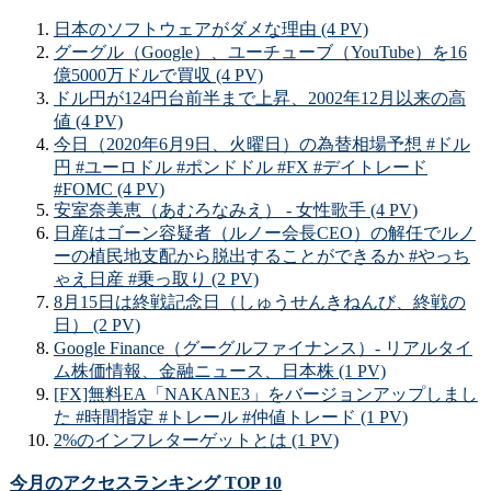
日本のソフトウェアがダメな理由 (4 PV)
グーグル（Google）、ユーチューブ（YouTube）を16
億5000万ドルで買収 (4 PV)
ドル円が124円台前半まで上昇、2002年12月以来の高
値 (4 PV)
今日（2020年6月9日、火曜日）の為替相場予想 #ドル
円 #ユーロドル #ポンドドル #FX #デイトレード
#FOMC (4 PV)
安室奈美恵（あむろなみえ） - 女性歌手 (4 PV)
日産はゴーン容疑者（ルノー会長CEO）の解任でルノ
ーの植民地支配から脱出することができるか #やっち
ゃえ日産 #乗っ取り (2 PV)
8月15日は終戦記念日（しゅうせんきねんび、終戦の
日） (2 PV)
Google Finance（グーグルファイナンス）- リアルタイ
ム株価情報、金融ニュース、日本株 (1 PV)
[FX]無料EA「NAKANE3」をバージョンアップしまし
た #時間指定 #トレール #仲値トレード (1 PV)
2%のインフレターゲットとは (1 PV)
今月のアクセスランキング TOP 10