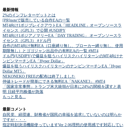
最新情報
2%のインフレターゲットとは
[PR]noteで販売している自作EAの一覧
MT4向け1ポジブレイクアウトEA「HEADLINE」オープンソースラ
イセンス（GPL3）で公開 #USDJPY
MT4向け1ポジアノマリーEA「DAY TRADING」 オープンソースラ
イセンス（GPL3） #ドル円
自作のMT4向け無料EA（口座縛り無し、ブローカー縛り無し、使用
期限無し）とゴゴジャン出品中の有料EAの一覧 #MT4
ドル円(USDJPY)で爆益を狙うハイリスクハイリターンのMT4向けナ
ンピンマーチンEA「Hyper Dollar」
爆益を狙うハイリスクハイリターンのナンピンマーチンEA「Hyper
Dollar MT5」
NEKONEKO FREEの配布は終了しました
仲値トレードが簡単にできる無料EA「NAKANE3」 #MT4
「国家非常事態」トランプ米大統領が日本に24%の関税を課すと表
明 日経平均株価が急落
もっと見る...
最新コメント
自民党、経団連、財務省が国民の幸福を追求していないのは明らか
ですが・・・
指定時刻決済機能使っていますVer 2.06理想の使用感です対応してい