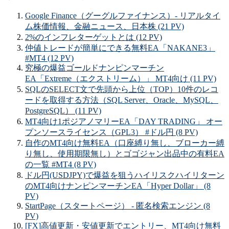
Google Finance（グーグルファイナンス）- リアルタイ
ム株価情報、金融ニュース、日本株 (21 PV)
2%のインフレターゲットとは (12 PV)
仲値トレードが簡単にできる無料EA「NAKANE3」
#MT4 (12 PV)
究極の爆益ゴールドナンピンマーチン
EA「Extreme（エクストリーム）」 MT4向け (11 PV)
SQLのSELECT文で先頭から上位（TOP）10件のレコ
ードを取得する方法（SQL Server、Oracle、MySQL、
PostgreSQL） (11 PV)
MT4向け1ポジアノマリーEA「DAY TRADING」 オー
プンソースライセンス（GPL3） #ドル円 (8 PV)
自作のMT4向け無料EA（口座縛り無し、ブローカー縛
り無し、使用期限無し）とゴゴジャン出品中の有料EA
の一覧 #MT4 (8 PV)
ドル円(USDJPY)で爆益を狙うハイリスクハイリターン
のMT4向けナンピンマーチンEA「Hyper Dollar」 (8
PV)
StartPage（スタートページ） - 匿名検索エンジン (8
PV)
[FX]高値更新・安値更新でエントリー、MT4向け無料