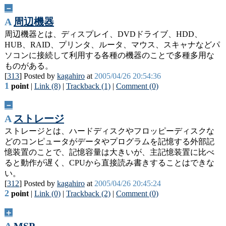
－
A
周辺機器
周辺機器とは、ディスプレイ、DVDドライブ、HDD、
HUB、RAID、プリンタ、ルータ、マウス、スキャナなどパ
ソコンに接続して利用する各種の機器のことで多種多用な
ものがある。
[
313
] Posted by
kagahiro
at
2005/04/26 20:54:36
1
point
|
Link (8)
|
Trackback (1)
|
Comment (0)
－
A
ストレージ
ストレージとは、ハードディスクやフロッピーディスクな
どのコンピュータがデータやプログラムを記憶する外部記
憶装置のことで、記憶容量は大きいが、主記憶装置に比べ
ると動作が遅く、CPUから直接読み書きすることはできな
い。
[
312
] Posted by
kagahiro
at
2005/04/26 20:45:24
2
point
|
Link (0)
|
Trackback (2)
|
Comment (0)
＋