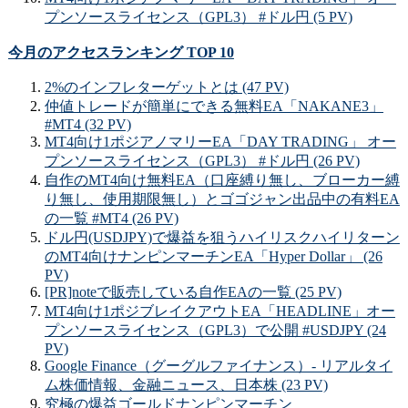
プンソースライセンス（GPL3） #ドル円 (5 PV)
今月のアクセスランキング TOP 10
2%のインフレターゲットとは (47 PV)
仲値トレードが簡単にできる無料EA「NAKANE3」
#MT4 (32 PV)
MT4向け1ポジアノマリーEA「DAY TRADING」 オー
プンソースライセンス（GPL3） #ドル円 (26 PV)
自作のMT4向け無料EA（口座縛り無し、ブローカー縛
り無し、使用期限無し）とゴゴジャン出品中の有料EA
の一覧 #MT4 (26 PV)
ドル円(USDJPY)で爆益を狙うハイリスクハイリターン
のMT4向けナンピンマーチンEA「Hyper Dollar」 (26
PV)
[PR]noteで販売している自作EAの一覧 (25 PV)
MT4向け1ポジブレイクアウトEA「HEADLINE」オー
プンソースライセンス（GPL3）で公開 #USDJPY (24
PV)
Google Finance（グーグルファイナンス）- リアルタイ
ム株価情報、金融ニュース、日本株 (23 PV)
究極の爆益ゴールドナンピンマーチン