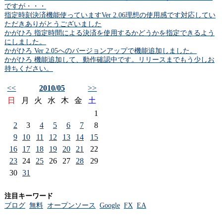
ですが・・・
指定時刻決済機能使っていますVer 2.06理想の使用感です対応してい
ただきありがとうございました
かがひろ 指定時間による決済を使用するかどうかを指定できるよう
にしました。
かがひろ Ver 2.05へのバージョンアップで機能追加しました。
かがひろ 機能追加して、動作確認中です。リリースまでもう少しお
持ちください。
<<
2010/05
>>
日
月
火
水
木
金
土
1
2
3
4
5
6
7
8
9
10
11
12
13
14
15
16
17
18
19
20
21
22
23
24
25
26
27
28
29
30
31
注目キーワード
ブログ
無料
オープンソース
Google
FX
EA