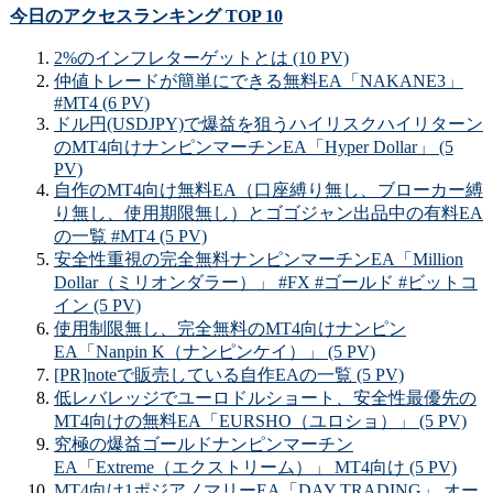
今日のアクセスランキング TOP 10
2%のインフレターゲットとは (10 PV)
仲値トレードが簡単にできる無料EA「NAKANE3」
#MT4 (6 PV)
ドル円(USDJPY)で爆益を狙うハイリスクハイリターン
のMT4向けナンピンマーチンEA「Hyper Dollar」 (5
PV)
自作のMT4向け無料EA（口座縛り無し、ブローカー縛
り無し、使用期限無し）とゴゴジャン出品中の有料EA
の一覧 #MT4 (5 PV)
安全性重視の完全無料ナンピンマーチンEA「Million
Dollar（ミリオンダラー）」 #FX #ゴールド #ビットコ
イン (5 PV)
使用制限無し、完全無料のMT4向けナンピン
EA「Nanpin K（ナンピンケイ）」 (5 PV)
[PR]noteで販売している自作EAの一覧 (5 PV)
低レバレッジでユーロドルショート、安全性最優先の
MT4向けの無料EA「EURSHO（ユロショ）」 (5 PV)
究極の爆益ゴールドナンピンマーチン
EA「Extreme（エクストリーム）」 MT4向け (5 PV)
MT4向け1ポジアノマリーEA「DAY TRADING」 オー