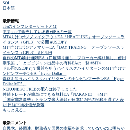
SQL
日本語
最新情報
2%のインフレターゲットとは
[PR]noteで販売している自作EAの一覧
MT4向け1ポジブレイクアウトEA「HEADLINE」オープンソースラ
イセンス（GPL3）で公開 #USDJPY
MT4向け1ポジアノマリーEA「DAY TRADING」 オープンソースラ
イセンス（GPL3） #ドル円
自作のMT4向け無料EA（口座縛り無し、ブローカー縛り無し、使用
期限無し）とゴゴジャン出品中の有料EAの一覧 #MT4
ドル円(USDJPY)で爆益を狙うハイリスクハイリターンのMT4向けナ
ンピンマーチンEA「Hyper Dollar」
爆益を狙うハイリスクハイリターンのナンピンマーチンEA「Hyper
Dollar MT5」
NEKONEKO FREEの配布は終了しました
仲値トレードが簡単にできる無料EA「NAKANE3」 #MT4
「国家非常事態」トランプ米大統領が日本に24%の関税を課すと表
明 日経平均株価が急落
もっと見る...
最新コメント
自民党、経団連、財務省が国民の幸福を追求していないのは明らか