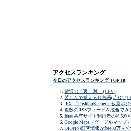
アクセスランキング
今日のアクセスランキング TOP 10
電通の「裏十則」 (1 PV)
苦しんで覚えるＣ言語(苦Ｃ) (1 P
[FX]「PositionKeeper
複数のRSSフィードを統合できるサービ
動画共有サイト利用者の約6割がYo
Google Maps（グーグルマップ
DIONの顧客情報が約400万人分流出