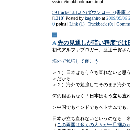
system/tmpl/bookmark.tmpl
59Tracker 3.1.2 のダウンロード(書庫ファ
[
1318
] Posted by
kagahiro
at
2009/05/06 
0
point
|
Link (1)
|
Trackback (0)
|
Commen
－
A
先の見通しが暗い程度では
初代アルファブロガー、渡辺千賀さ
海外で勉強して働こう
＞１）日本はもう立ち直れないと思
＞だから、
＞２）海外で勉強してそのまま海外
何の根拠もなく「
日本はもう立ち直
＞中国でもインドでもベトナムでも
日本が立ち直れないというのなら、
（
この両国は多くの人々が一旦掴み