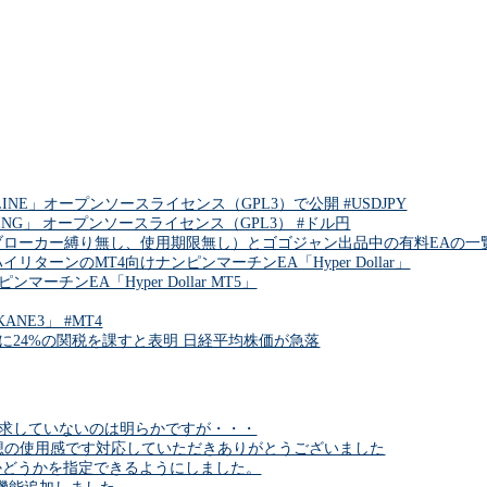
INE」オープンソースライセンス（GPL3）で公開 #USDJPY
DING」 オープンソースライセンス（GPL3） #ドル円
ブローカー縛り無し、使用期限無し）とゴゴジャン出品中の有料EAの一覧 
リターンのMT4向けナンピンマーチンEA「Hyper Dollar」
チンEA「Hyper Dollar MT5」
NE3」 #MT4
に24%の関税を課すと表明 日経平均株価が急落
求していないのは明らかですが・・・
6理想の使用感です対応していただきありがとうございました
かどうかを指定できるようにしました。