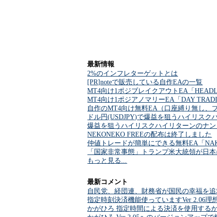
最新情報
2%のインフレターゲットとは
[PR]noteで販売している自作EAの一覧
MT4向け1ポジブレイクアウトEA「HEADL
MT4向け1ポジアノマリーEA「DAY TRA
自作のMT4向け無料EA（口座縛り無し、
ドル円(USDJPY)で爆益を狙うハイリスクハイ
爆益を狙うハイリスクハイリターンのナンピンマー
NEKONEKO FREEの配布は終了しました
仲値トレードが簡単にできる無料EA「NAKA
「国家非常事態」トランプ米大統領が日本
もっと見る...
最新コメント
自民党、経団連、財務省が国民の幸福を追
指定時刻決済機能使っていますVer 2.0
かがひろ 指定時間による決済を使用する