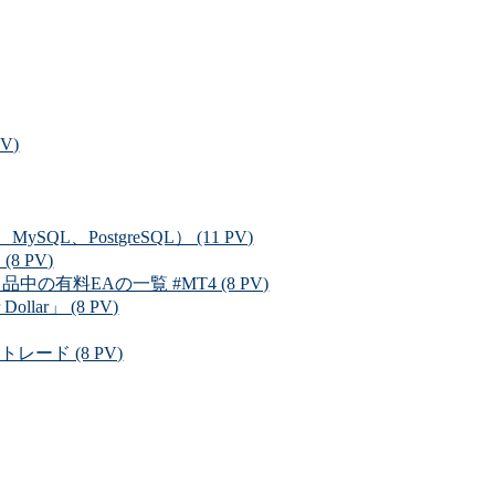
V)
L、PostgreSQL） (11 PV)
 PV)
料EAの一覧 #MT4 (8 PV)
r」 (8 PV)
ード (8 PV)