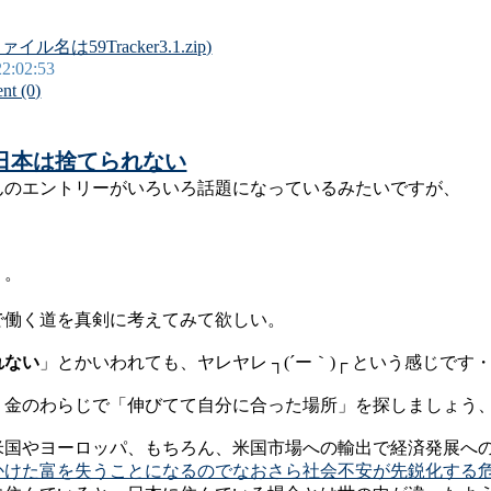
イル名は59Tracker3.1.zip)
22:02:53
t (0)
日本は捨てられない
んのエントリーがいろいろ話題になっているみたいですが、
う。
で働く道を真剣に考えてみて欲しい。
れない
」とかいわれても、ヤレヤレ ┐(´ー｀)┌ という感じです
、金のわらじで「伸びてて自分に合った場所」を探しましょう
米国やヨーロッパ、もちろん、米国市場への輸出で経済発展へ
かけた富を失うことになるのでなおさら社会不安が先鋭化する