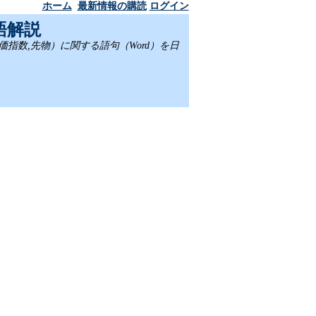
ホーム
最新情報の購読
ログイン
語解説
,株価指数,先物）に関する語句（Word）を日