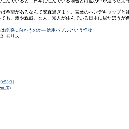
に住んでいると、日本に住んでいる場合とは世の中が違ったよ
けば希望があるなんて安直過ぎます。言葉のハンデキャップと
っても、親や親戚、友人、知人が住んでいる日本に居たほうが
済は崩壊に向かうのか―信用バブルという怪物
. モリス
社
00:58:31
t (0)