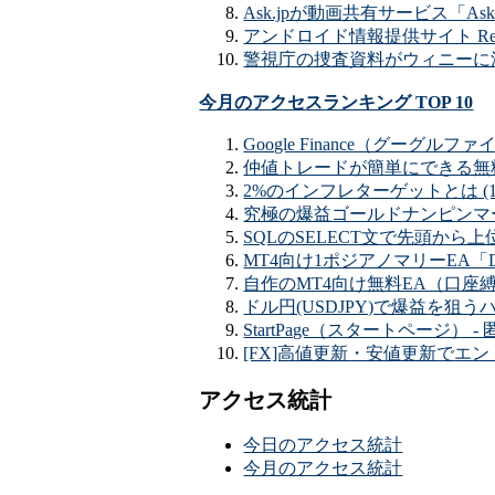
Ask.jpが動画共有サービス「Ask
アンドロイド情報提供サイト Recently A
警視庁の捜査資料がウィニーに流出 
今月のアクセスランキング TOP 10
Google Finance（グーグ
仲値トレードが簡単にできる無料EA「
2%のインフレターゲットとは (11
究極の爆益ゴールドナンピンマーチン
SQLのSELECT文で先頭から上位（T
MT4向け1ポジアノマリーEA「DA
自作のMT4向け無料EA（口座縛
ドル円(USDJPY)で爆益を狙うハ
StartPage（スタートページ） -
[FX]高値更新・安値更新でエント
アクセス統計
今日のアクセス統計
今月のアクセス統計