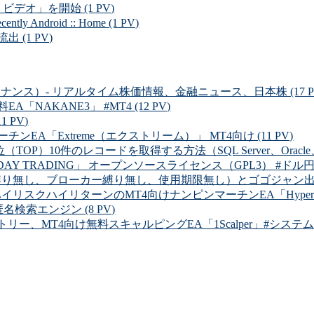
 ビデオ」を開始 (1 PV)
ndroid :: Home (1 PV)
(1 PV)
ルファイナンス）- リアルタイム株価情報、金融ニュース、日本株 (17 P
NAKANE3」 #MT4 (12 PV)
 PV)
EA「Extreme（エクストリーム）」 MT4向け (11 PV)
OP）10件のレコードを取得する方法（SQL Server、Oracle、MySQ
Y TRADING」 オープンソースライセンス（GPL3） #ドル円 (8
り無し、ブローカー縛り無し、使用期限無し）とゴゴジャン出品中の有
イリスクハイリターンのMT4向けナンピンマーチンEA「Hyper Dolla
 匿名検索エンジン (8 PV)
リー、MT4向け無料スキャルピングEA「1Scalper」#システムトレ