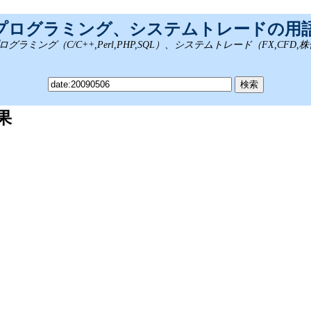
、プログラミング、システムトレードの用
ング（C/C++,Perl,PHP,SQL）、システムトレード（FX,CFD
結果