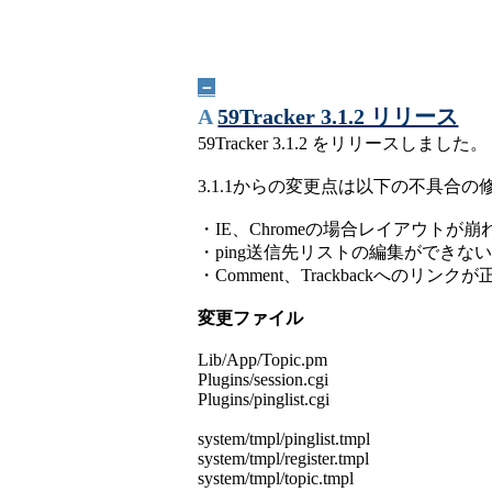
－
A
59Tracker 3.1.2 リリース
59Tracker 3.1.2 をリリースしました。
3.1.1からの変更点は以下の不具合の
・IE、Chromeの場合レイアウトが崩
・ping送信先リストの編集ができな
・Comment、Trackbackへのリンク
変更ファイル
Lib/App/Topic.pm
Plugins/session.cgi
Plugins/pinglist.cgi
system/tmpl/pinglist.tmpl
system/tmpl/register.tmpl
system/tmpl/topic.tmpl