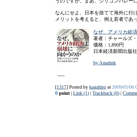
うのですが、まあ、シリコンバレー
なんにせよ、日本を捨てて海外に行
メリットを考えると、例え若者であ
なぜ、アメリカ経
著者：チャールズ・R
価格：1,890円
日本経済新聞出版
by Amalink
[
1317
] Posted by
kagahiro
at
2009/05/06 
0
point
|
Link (1)
|
Trackback (0)
|
Commen