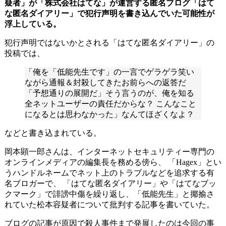
疑者」が「株式会社はてな」が運営する匿名ブログ「はて
な匿名ダイアリー」で犯行声明を書き込んでいた可能性が
浮上している。
犯行声明ではないかとされる「はてな匿名ダイアリー」の
投稿では、
「俺を「低能先生です」の一言でゲラゲラ笑い
ながら通報＆封殺してきたお前らへの返答だ
「予想通りの展開だ」そう言うのが、俺を知る
全ネットユーザーの責任だからな？ こんなこと
になるとは思わなかった」なんてほざくなよ？
などと書き込まれている。
岡本顕一郎さんは、インターネットセキュリティー専門の
オンラインメディアの編集長を務める傍ら、 「Hagex」とい
うハンドルネームでネット上のトラブルなどを追求する有
名ブロガーで、 「はてな匿名ダイアリー」や「はてなブッ
クマーク」で誹謗中傷を繰り返し、「低能先生」と揶揄さ
れていた松本容疑者について批判する記事を書いていた。
ブログの記事が原因で殺人事件まで発展したのは今回の事