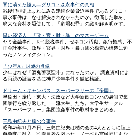
闇に消えた怪人―グリコ・森永事件の真相
戦後犯罪史上まれにみる連続企業脅迫事件であるグリコ・
森永事件は、なぜ解決されなかったのか。徹底した取材、
膨大な資料を駆使して、「劇場犯罪」の謎を解き明かす。
黒い経済人―「政・官・財・暴」のマネーゲーム
ヤミ金融事件、K−1脱税事件、ゼネコン汚職、銀行疑惑、不
正会計事件。政界・官界・財界・暴力団の癒着の構造に迫
ったノンフィクション。
「少年A」14歳の肖像
少年はなぜ「酒鬼薔薇聖斗」になったのか。 調査資料によ
る両親の証言を基に神戸少年事件を徹底検証。
ドリーム・キャンパス―スーパーフリーの「帝国」
早稲田・慶応・東大・法政など大学新歓コンパの裏側で集
団暴行を繰り返した「一流大生」たち。大学生サークル
「スーパーフリー」集団強姦事件の取材をまとめる。
三島由紀夫と楯の会事件
昭和45年11月25日、三島由紀夫は楯の会の4人とともに陸上
自衛隊に乱入、割腹自殺を図った。ノーベル賞候補にもな