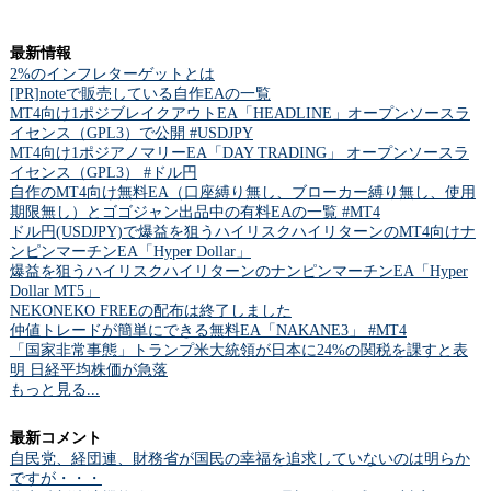
最新情報
2%のインフレターゲットとは
[PR]noteで販売している自作EAの一覧
MT4向け1ポジブレイクアウトEA「HEADLINE」オープンソースラ
イセンス（GPL3）で公開 #USDJPY
MT4向け1ポジアノマリーEA「DAY TRADING」 オープンソースラ
イセンス（GPL3） #ドル円
自作のMT4向け無料EA（口座縛り無し、ブローカー縛り無し、使用
期限無し）とゴゴジャン出品中の有料EAの一覧 #MT4
ドル円(USDJPY)で爆益を狙うハイリスクハイリターンのMT4向けナ
ンピンマーチンEA「Hyper Dollar」
爆益を狙うハイリスクハイリターンのナンピンマーチンEA「Hyper
Dollar MT5」
NEKONEKO FREEの配布は終了しました
仲値トレードが簡単にできる無料EA「NAKANE3」 #MT4
「国家非常事態」トランプ米大統領が日本に24%の関税を課すと表
明 日経平均株価が急落
もっと見る...
最新コメント
自民党、経団連、財務省が国民の幸福を追求していないのは明らか
ですが・・・