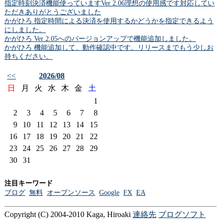
指定時刻決済機能使っていますVer 2.06理想の使用感です対応してい
ただきありがとうございました
かがひろ 指定時間による決済を使用するかどうかを指定できるよう
にしました。
かがひろ Ver 2.05へのバージョンアップで機能追加しました。
かがひろ 機能追加して、動作確認中です。リリースまでもう少しお
持ちください。
<<
2026/08
日
月
火
水
木
金
土
1
2
3
4
5
6
7
8
9
10
11
12
13
14
15
16
17
18
19
20
21
22
23
24
25
26
27
28
29
30
31
注目キーワード
ブログ
無料
オープンソース
Google
FX
EA
Copyright (C) 2004-2010 Kaga, Hiroaki
連絡先

ブログソフト