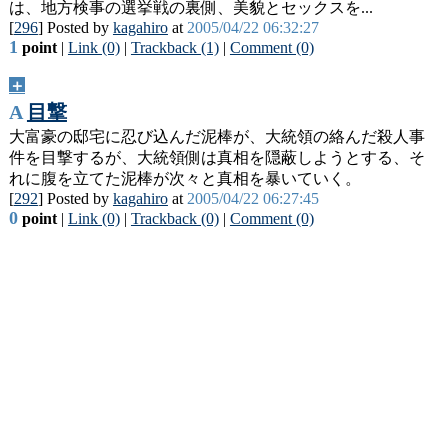
は、地方検事の選挙戦の裏側、美貌とセックスを...
[
296
] Posted by
kagahiro
at
2005/04/22 06:32:27
1
point
|
Link (0)
|
Trackback (1)
|
Comment (0)
＋
A
目撃
大富豪の邸宅に忍び込んだ泥棒が、大統領の絡んだ殺人事
件を目撃するが、大統領側は真相を隠蔽しようとする、そ
れに腹を立てた泥棒が次々と真相を暴いていく。
[
292
] Posted by
kagahiro
at
2005/04/22 06:27:45
0
point
|
Link (0)
|
Trackback (0)
|
Comment (0)