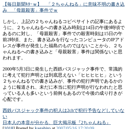
【毎日新聞ｷﾀｰｗ】 「２ちゃんねる」に意味不明の書き込
み 「母親殺害」事件でｗ
しかし、上記の２ちゃんねるコピペサイトの記事にあるよ
うに、２ちゃんねるへの書き込み時刻は14日の午後9時頃で
あるのに対し、「母親殺害」事件での殺害時刻は15日の午
前2時頃、また、書き込みを行なったコンピュータのIPアド
レスが事件が発生した福島のものではないことから、２ち
ゃんねるへの書き込みと「母親殺害」事件は関係ないと思
われます。
2000年5月3日に発生した西鉄バスジャック事件で、常識的
に考えて犯行声明とは到底思えない「ヒヒヒヒヒ」という
２ちゃんねるでの書き込みが、事件の犯行声明であるかの
ように報道され、未だに本当に犯行声明が行なわれたと思
っている人も多いという前例もあるので今後の成り行きが
心配です。
西鉄バスジャック事件の犯人は2chで犯行予告などしていな
い
日本人の本音が分かる、巨大掲示板『2ちゃんねる』
[
1018
] Posted by
kagahiro
at
2007/05/16 17:20:09