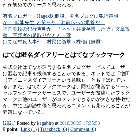
件が初めてのケースと思われる。
有名ブロガー・Hagex氏刺殺、匿名ブログに犯行声明
か “低能先生”と笑った「お前らへの返答だ」
福岡刺殺の犯行声明か 「ネット弁慶卒業したぞ」文章投
稿 容疑者の足取りなどと一致
はてな村殺人事件、村民に衝撃（株価は無風）
はては匿名ダイアリーとはてなブックマーク
株式会社はてなが運営する匿名ブログサービスでユーザー
は匿名で記事を投稿することができる。ネットでは「増田
（アノニマスダイアリーという意味）」とも呼ばれてい
る。また、はてなブックマークは、同社が運営するソーシ
ャルブックマークサービスで、ユーザーが投稿したブック
マークに他のユーザーがコメントできるのが大きな特徴だ
が、中には誹謗中傷と思われるコメントも見られることが
問題になっている。
[
2921
] Posted by
kagahiro
at
2018/06/25 17:35:53
0
point
|
Link (1)
|
Trackback (0)
|
Comment (0)