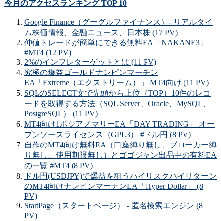
今月のアクセスランキング TOP 10
Google Finance（グーグルファイナンス）- リアルタイ
ム株価情報、金融ニュース、日本株 (17 PV)
仲値トレードが簡単にできる無料EA「NAKANE3」
#MT4 (12 PV)
2%のインフレターゲットとは (11 PV)
究極の爆益ゴールドナンピンマーチン
EA「Extreme（エクストリーム）」 MT4向け (11 PV)
SQLのSELECT文で先頭から上位（TOP）10件のレコ
ードを取得する方法（SQL Server、Oracle、MySQL、
PostgreSQL） (11 PV)
MT4向け1ポジアノマリーEA「DAY TRADING」 オー
プンソースライセンス（GPL3） #ドル円 (8 PV)
自作のMT4向け無料EA（口座縛り無し、ブローカー縛
り無し、使用期限無し）とゴゴジャン出品中の有料EA
の一覧 #MT4 (8 PV)
ドル円(USDJPY)で爆益を狙うハイリスクハイリターン
のMT4向けナンピンマーチンEA「Hyper Dollar」 (8
PV)
StartPage（スタートページ） - 匿名検索エンジン (8
PV)