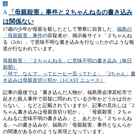
－
A
「母親殺害」事件と２ちゃんねるの書き込み
は関係ない
17歳の少年が母親を殺したとして警察に自首した、
福島の
「母親殺害」事件
の容疑者が、掲示板サイト「２ちゃんね
る（2ch）」で意味不明な書き込みを行なったかのような報
道が行なわれています。
母親殺害：「２ちゃんねる」に意味不明の書き込み（毎日
新聞）
「何で、なんで、ってヒーヒー言ってたよ」 「2ちゃん」書
き込みは母親首切り犯か（J-CAST ニュース）
記事の最後では「書き込んだ人物が、福島県会津若松市で
起きた殺人事件で容疑に問われている少年かどうかは分か
らない。」などと記載されていますが、記事の見出しは「2
ちゃん書き込みは母親首切り犯か」、「母親殺害：２ちゃ
んねるに意味不明の書き込み」と、あたかも「２ちゃんね
る」への書き込みが、福島の「母親殺害」事件となんらか
の関連があるかのような表現となっています。