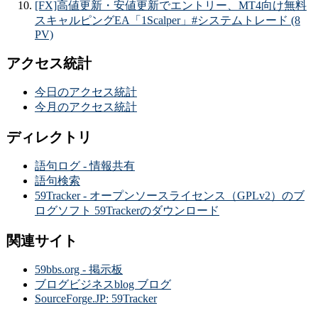
[FX]高値更新・安値更新でエントリー、MT4向け無料
スキャルピングEA「1Scalper」#システムトレード (8
PV)
アクセス統計
今日のアクセス統計
今月のアクセス統計
ディレクトリ
語句ログ - 情報共有
語句検索
59Tracker - オープンソースライセンス（GPLv2）のブ
ログソフト 59Trackerのダウンロード
関連サイト
59bbs.org - 掲示板
ブログビジネスblog ブログ
SourceForge.JP: 59Tracker