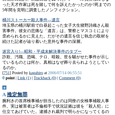
った天才作家は死を賭して何を訴えたかったのか?死までの
5年間を克明に調査したノンフィクション。
桶川ストーカー殺人事件―遺言
埼玉県の桶川駅前で白昼起こった女子大生猪野詩織さん殺
害事件。彼女の悲痛な「遺言」は、警察とマスコミにより
歪められるかに見えた。だがその遺言を信じ執念の取材を
続けた記者が辿り着いた意外な事件の深層。
迷宮入り!―昭和・平成未解決事件のタブー
詐欺、汚職、恐喝、テロ、暗殺。世を騒がせた事件が示し
ているものとは何か。真相はなぜ葬り去られようとしてい
るのか。
[
751
] Posted by
kagahiro
at
2006/07/14 06:55:51
0
point
|
Link (1)
|
Trackback (0)
|
Comment (0)
＋
A
推定無罪
腕利きの首席検事補が担当したのは同僚の女検事補殺人事
件。実は被害者は不倫相手で状況証拠は彼を「殺人犯」に
仕立てあげていた。逮捕され裁判で明らかになってくるの