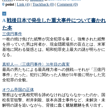
0
point
|
Link (4)
|
Trackback (0)
|
Comment (0)
－
A
戦後日本で発生した重大事件について書かれ
た本
三億円事件
一枚の焼け焦げた紙幣が完全犯罪を暴く。強奪された紙幣
を持っていた男は何者か、現金隠匿場所の盲点とは、米軍
基地に関わる疑惑とは。昭和犯罪史上最大の謎が明らかに
なる。
真犯人―〈三億円事件〉31年目の真実
最高の男たちによる最高権力者への挑戦―それが「三億円
事件」だった。犯行に関わった人物が31年後に明かした完
全犯罪の全貌。
オウム帝国の正体
警察はなぜ真相究明を諦めなければならなかったのか。国
松長官狙撃、村井刺殺、坂本弁護士事件など、未解決・未
解明の謎を追いながら、背後に蠢く魑魅魍魎を炙り出す。