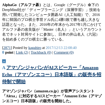
AlphaGo（アルファ碁）
とは、Google（グーグル）傘下の
DeepMind社が「ディープラーニング（深層学習）」技術を
用いて開発したコンピュータ囲碁AI（人工知能）で、2016
年に韓国のプロ棋士李世ドル氏に4勝1敗で勝ち越し大きな
話題となった。また、2016年の年末から2017年1月にかけて
アルファ碁の改良版が「Master（名人）」というアカウント
名でネット対局サイトに参加し、日本の井山名人（六冠）
を始め多くのプロ棋士に勝っている。
[
2871
] Posted by
kagahiro
at
2017/12/13 22:08:40
0
point
|
Link (2)
|
Trackback (0)
|
Comment (0)
－
A
アマゾンジャパンがAIスピーカー「Amazon
Echo（アマゾンエコー）日本語版」の販売を招
待制で開始
アマゾンジャパン（amazon.co.jp）が音声アシスタント
「Alexa」に対応するAIスピーカー「Amazon Echo（アマゾ
ンエコー）日本語版」の販売を開始した。