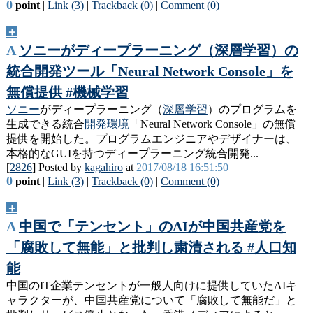
0
point
|
Link (3)
|
Trackback (0)
|
Comment (0)
＋
A
ソニーがディープラーニング（深層学習）の
統合開発ツール「Neural Network Console」を
無償提供 #機械学習
ソニー
がディープラーニング（
深層学習
）のプログラムを
生成できる統合
開発環境
「Neural Network Console」の無償
提供を開始した。プログラムエンジニアやデザイナーは、
本格的なGUIを持つディープラーニング統合開発...
[
2826
] Posted by
kagahiro
at
2017/08/18 16:51:50
0
point
|
Link (3)
|
Trackback (0)
|
Comment (0)
＋
A
中国で「テンセント」のAIが中国共産党を
「腐敗して無能」と批判し粛清される #人口知
能
中国のIT企業テンセントが一般人向けに提供していたAIキ
ャラクターが、中国共産党について「腐敗して無能だ」と