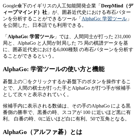
Google傘下のイギリスの人工知能開発企業「
DeepMind（デ
ィープマインド）社
」が、囲碁近代史における布石パター
ンを分析することができるツール「
AlphaGo: 学習ツール
」
を公開した。日本語でも利用できる。
「
AlphaGo: 学習ツール
」では、人間同士が打った 231,000
局と、AlphaGo と人間が対局した 75 局の棋譜データを基
に、囲碁近代史における6,000種類 の布石パターンを分析す
ることができるという。
AlphaGo: 学習ツールの使い方と機能
碁盤上の〇をクリックするか碁盤下のボタンを操作するこ
とで、人間の棋士が打った手とAlphaGo が打つ手が候補手
として次々と表示されていく。
候補手内に表示される数値は、その手のAlphaGo による黒
番側の勝率で、黒番の時、スコアが 100 に近いほど黒に有
利。 白番の時、0に近いほど白に有利。50で互角となる。
AlphaGo（アルファ碁）とは