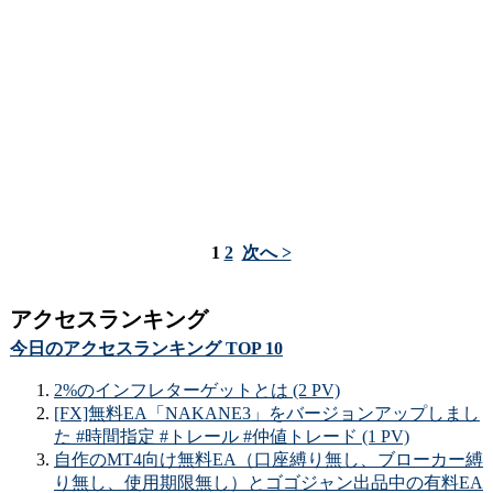
1
2
次へ >
アクセスランキング
今日のアクセスランキング TOP 10
2%のインフレターゲットとは (2 PV)
[FX]無料EA「NAKANE3」をバージョンアップしまし
た #時間指定 #トレール #仲値トレード (1 PV)
自作のMT4向け無料EA（口座縛り無し、ブローカー縛
り無し、使用期限無し）とゴゴジャン出品中の有料EA