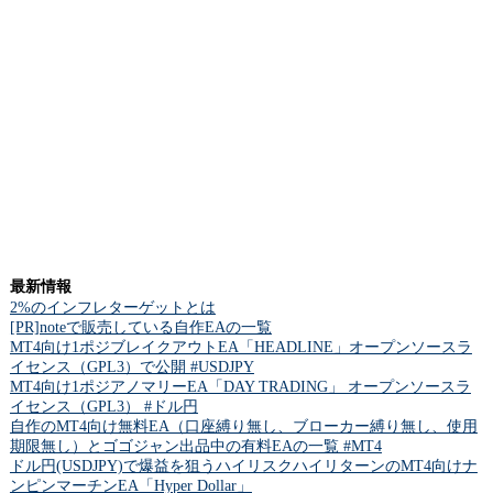
最新情報
2%のインフレターゲットとは
[PR]noteで販売している自作EAの一覧
MT4向け1ポジブレイクアウトEA「HEADLINE」オープンソースラ
イセンス（GPL3）で公開 #USDJPY
MT4向け1ポジアノマリーEA「DAY TRADING」 オープンソースラ
イセンス（GPL3） #ドル円
自作のMT4向け無料EA（口座縛り無し、ブローカー縛り無し、使用
期限無し）とゴゴジャン出品中の有料EAの一覧 #MT4
ドル円(USDJPY)で爆益を狙うハイリスクハイリターンのMT4向けナ
ンピンマーチンEA「Hyper Dollar」