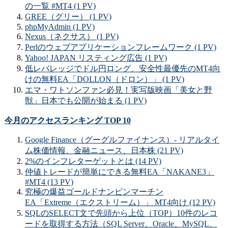
の一覧 #MT4 (1 PV)
GREE（グリー） (1 PV)
phpMyAdmin (1 PV)
Nexus（ネクサス） (1 PV)
Perlのウェブアプリケーションフレームワーク (1 PV)
Yahoo! JAPAN リスティング広告 (1 PV)
低レバレッジでドル円ロング、安全性最優先のMT4向
けの無料EA「DOLLON（ドロン）」 (1 PV)
エマ・ワトソンファン必見！実写版映画「美女と野
獣」日本でも公開が始まる (1 PV)
今月のアクセスランキング TOP 10
Google Finance（グーグルファイナンス）- リアルタイ
ム株価情報、金融ニュース、日本株 (21 PV)
2%のインフレターゲットとは (14 PV)
仲値トレードが簡単にできる無料EA「NAKANE3」
#MT4 (13 PV)
究極の爆益ゴールドナンピンマーチン
EA「Extreme（エクストリーム）」 MT4向け (12 PV)
SQLのSELECT文で先頭から上位（TOP）10件のレコ
ードを取得する方法（SQL Server、Oracle、MySQL、