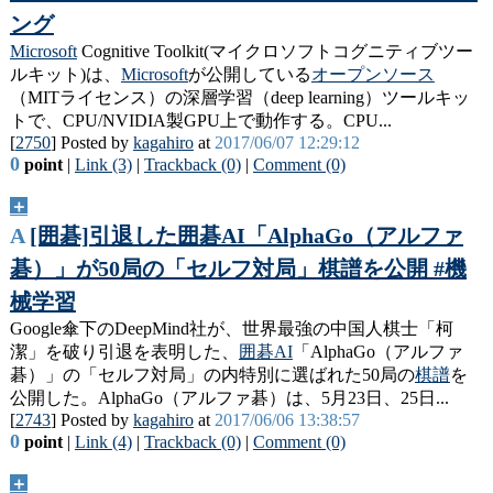
ング
Microsoft
Cognitive Toolkit(マイクロソフトコグニティブツー
ルキット)は、
Microsoft
が公開している
オープンソース
（MITライセンス）の深層学習（deep learning）ツールキッ
トで、CPU/NVIDIA製GPU上で動作する。CPU...
[
2750
] Posted by
kagahiro
at
2017/06/07 12:29:12
0
point
|
Link (3)
|
Trackback (0)
|
Comment (0)
＋
A
[囲碁]引退した囲碁AI「AlphaGo（アルファ
碁）」が50局の「セルフ対局」棋譜を公開 #機
械学習
Google傘下のDeepMind社が、世界最強の中国人棋士「柯
潔」を破り引退を表明した、
囲碁
AI
「AlphaGo（アルファ
碁）」の「セルフ対局」の内特別に選ばれた50局の
棋譜
を
公開した。AlphaGo（アルファ碁）は、5月23日、25日...
[
2743
] Posted by
kagahiro
at
2017/06/06 13:38:57
0
point
|
Link (4)
|
Trackback (0)
|
Comment (0)
＋