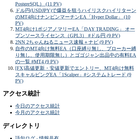
PostgreSQL） (11 PV)
ドル円(USDJPY)で爆益を狙うハイリスクハイリターン
のMT4向けナンピンマーチンEA「Hyper Dollar」 (10
PV)
MT4向け1ポジアノマリーEA「DAY TRADING」 オー
プンソースライセンス（GPL3） #ドル円 (9 PV)
2NN 2ちゃんねるニュース速報＋ナビ (9 PV)
自作のMT4向け無料EA（口座縛り無し、ブローカー縛
り無し、使用期限無し）とゴゴジャン出品中の有料EA
の一覧 #MT4 (9 PV)
[FX]高値更新・安値更新でエントリー、MT4向け無料
スキャルピングEA「1Scalper」#システムトレード (9
PV)
アクセス統計
今日のアクセス統計
今月のアクセス統計
ディレクトリ
語句ログ - 情報共有