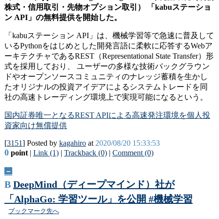
株式・信用取引・先物オプション取引） 「kabuステーショ
ン API」の無料提供を開始した。
「kabuステーション API」は、機械学習等で急速に普及して
いるPythonをはじめとした開発言語に柔軟に応答するWebア
ーキテクチャであるREST（Representational State Transfer）形
式を採用しており、 ユーザーの多様な技術バックグラウン
ドやオープンソースコミュニティのナレッジ蓄積を生かし
たオリジナルの投資アイデアによるシステムトレードを同
社の高速トレーディング環境上で実現可能になるという。
国内証券唯一となるREST APIによる高速発注環境を個人投
資家向け無償提供
[
3151
] Posted by
kagahiro
at
2020/08/20 15:33:53
0
point
|
Link (1)
|
Trackback (0)
|
Comment (0)
－
B
DeepMind（ディープマインド）社が
「AlphaGo: 学習ツール」を公開 #機械学習
ブックマーク先へ