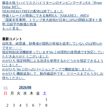
爆益を狙うハイリスクハイリターンのナンピンマーチンEA「Hyper
Dollar MT5」
NEKONEKO FREEの配布は終了しました
仲値トレードが簡単にできる無料EA「NAKANE3」 #MT4
「国家非常事態」トランプ米大統領が日本に24%の関税を課すと表
明 日経平均株価が急落
もっと見る...
最新コメント
自民党、経団連、財務省が国民の幸福を追求していないのは明らか
ですが・・・
指定時刻決済機能使っていますVer 2.06理想の使用感です対応してい
ただきありがとうございました
かがひろ 指定時間による決済を使用するかどうかを指定できるよう
にしました。
かがひろ Ver 2.05へのバージョンアップで機能追加しました。
かがひろ 機能追加して、動作確認中です。リリースまでもう少しお
持ちください。
<<
2026/08
日
月
火
水
木
金
土
1
2
3
4
5
6
7
8