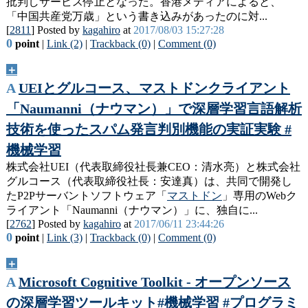
批判しサービス停止となった。香港メディアによると、
「中国共産党万歳」という書き込みがあったのに対...
[
2811
] Posted by
kagahiro
at
2017/08/03 15:27:28
0
point
|
Link (2)
|
Trackback (0)
|
Comment (0)
＋
A
UEIとグルコース、マストドンクライアント
「Naumanni（ナウマン）」で深層学習言語解析
技術を使ったスパム発言判別機能の実証実験 #
機械学習
株式会社UEI（代表取締役社長兼CEO：清水亮）と株式会社
グルコース（代表取締役社長：安達真）は、共同で開発し
たP2Pサーバントソフトウェア「
マストドン
」専用のWebク
ライアント「Naumanni（ナウマン）」に、独自に...
[
2762
] Posted by
kagahiro
at
2017/06/11 23:44:26
0
point
|
Link (3)
|
Trackback (0)
|
Comment (0)
＋
A
Microsoft Cognitive Toolkit - オープンソース
の深層学習ツールキット#機械学習 #プログラミ