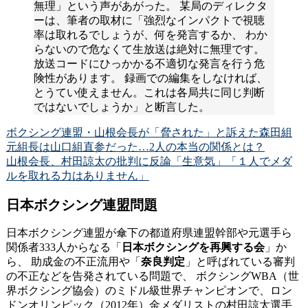
無理」という声があがった。 某局のディレクタ
ーは、筆者の取材に「強烈なインパクトで視聴
率は取れるでしょうが、何を発言するか、 わか
らないので危なくて生放送は絶対に無理です。
放送コードにひっかかる不適切な発言を行う危
険性があります。 録画での編集をしなければ、
とうてい使えません。これは各局共に同じ判断
ではないでしょうか」と断言した。
ボクシング連盟・山根会長が「脅された」と訴えた森田組
元組長は山口組直参だった…2人の本当の関係とは？
山根会長、村田諒太の批判に反論「生意気」「１人でメダ
ルを取れる力はありません」
日本ボクシング連盟問題
日本ボクシング連盟が傘下の都道府県連盟幹部や元選手ら
関係者333人からなる「
日本ボクシングを再興する会
」か
ら、 助成金の不正流用や「
奈良判定
」と呼ばれている審判
の不正などを告発されている問題で、 ボクシングWBA（世
界ボクシング協会）のミドル級世界チャンピオンで、ロン
ドンオリンピック（2012年）金メダリストの村田諒太選手