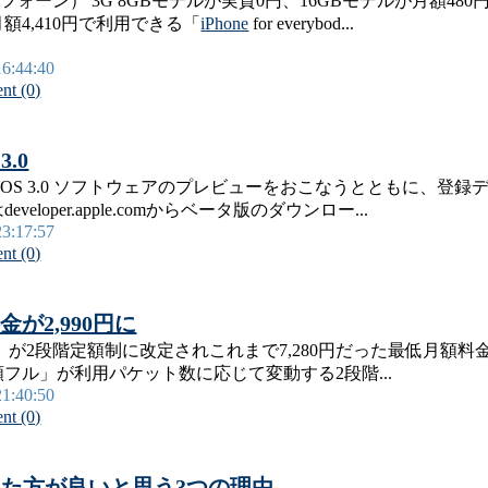
フォーン） 3G 8GBモデルが実質0円、16GBモデルが月額480
4,410円で利用できる「
iPhone
for everybod...
16:44:40
t (0)
.0
OS 3.0 ソフトウェアのプレビューをおこなうとともに、登
oper.apple.comからベータ版のダウンロー...
23:17:57
t (0)
金が2,990円に
が2段階定額制に改定されこれまで7,280円だった最低月額料金
フル」が利用パケット数に応じて変動する2段階...
21:40:50
t (0)
chを買った方が良いと思う3つの理由