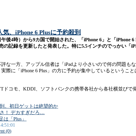
iPhone 6 Plusに予約殺到
後4時）から9カ国で開始された、「iPhone 6」と「iPhone 6
の記録を更新したと発表した。特に5.5インチのでっかい「iPhon
評な一方、アップル信者は「iPadより小さいので何の問題も
際に「iPhone 6 Plus」の方に予約が集中しているという
ンはNTTドコモ、KDDI、ソフトバンクの携帯各社から各社横並び
に注文殺到。初日ゲットは絶望的か
じ大きさ！ デカすぎだろ…
足は「Plus」
14:51:01
t (0)