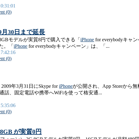
10:31:01
t (0)
9年9月30日まで延長
 8GBモデルが実質8円で購入できる「
iPhone
for everybo
した。「
iPhone
for everybodyキャンペーン」は、「...
17:42:16
t (0)
年3月31日にSkype for
iPhone
が公開され、App Storeから
通話、固定電話や携帯へWiFiを使って格安通...
15:35:06
t (0)
 8GB が実質0円