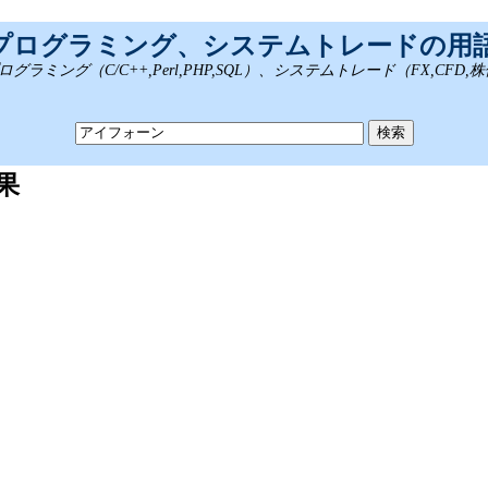
、プログラミング、システムトレードの用
ング（C/C++,Perl,PHP,SQL）、システムトレード（FX,CFD
果