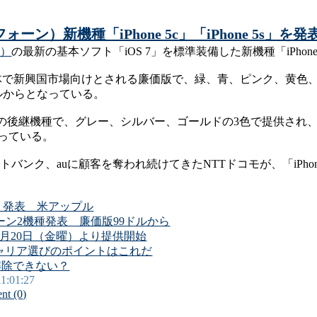
ーン）新機種「iPhone 5c」「iPhone 5s」を発
ン）
の最新の基本ソフト「iOS 7」を標準装備した新機種「iPhone 5
製の本体で新興国市場向けとされる廉価版で、緑、青、ピンク、黄
ルからとなっている。
hone 5」の後継機種で、グレー、シルバー、ゴールドの3色で提供
なっている。
バンク、auに顧客を奪われ続けてきたNTTドコモが、「iPhone 5c
」発表 米アップル
ォーン2機種発表 廉価版99ドルから
eを9月20日（金曜）より提供開始
5c」キャリア選びのポイントはこれだ
は解除できない？
11:01:27
t (0)