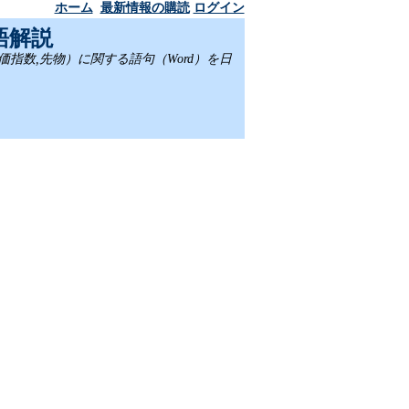
ホーム
最新情報の購読
ログイン
語解説
,株価指数,先物）に関する語句（Word）を日