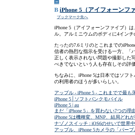
－
B
iPhone 5（アイフォーン
ブックマーク先へ
iPhone 5（アイフォーンファイ
ル。アルミニウムのボディに4インチの
たったの7.6ミリのとこれまでのiP
信者の熱烈な指示を受ける一方、「
正しく表示されない問題や撮影した
べきでないという人も存在しその評
ちなみに、iPhone 5は日本では
の利用者のほうが多いらしい。
アップル - iPhone 5 - これまでで
iPhone 5│ソフトバンクモバイル
iPhone 5 | au
まだ「iPhone 5」を買わない7つの理
iPhone 5は機種変、MNP、結局どれ
ナゾノスイッチ : iOS6のせいで
アップル、iPhone 5カメラの「パ