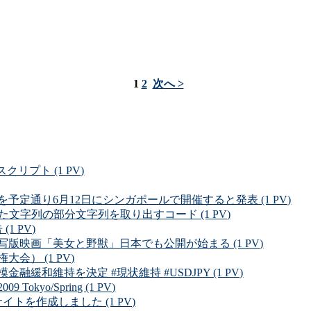
1
2
次へ >
リプト (1 PV)
定通り6月12日にシンガポールで開催すると発表 (1 PV)
れた文字列の部分文字列を取り出すコード (1 PV)
(1 PV)
版映画「美女と野獣」日本でも公開が始まる (1 PV)
会） (1 PV)
緩和維持を決定 #現状維持 #USDJPY (1 PV)
kyo/Spring (1 PV)
うサイトを作成しました (1 PV)