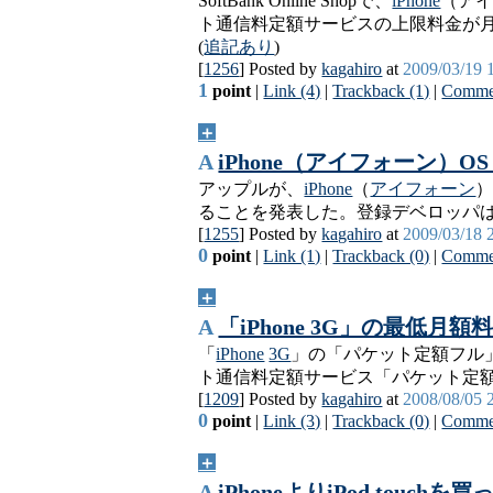
SoftBank Online Shopで、
iPhone
（アイ
ト通信料定額サービスの上限料金が月額
(
追記あり
)
[
1256
] Posted by
kagahiro
at
2009/03/19 
1
point
|
Link (4)
|
Trackback (1)
|
Commen
＋
A
iPhone（アイフォーン）OS 3
アップルが、
iPhone
（
アイフォーン
）
ることを発表した。登録デベロッパはdevel
[
1255
] Posted by
kagahiro
at
2009/03/18 
0
point
|
Link (1)
|
Trackback (0)
|
Commen
＋
A
「iPhone 3G」の最低月額料
「
iPhone
3G
」の「パケット定額フル」
ト通信料定額サービス「パケット定額
[
1209
] Posted by
kagahiro
at
2008/08/05 
0
point
|
Link (3)
|
Trackback (0)
|
Commen
＋
A
iPhoneよりiPod tou