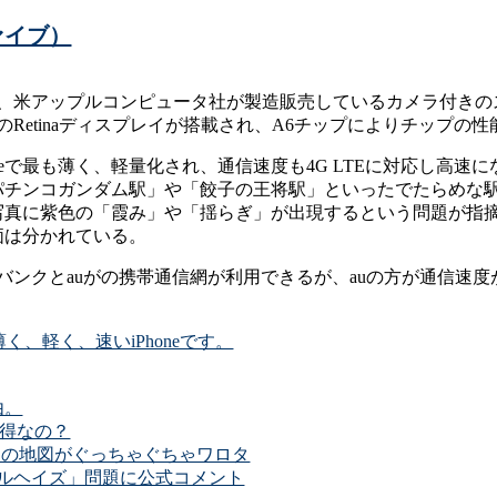
ファイブ）
ブ）は、米アップルコンピュータ社が製造販売しているカメラ付きのス
Retinaディスプレイが搭載され、A6チップによりチップの性
honeで最も薄く、軽量化され、通信速度も4G LTEに対応し高
パチンコガンダム駅」や「餃子の王将駅」といったでたらめな
写真に紫色の「霞み」や「揺らぎ」が出現するという問題が指
価は分かれている。
ソフトバンクとauがの携帯通信網が利用できるが、auの方が通信
最も薄く、軽く、速いiPhoneです。
由。
が得なの？
世界中の地図がぐっちゃぐちゃワロタ
ープルヘイズ」問題に公式コメント