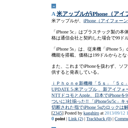
－
A
米アップルがiPhone（アイフォ
米アップルが、
iPhone（アイフォー
「iPhone 5c」はプラスチック
格は通信会社と契約した場合で99ド
「iPhone 5s」は、従来機「iP
機能を搭載、価格は199ドルからと
また、これまでiPhoneを扱わず、ソフト
供すると発表している。
ｉＰｈｏｎｅ新機種「５ｓ」「５ｃ
UPDATE 5-米アップル 、新アイフ
NTTドコモとApple、日本でiPhon
ついに3社揃った!! 「iPhone5s/
切断された指でiPhone 5sのロック
[
2345
] Posted by
kagahiro
at
2013/09/12 
0
point
|
Link (2)
|
Trackback (0)
|
Commen