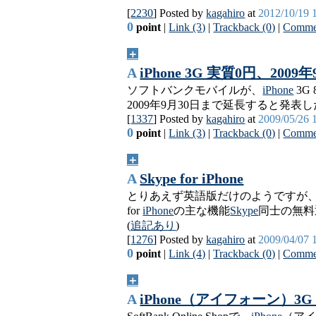
[
2230
] Posted by
kagahiro
at
2012/10/19 
0
point
|
Link (3)
|
Trackback (0)
|
Commen
＋
A
iPhone 3G 実質0円、200
ソフトバンクモバイルが、
iPhone
3G
2009年9月30日まで延長すると発表
[
1337
] Posted by
kagahiro
at
2009/05/26 
0
point
|
Link (3)
|
Trackback (0)
|
Commen
＋
A
Skype for iPhone
とりあえず英語版だけのようですが、2009
for
iPhone
の主な機能
Skype
同士の無料
(
追記あり
)
[
1276
] Posted by
kagahiro
at
2009/04/07 
0
point
|
Link (4)
|
Trackback (0)
|
Commen
＋
A
iPhone（アイフォーン）3G