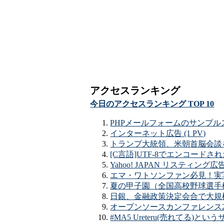
アクセスランキング
今日のアクセスランキング TOP 10
PHPメールフォームのサンプルスク
インターネット広告 (1 PV)
トランプ大統領、米朝首脳会談を予
[C言語]UTF-8でエンコードさ
Yahoo! JAPAN リスティング広告 
エマ・ワトソンファン必見！実写
夏の甲子園（全国高校野球選手権大
日銀、金融政策決定会合で大規模金融
オープンソースカンファレンス2009 To
#MA5 Ureteru(売れてる)とい