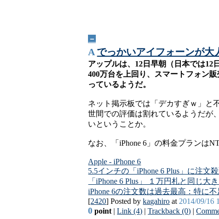
－
A
でっかいアイフォーンが大人気、
アップルは、12日早朝（日本では12日午
400万台を上回り、スマートフォン販売
っているようだ。
ネット掲示板では「デカすぎｗ」と不
世間での評価は割れているようだが、実
いということか。
なお、「iPhone 6」の料金プラ
Apple - iPhone 6
5.5インチの「iPhone 6 Plus」
「iPhone 6 Plus」 １万円札と同
iPhone 6の注文数は過去最高：特に不
[
2420
] Posted by
kagahiro
at
2014/09/16 
0
point
|
Link (4)
|
Trackback (0)
|
Commen