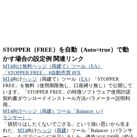
STOPPER（FREE）を自動（Auto=true）で動
かす場合の設定例 関連リンク
MT4向け無料ヘッジ（両建て）ツール（EA）
「STOPPER FREE」 #自動売買 #FX
MT4
向け
ヘッジ
（両建て）ツール（
EA
）「STOPPER
FREE」を無料（使用期限無し、口座縛り無し）で公開して
います。「STOPPER FREE」の特徴ソフトウェア使用許諾
契約書ダウンロードインストール方法パラメーター説明利
用...
MT4向けヘッジ（両建）ツール「Balancer（バ
ランサー）」
「損切りはしたくないでござる」という強い思いから生ま
れた、
MT4
向け
ヘッジ
（
両建
）ツール「Balancer（バランサ
ー）」をゴゴジャンに出品しました。価格は16,500円（税込