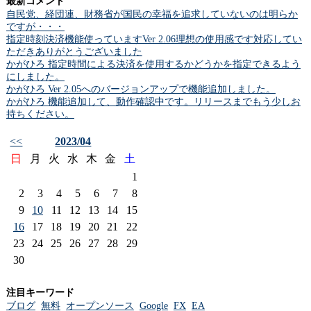
最新コメント
自民党、経団連、財務省が国民の幸福を追求していないのは明らか
ですが・・・
指定時刻決済機能使っていますVer 2.06理想の使用感です対応してい
ただきありがとうございました
かがひろ 指定時間による決済を使用するかどうかを指定できるよう
にしました。
かがひろ Ver 2.05へのバージョンアップで機能追加しました。
かがひろ 機能追加して、動作確認中です。リリースまでもう少しお
持ちください。
<<
2023/04
日
月
火
水
木
金
土
1
2
3
4
5
6
7
8
9
10
11
12
13
14
15
16
17
18
19
20
21
22
23
24
25
26
27
28
29
30
注目キーワード
ブログ
無料
オープンソース
Google
FX
EA