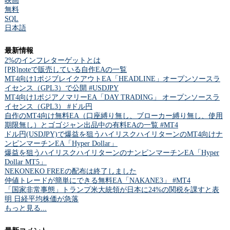
映画
無料
SQL
日本語
最新情報
2%のインフレターゲットとは
[PR]noteで販売している自作EAの一覧
MT4向け1ポジブレイクアウトEA「HEADLINE」オープンソースラ
イセンス（GPL3）で公開 #USDJPY
MT4向け1ポジアノマリーEA「DAY TRADING」 オープンソースラ
イセンス（GPL3） #ドル円
自作のMT4向け無料EA（口座縛り無し、ブローカー縛り無し、使用
期限無し）とゴゴジャン出品中の有料EAの一覧 #MT4
ドル円(USDJPY)で爆益を狙うハイリスクハイリターンのMT4向けナ
ンピンマーチンEA「Hyper Dollar」
爆益を狙うハイリスクハイリターンのナンピンマーチンEA「Hyper
Dollar MT5」
NEKONEKO FREEの配布は終了しました
仲値トレードが簡単にできる無料EA「NAKANE3」 #MT4
「国家非常事態」トランプ米大統領が日本に24%の関税を課すと表
明 日経平均株価が急落
もっと見る...