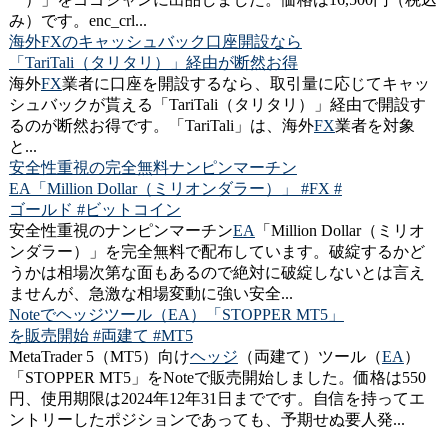
み）です。enc_crl...
海外FXのキャッシュバック口座開設なら
「TariTali（タリタリ）」経由が断然お得
海外
FX
業者に口座を開設するなら、取引量に応じてキャッ
シュバックが貰える「TariTali（タリタリ）」経由で開設す
るのが断然お得です。「TariTali」は、海外
FX
業者を対象
と...
安全性重視の完全無料ナンピンマーチン
EA「Million Dollar（ミリオンダラー）」 #FX #
ゴールド #ビットコイン
安全性重視のナンピンマーチン
EA
「Million Dollar（ミリオ
ンダラー）」を完全無料で配布しています。破綻するかど
うかは相場次第な面もあるので絶対に破綻しないとは言え
ませんが、急激な相場変動に強い安全...
Noteでヘッジツール（EA）「STOPPER MT5」
を販売開始 #両建て #MT5
MetaTrader 5（MT5）向け
ヘッジ
（両建て）ツール（
EA
）
「STOPPER MT5」をNoteで販売開始しました。価格は550
円、使用期限は2024年12年31日までです。自信を持ってエ
ントリーしたポジションであっても、予期せぬ要人発...