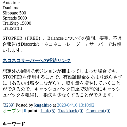
Auto true
Daul true
Slippage 500
Spreads 5000
TrailStep 15000
TrailStart 1
STOPPER（FREE）、Balancerについての質問、要望、不具
合報告はDiscordの「ネコネコトレーダー」サーバーでお願
いします。
ネコネコサーバーへの招待リンク
想定外の展開でポジションが捕まってしまった場合でも、
STOPPERを使用することで、有効証拠金をあまり減らさず
に（あるいは増やしながら）、取引量を増やしていくこと
ができるので、キャッシュバック口座で効率的にキャッシ
ュバックを獲得し、損失を少なくすることができます。
[
3239
] Posted by
kagahiro
at
2023/04/16 13:10:02
0
オープン
|
point
|
Link (5)
|
Trackback (0)
|
Comment (0)
キーワード