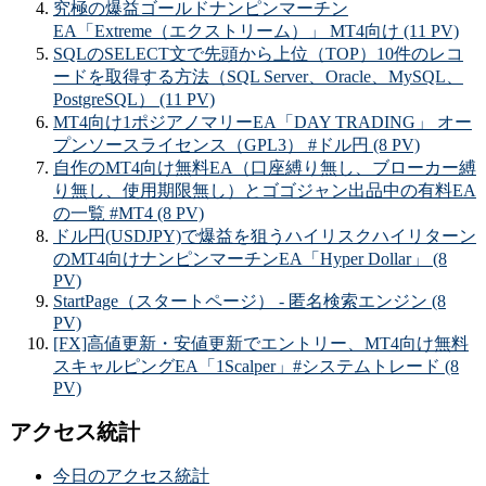
究極の爆益ゴールドナンピンマーチン
EA「Extreme（エクストリーム）」 MT4向け (11 PV)
SQLのSELECT文で先頭から上位（TOP）10件のレコ
ードを取得する方法（SQL Server、Oracle、MySQL、
PostgreSQL） (11 PV)
MT4向け1ポジアノマリーEA「DAY TRADING」 オー
プンソースライセンス（GPL3） #ドル円 (8 PV)
自作のMT4向け無料EA（口座縛り無し、ブローカー縛
り無し、使用期限無し）とゴゴジャン出品中の有料EA
の一覧 #MT4 (8 PV)
ドル円(USDJPY)で爆益を狙うハイリスクハイリターン
のMT4向けナンピンマーチンEA「Hyper Dollar」 (8
PV)
StartPage（スタートページ） - 匿名検索エンジン (8
PV)
[FX]高値更新・安値更新でエントリー、MT4向け無料
スキャルピングEA「1Scalper」#システムトレード (8
PV)
アクセス統計
今日のアクセス統計