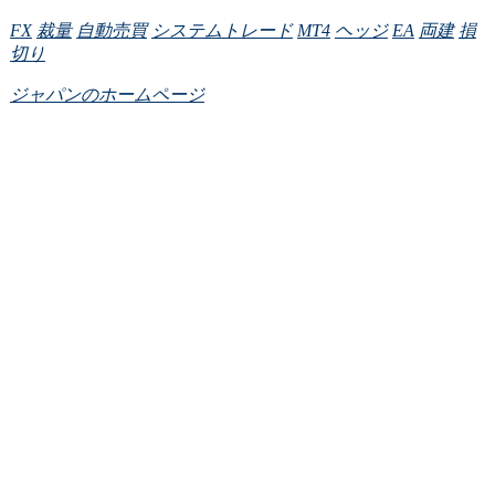
FX
裁量
自動売買
システムトレード
MT4
ヘッジ
EA
両建
損
切り
ジャパンのホームページ