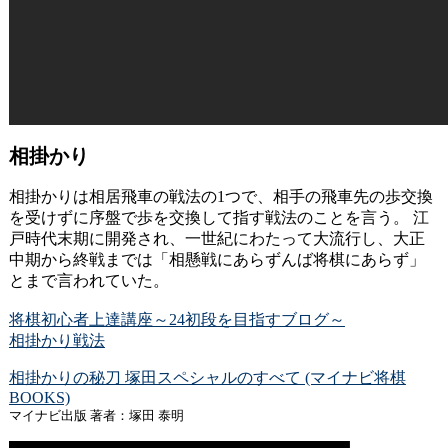
相掛かり
相掛かりは相居飛車の戦法の1つで、相手の飛車先の歩交換
を受けずに序盤で歩を交換して指す戦法のことを言う。 江
戸時代末期に開発され、一世紀にわたって大流行し、大正
中期から終戦までは「相懸戦にあらずんば将棋にあらず」
とまで言われていた。
将棋初心者上達講座～24初段を目指すブログ～
相掛かり戦法
相掛かりの秘刀 塚田スペシャルのすべて (マイナビ将棋
BOOKS)
マイナビ出版 著者：塚田 泰明