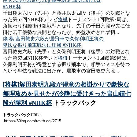
翔太六段が攻めきれず藤井聡太四段に敗れる
#NHK杯
千田翔太六段（先手）と藤井聡太四段（後手）の対戦とな
った第67回NHK杯テレビ
将棋
トーナメント1回戦第7局は、
角換わり相腰掛け銀戦型となり、先手の千田六段が先に仕
掛け若干優勢な展開となったが、終盤攻めきれず切...
[将棋]宮田敦史六段が居飛車で久保利明王将の
卑怯な振り飛車戦法に圧勝 #NHK杯
宮田敦史六段（先手）と久保利明王将（後手）の対戦とな
った第67回NHK杯テレビ
将棋
トーナメント1回戦第9局は、
久保利明王将が得意とする振り飛車で、相手のミスを待つ
という卑怯な戦法に出たが、居飛車の宮田敦史六段...
[将棋]塚田泰明九段が得意の相掛かりで豪快な
無理攻めを見せたが冷静に受けきった畠山鎮七
段が勝利 #NHK杯
トラックバック
トラックバックURL :