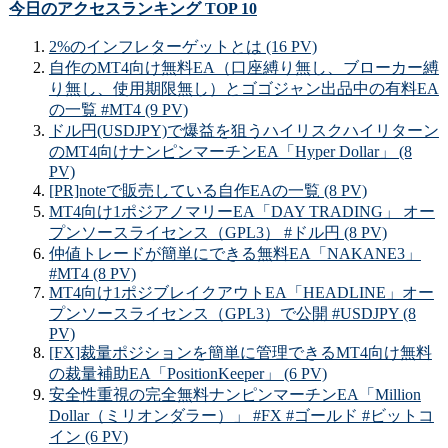
今日のアクセスランキング TOP 10
2%のインフレターゲットとは (16 PV)
自作のMT4向け無料EA（口座縛り無し、ブローカー縛
り無し、使用期限無し）とゴゴジャン出品中の有料EA
の一覧 #MT4 (9 PV)
ドル円(USDJPY)で爆益を狙うハイリスクハイリターン
のMT4向けナンピンマーチンEA「Hyper Dollar」 (8
PV)
[PR]noteで販売している自作EAの一覧 (8 PV)
MT4向け1ポジアノマリーEA「DAY TRADING」 オー
プンソースライセンス（GPL3） #ドル円 (8 PV)
仲値トレードが簡単にできる無料EA「NAKANE3」
#MT4 (8 PV)
MT4向け1ポジブレイクアウトEA「HEADLINE」オー
プンソースライセンス（GPL3）で公開 #USDJPY (8
PV)
[FX]裁量ポジションを簡単に管理できるMT4向け無料
の裁量補助EA「PositionKeeper」 (6 PV)
安全性重視の完全無料ナンピンマーチンEA「Million
Dollar（ミリオンダラー）」 #FX #ゴールド #ビットコ
イン (6 PV)