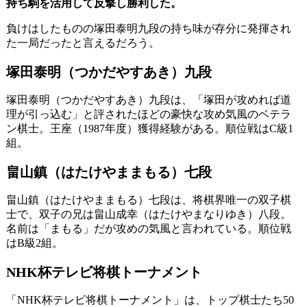
持ち駒を活用して反撃し勝利した。
負けはしたものの塚田泰明九段の持ち味が存分に発揮され
た一局だったと言えるだろう。
塚田泰明（つかだやすあき）九段
塚田泰明（つかだやすあき）九段は、「塚田が攻めれば道
理が引っ込む」と評されたほどの豪快な攻め気風のベテラ
ン棋士。王座（1987年度）獲得経験がある。順位戦はC級1
組。
畠山鎮（はたけやままもる）七段
畠山鎮（はたけやままもる）七段は、将棋界唯一の双子棋
士で、双子の兄は畠山成幸（はたけやまなりゆき）八段。
名前は「まもる」だが攻めの気風と言われている。順位戦
はB級2組。
NHK杯テレビ将棋トーナメント
「NHK杯テレビ将棋トーナメント」は、トップ棋士たち50