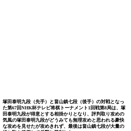
塚田泰明九段（先手）と畠山鎮七段（後手）の対戦となっ
た第67回NHK杯テレビ将棋トーナメント1回戦第8局は、塚
田泰明九段が得意とする相掛かりとなり、評判取り攻めの
気風の塚田泰明九段がどうみても無理攻めと思われる豪快
な攻めを見せたが攻めきれず、最後は畠山鎮七段が大量の