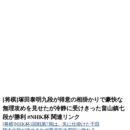
[将棋]塚田泰明九段が得意の相掛かりで豪快な
無理攻めを見せたが冷静に受けきった畠山鎮七
段が勝利 #NHK杯 関連リンク
[将棋]NHK杯1回戦第7局は、先に仕掛けた千田