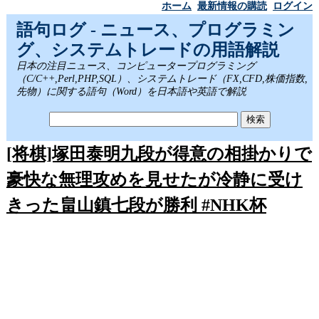
ホーム
最新情報の購読
ログイン
語句ログ - ニュース、プログラミン
グ、システムトレードの用語解説
日本の注目ニュース、コンピュータープログラミング
（C/C++,Perl,PHP,SQL）、システムトレード（FX,CFD,株価指数,
先物）に関する語句（Word）を日本語や英語で解説
[将棋]塚田泰明九段が得意の相掛かりで
豪快な無理攻めを見せたが冷静に受け
きった畠山鎮七段が勝利 #NHK杯