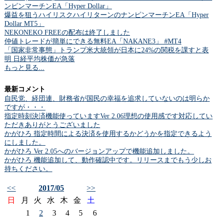
ンピンマーチンEA「Hyper Dollar」
爆益を狙うハイリスクハイリターンのナンピンマーチンEA「Hyper
Dollar MT5」
NEKONEKO FREEの配布は終了しました
仲値トレードが簡単にできる無料EA「NAKANE3」 #MT4
「国家非常事態」トランプ米大統領が日本に24%の関税を課すと表
明 日経平均株価が急落
もっと見る...
最新コメント
自民党、経団連、財務省が国民の幸福を追求していないのは明らか
ですが・・・
指定時刻決済機能使っていますVer 2.06理想の使用感です対応してい
ただきありがとうございました
かがひろ 指定時間による決済を使用するかどうかを指定できるよう
にしました。
かがひろ Ver 2.05へのバージョンアップで機能追加しました。
かがひろ 機能追加して、動作確認中です。リリースまでもう少しお
持ちください。
<<
2017/05
>>
日
月
火
水
木
金
土
1
2
3
4
5
6