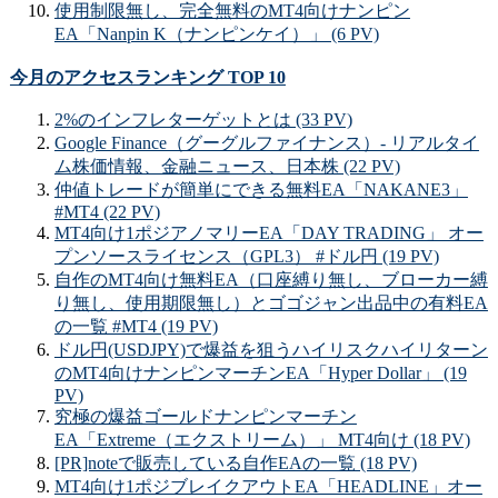
使用制限無し、完全無料のMT4向けナンピン
EA「Nanpin K（ナンピンケイ）」 (6 PV)
今月のアクセスランキング TOP 10
2%のインフレターゲットとは (33 PV)
Google Finance（グーグルファイナンス）- リアルタイ
ム株価情報、金融ニュース、日本株 (22 PV)
仲値トレードが簡単にできる無料EA「NAKANE3」
#MT4 (22 PV)
MT4向け1ポジアノマリーEA「DAY TRADING」 オー
プンソースライセンス（GPL3） #ドル円 (19 PV)
自作のMT4向け無料EA（口座縛り無し、ブローカー縛
り無し、使用期限無し）とゴゴジャン出品中の有料EA
の一覧 #MT4 (19 PV)
ドル円(USDJPY)で爆益を狙うハイリスクハイリターン
のMT4向けナンピンマーチンEA「Hyper Dollar」 (19
PV)
究極の爆益ゴールドナンピンマーチン
EA「Extreme（エクストリーム）」 MT4向け (18 PV)
[PR]noteで販売している自作EAの一覧 (18 PV)
MT4向け1ポジブレイクアウトEA「HEADLINE」オー