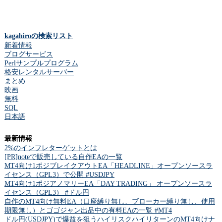
kagahiroの検索リスト
新着情報
ブログサービス
Perlサンプルプログラム
格安レンタルサーバー
まとめ
映画
無料
SQL
日本語
最新情報
2%のインフレターゲットとは
[PR]noteで販売している自作EAの一覧
MT4向け1ポジブレイクアウトEA「HEADLINE」オープンソースラ
イセンス（GPL3）で公開 #USDJPY
MT4向け1ポジアノマリーEA「DAY TRADING」 オープンソースラ
イセンス（GPL3） #ドル円
自作のMT4向け無料EA（口座縛り無し、ブローカー縛り無し、使用
期限無し）とゴゴジャン出品中の有料EAの一覧 #MT4
ドル円(USDJPY)で爆益を狙うハイリスクハイリターンのMT4向けナ