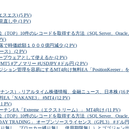
ルエスエス) (5 PV)
直し中 (3 PV)
OP）10件のレコードを取得する方法（SQL Server、Oracle、MySQ
V)
時価総額１０００億円減少 (2 PV)
） (2 PV)
プウェアとして使えるか (2 PV)
MT5 #アノマリー #USDJPY #ドル円 (2 PV)
ン管理を容易にするMT4向け無料EA「PositionKeeper」をバージョ
ルファイナンス）- リアルタイム株価情報、金融ニュース、日本株 (16 P
NAKANE3」 #MT4 (12 PV)
 PV)
EA「Extreme（エクストリーム）」 MT4向け (11 PV)
OP）10件のレコードを取得する方法（SQL Server、Oracle、MySQ
Y TRADING」 オープンソースライセンス（GPL3） #ドル円 (8
り無し、ブローカー縛り無し、使用期限無し）とゴゴジャン出品中の有