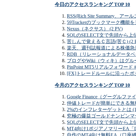
今日のアクセスランキング TOP 10
RSS(Rich Site Summary、アー
59Trackerのブックマーク機能を見
Nexus（ネクサス） (2 PV)
SQLのSELECT文で先頭から上位（T
苦しんで覚えるＣ言語(苦Ｃ) (2 P
楽天、週刊誌報道による株価急落で
RDB（リレーショナルデータベース
ブログやWiki（ウィキ）はグルー
PinPoint MT5リアルフォワード #
[FX]トレードルールに沿ったポジショ
今月のアクセスランキング TOP 10
Google Finance（グーグ
仲値トレードが簡単にできる無料EA「
2%のインフレターゲットとは (11
究極の爆益ゴールドナンピンマーチン
SQLのSELECT文で先頭から上位（T
MT4向け1ポジアノマリーEA「DA
自作のMT4向け無料EA（口座縛