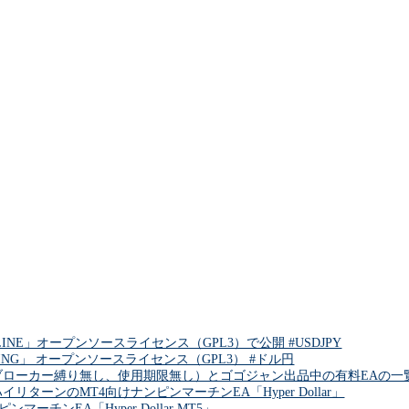
INE」オープンソースライセンス（GPL3）で公開 #USDJPY
DING」 オープンソースライセンス（GPL3） #ドル円
ブローカー縛り無し、使用期限無し）とゴゴジャン出品中の有料EAの一覧 
リターンのMT4向けナンピンマーチンEA「Hyper Dollar」
チンEA「Hyper Dollar MT5」