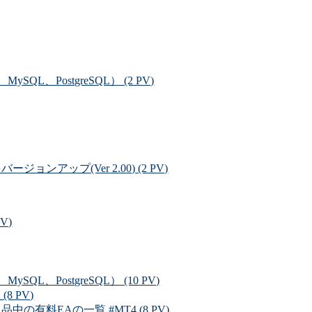
L、PostgreSQL） (2 PV)
ンアップ(Ver 2.00) (2 PV)
V)
L、PostgreSQL） (10 PV)
 PV)
料EAの一覧 #MT4 (8 PV)