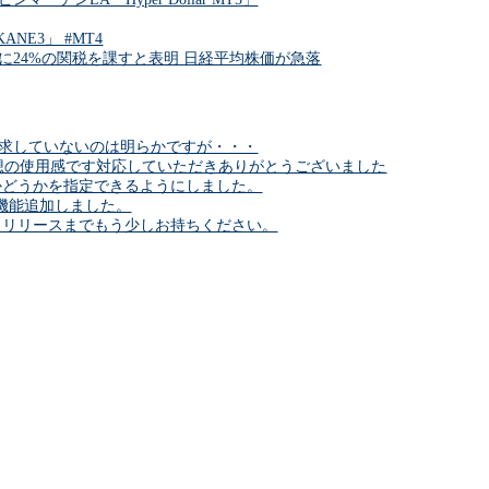
NE3」 #MT4
に24%の関税を課すと表明 日経平均株価が急落
求していないのは明らかですが・・・
6理想の使用感です対応していただきありがとうございました
かどうかを指定できるようにしました。
プで機能追加しました。
。リリースまでもう少しお持ちください。