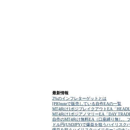
最新情報
2%のインフレターゲットとは
[PR]noteで販売している自作EAの一覧
MT4向け1ポジブレイクアウトEA「HEADL
MT4向け1ポジアノマリーEA「DAY TRA
自作のMT4向け無料EA（口座縛り無し、
ドル円(USDJPY)で爆益を狙うハイリスクハイ
爆益を狙うハイリスクハイリターンのナンピンマー