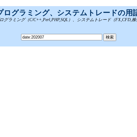
、プログラミング、システムトレードの用
ング（C/C++,Perl,PHP,SQL）、システムトレード（FX,CFD