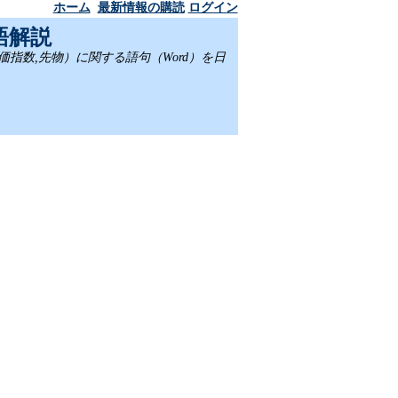
ホーム
最新情報の購読
ログイン
語解説
,株価指数,先物）に関する語句（Word）を日