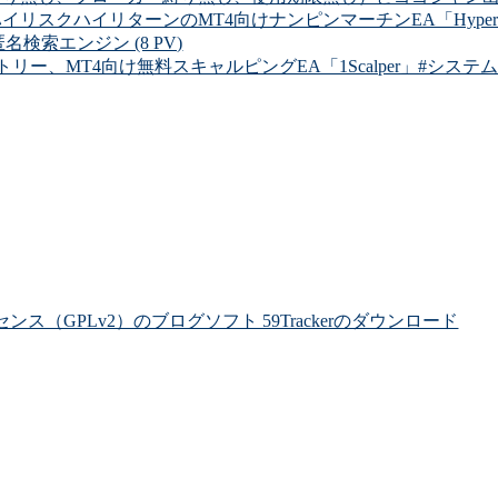
イリスクハイリターンのMT4向けナンピンマーチンEA「Hyper Dolla
 匿名検索エンジン (8 PV)
リー、MT4向け無料スキャルピングEA「1Scalper」#システムトレ
ライセンス（GPLv2）のブログソフト 59Trackerのダウンロード