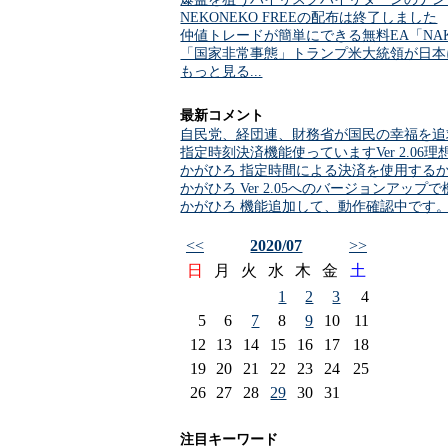
NEKONEKO FREEの配布は終了しました
仲値トレードが簡単にできる無料EA「NAKA
「国家非常事態」トランプ米大統領が日本
もっと見る...
最新コメント
自民党、経団連、財務省が国民の幸福を追
指定時刻決済機能使っていますVer 2.0
かがひろ 指定時間による決済を使用する
かがひろ Ver 2.05へのバージョンアッ
かがひろ 機能追加して、動作確認中です
<<
2020/07
>>
日
月
火
水
木
金
土
1
2
3
4
5
6
7
8
9
10
11
12
13
14
15
16
17
18
19
20
21
22
23
24
25
26
27
28
29
30
31
注目キーワード