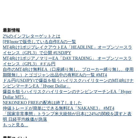
最新情報
2%のインフレターゲットとは
[PR]noteで販売している自作EAの一覧
MT4向け1ポジブレイクアウトEA「HEADLINE」オープンソースラ
イセンス（GPL3）で公開 #USDJPY
MT4向け1ポジアノマリーEA「DAY TRADING」 オープンソースラ
イセンス（GPL3） #ドル円
自作のMT4向け無料EA（口座縛り無し、ブローカー縛り無し、使用
期限無し）とゴゴジャン出品中の有料EAの一覧 #MT4
ドル円(USDJPY)で爆益を狙うハイリスクハイリターンのMT4向けナ
ンピンマーチンEA「Hyper Dollar」
爆益を狙うハイリスクハイリターンのナンピンマーチンEA「Hyper
Dollar MT5」
NEKONEKO FREEの配布は終了しました
仲値トレードが簡単にできる無料EA「NAKANE3」 #MT4
「国家非常事態」トランプ米大統領が日本に24%の関税を課すと表
明 日経平均株価が急落
もっと見る...