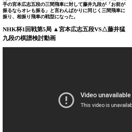
手の宮本広志五段の三間飛車に対して藤井九段が「お前が
振るならオレも振る」と言わんばかりに同じく三間飛車に
振り、相振り飛車の戦型になった。
NHK杯1回戦第5局 ▲宮本広志五段VS△藤井猛
九段の棋譜検討動画