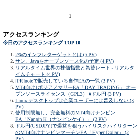
1
アクセスランキング
今日のアクセスランキング TOP 10
2%のインフレターゲットとは (5 PV)
サン、Javaをオープンソース化の予定 (4 PV)
リアルタイム世界の株価指数と為替レート - リアルタ
イムチャート (4 PV)
[PR]noteで販売している自作EAの一覧 (3 PV)
MT4向け1ポジアノマリーEA「DAY TRADING」 オー
プンソースライセンス（GPL3） #ドル円 (3 PV)
Linux デスクトップは企業ユーザーには普及しない (3
PV)
使用制限無し、完全無料のMT4向けナンピン
EA「Nanpin K（ナンピンケイ）」 (2 PV)
ドル円(USDJPY)で爆益を狙うハイリスクハイリターン
のMT4向けナンピンマーチンEA「Hyper Dollar」 (2
PV)