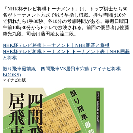
「NHK杯テレビ将棋トーナメント」は、トップ棋士たち50
名がトーナメント方式で戦う早指し棋戦。持ち時間は10分
で切れたら1手30秒、各10分の考慮時間がある。毎週日曜日
午前10時30分からEテレで放映される。前回の優勝者は佐藤
康光九段。司会は藤田綾女流二段。
NHK杯テレビ将棋トーナメント｜NHK囲碁と将棋
NHK杯テレビ将棋トーナメント トーナメント表｜NHK囲碁
と将棋
振り飛車最前線 四間飛車VS居飛車穴熊 (マイナビ将棋
BOOKS)
マイナビ出版