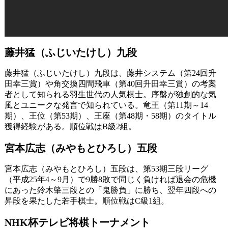
藤井猛（ふじいたけし）九段
藤井猛（ふじいたけし）九段は、藤井システム（第24回升
田幸三賞）や角交換四間飛車（第40回升田幸三賞）の考案
者として知られる羽生世代の人気棋士。序盤が独創的な気
風とユニークな発言で知られている。竜王（第11期～14
期）、王位（第53期）、王座（第48期・58期）のタイトル
獲得経験がある。順位戦はB級2組。
宮本広志（みやもとひろし）五段
宮本広志（みやもとひろし）五段は、第53期三段リーグ
（平成25年4～9月）で9勝8敗で同じく負ければ退会の危機
にあった鈴木肇三段との「鬼勝負」に勝ち、翌年四段への
昇段を果たした若手棋士。順位戦はC級1組。
NHK杯テレビ将棋トーナメント