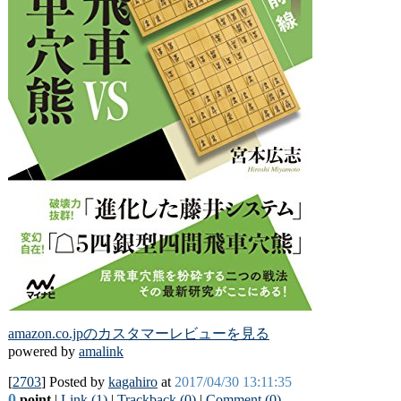
amazon.co.jpのカスタマーレビューを見る
powered by
amalink
[
2703
] Posted by
kagahiro
at
2017/04/30 13:11:35
0
point
|
Link (1)
|
Trackback (0)
|
Comment (0)