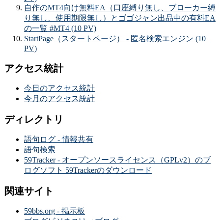
自作のMT4向け無料EA（口座縛り無し、ブローカー縛
り無し、使用期限無し）とゴゴジャン出品中の有料EA
の一覧 #MT4 (10 PV)
StartPage（スタートページ） - 匿名検索エンジン (10
PV)
アクセス統計
今日のアクセス統計
今月のアクセス統計
ディレクトリ
語句ログ - 情報共有
語句検索
59Tracker - オープンソースライセンス（GPLv2）のブ
ログソフト 59Trackerのダウンロード
関連サイト
59bbs.org - 掲示板