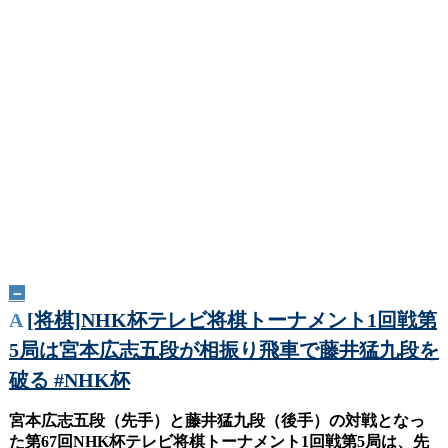
－
A
[将棋]NHK杯テレビ将棋トーナメント1回戦第
5局は宮本広志五段が相振り飛車で藤井猛九段を
破る #NHK杯
宮本広志五段（先手）と藤井猛九段（後手）の対戦となっ
た第67回NHK杯テレビ将棋トーナメント1回戦第5局は、先