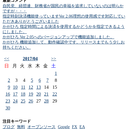
最新コメント
自民党、経団連、財務省が国民の幸福を追求していないのは明らか
ですが・・・
指定時刻決済機能使っていますVer 2.06理想の使用感です対応してい
ただきありがとうございました
かがひろ 指定時間による決済を使用するかどうかを指定できるよう
にしました。
かがひろ Ver 2.05へのバージョンアップで機能追加しました。
かがひろ 機能追加して、動作確認中です。リリースまでもう少しお
持ちください。
<<
2017/04
>>
日
月
火
水
木
金
土
1
2
3
4
5
6
7
8
9
10
11
12
13
14
15
16
17
18
19
20
21
22
23
24
25
26
27
28
29
30
注目キーワード
ブログ
無料
オープンソース
Google
FX
EA