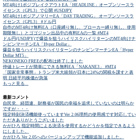
MT4向け1ポジブレイクアウトEA「HEADLINE」オープンソースラ
イセンス（GPL3）で公開 #USDJPY
MT4向け1ポジアノマリーEA「DAY TRADING」 オープンソースラ
イセンス（GPL3） #ドル円
自作のMT4向け無料EA（口座縛り無し、ブローカー縛り無し、使用
期限無し）とゴゴジャン出品中の有料EAの一覧 #MT4
ドル円(USDJPY)で爆益を狙うハイリスクハイリターンのMT4向けナ
ンピンマーチンEA「Hyper Dollar」
爆益を狙うハイリスクハイリターンのナンピンマーチンEA「Hyper
Dollar MT5」
NEKONEKO FREEの配布は終了しました
仲値トレードが簡単にできる無料EA「NAKANE3」 #MT4
「国家非常事態」トランプ米大統領が日本に24%の関税を課すと表
明 日経平均株価が急落
もっと見る...
最新コメント
自民党、経団連、財務省が国民の幸福を追求していないのは明らか
ですが・・・
指定時刻決済機能使っていますVer 2.06理想の使用感です対応してい
ただきありがとうございました
かがひろ 指定時間による決済を使用するかどうかを指定できるよう
にしました。
かがひろ Ver 2.05へのバージョンアップで機能追加しました。