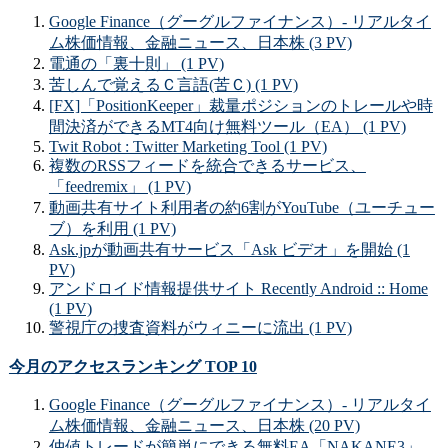
Google Finance（グーグルファイナンス）- リアルタイ
ム株価情報、金融ニュース、日本株 (3 PV)
電通の「裏十則」 (1 PV)
苦しんで覚えるＣ言語(苦Ｃ) (1 PV)
[FX]「PositionKeeper」裁量ポジションのトレールや時
間決済ができるMT4向け無料ツール（EA） (1 PV)
Twit Robot : Twitter Marketing Tool (1 PV)
複数のRSSフィードを統合できるサービス、
「feedremix」 (1 PV)
動画共有サイト利用者の約6割がYouTube（ユーチュー
ブ）を利用 (1 PV)
Ask.jpが動画共有サービス「Ask ビデオ」を開始 (1
PV)
アンドロイド情報提供サイト Recently Android :: Home
(1 PV)
警視庁の捜査資料がウィニーに流出 (1 PV)
今月のアクセスランキング TOP 10
Google Finance（グーグルファイナンス）- リアルタイ
ム株価情報、金融ニュース、日本株 (20 PV)
仲値トレードが簡単にできる無料EA「NAKANE3」