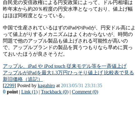
自民党の安倍政権による円安政策によって、ドル円相場は
昨年末から約20％程度の円安水準となっており、値上げ幅
はほぼ同程度となっている。
中国で生産されているはずのiPadやiPodが、円安ドル高によ
って値上がりするメカニズムはよくわからないが、時間の
問題で他のアップル製品も値上げされる可能性が高いの
で、アップルブランドの製品を買うつもりなら早めに買っ
ておいたほうが良さそうだ。
アップル、iPad や iPod touch 従来モデル等を一斉値上げ
アップルがiPadを最大1.3万円ひっそり値上げ 比較表で見る
新旧価格（追記）
[
2299
] Posted by
kagahiro
at
2013/05/31 23:31:35
0
point
|
Link (1)
|
Trackback (0)
|
Comment (0)