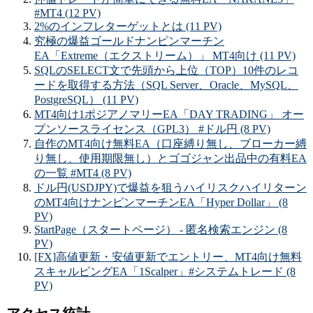
#MT4 (12 PV)
2%のインフレターゲットとは (11 PV)
究極の爆益ゴールドナンピンマーチン
EA「Extreme（エクストリーム）」 MT4向け (11 PV)
SQLのSELECT文で先頭から上位（TOP）10件のレコ
ードを取得する方法（SQL Server、Oracle、MySQL、
PostgreSQL） (11 PV)
MT4向け1ポジアノマリーEA「DAY TRADING」 オー
プンソースライセンス（GPL3） #ドル円 (8 PV)
自作のMT4向け無料EA（口座縛り無し、ブローカー縛
り無し、使用期限無し）とゴゴジャン出品中の有料EA
の一覧 #MT4 (8 PV)
ドル円(USDJPY)で爆益を狙うハイリスクハイリターン
のMT4向けナンピンマーチンEA「Hyper Dollar」 (8
PV)
StartPage（スタートページ） - 匿名検索エンジン (8
PV)
[FX]高値更新・安値更新でエントリー、MT4向け無料
スキャルピングEA「1Scalper」#システムトレード (8
PV)