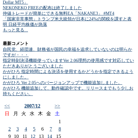
Dollar MT5」
NEKONEKO FREEの配布は終了しました
仲値トレードが簡単にできる無料EA「NAKANE3」 #MT4
「国家非常事態」トランプ米大統領が日本に24%の関税を課すと表
明 日経平均株価が急落
もっと見る...
最新コメント
自民党、経団連、財務省が国民の幸福を追求していないのは明らか
ですが・・・
指定時刻決済機能使っていますVer 2.06理想の使用感です対応してい
ただきありがとうございました
かがひろ 指定時間による決済を使用するかどうかを指定できるよう
にしました。
かがひろ Ver 2.05へのバージョンアップで機能追加しました。
かがひろ 機能追加して、動作確認中です。リリースまでもう少しお
持ちください。
<<
2007/12
>>
日
月
火
水
木
金
土
1
2
3
4
5
6
7
8
9
10
11
12
13
14
15