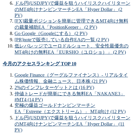
ドル円(USDJPY)で爆益を狙うハイリスクハイリターン
のMT4向けナンピンマーチンEA「Hyper Dollar」 (2
PV)
[FX]裁量ポジションを簡単に管理できるMT4向け無料
の裁量補助EA「PositionKeeper」 (2 PV)
Go Google（Googleにする） (2 PV)
[PR]noteで販売している自作EAの一覧 (2 PV)
低レバレッジでユーロドルショート、安全性最優先の
MT4向けの無料EA「EURSHO（ユロショ）」 (2 PV)
今月のアクセスランキング TOP 10
Google Finance（グーグルファイナンス）- リアルタイ
ム株価情報、金融ニュース、日本株 (21 PV)
2%のインフレターゲットとは (16 PV)
仲値トレードが簡単にできる無料EA「NAKANE3」
#MT4 (14 PV)
究極の爆益ゴールドナンピンマーチン
EA「Extreme（エクストリーム）」 MT4向け (12 PV)
ドル円(USDJPY)で爆益を狙うハイリスクハイリターン
のMT4向けナンピンマーチンEA「Hyper Dollar」 (11
PV)