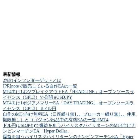
最新情報
2%のインフレターゲットとは
[PR]noteで販売している自作EAの一覧
MT4向け1ポジブレイクアウトEA「HEADLINE」オープンソースラ
イセンス（GPL3）で公開 #USDJPY
MT4向け1ポジアノマリーEA「DAY TRADING」 オープンソースラ
イセンス（GPL3） #ドル円
自作のMT4向け無料EA（口座縛り無し、ブローカー縛り無し、使用
期限無し）とゴゴジャン出品中の有料EAの一覧 #MT4
ドル円(USDJPY)で爆益を狙うハイリスクハイリターンのMT4向けナ
ンピンマーチンEA「Hyper Dollar」
爆益を狙うハイリスクハイリターンのナンピンマーチンEA「Hyper