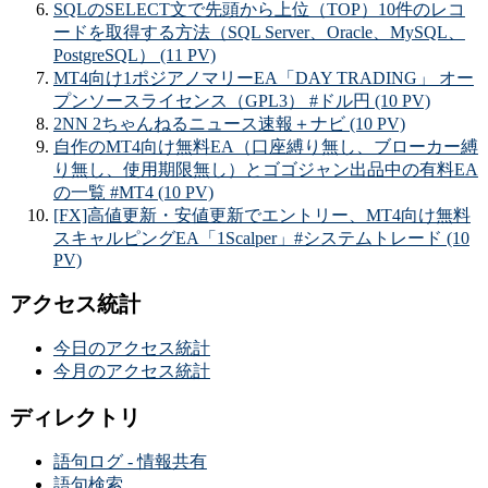
SQLのSELECT文で先頭から上位（TOP）10件のレコ
ードを取得する方法（SQL Server、Oracle、MySQL、
PostgreSQL） (11 PV)
MT4向け1ポジアノマリーEA「DAY TRADING」 オー
プンソースライセンス（GPL3） #ドル円 (10 PV)
2NN 2ちゃんねるニュース速報＋ナビ (10 PV)
自作のMT4向け無料EA（口座縛り無し、ブローカー縛
り無し、使用期限無し）とゴゴジャン出品中の有料EA
の一覧 #MT4 (10 PV)
[FX]高値更新・安値更新でエントリー、MT4向け無料
スキャルピングEA「1Scalper」#システムトレード (10
PV)
アクセス統計
今日のアクセス統計
今月のアクセス統計
ディレクトリ
語句ログ - 情報共有
語句検索