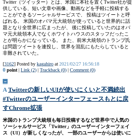
Twitter（ツイッター）とは、米国に本社を置くTwitter社が提
供している、短い文章や画像、動画などを手軽に投稿する
ことができるソーシャルサービスで、 投稿はツイートと呼
ばれる。 米国のオバマ元大統領が使っていると世界的に話
題となり全世界に広まったが、 後に投稿していたのはオバ
マ元大統領本人でなくホワイトハウスのスタッフだったこ
とが明らかになっている。 また、前米大統領のトランプ氏
は問題ツイートを連投し、世界を混乱にもたらしていると
非難されていた。
[
3162
] Posted by
kagahiro
at
2021/02/27 16:56:18
0
point
|
Link (2)
|
Trackback (0)
|
Comment (0)
－
A
Twitterの新しいUIが使いにくいと不満続出
#Twitterのユーザーインターフェースもとに戻
すChrome拡張
米国のトランプ大統領も毎日投稿するなど世界中で人気の
ソーシャルサービス「Twitter」のユーザーインターフェイ
ス（UI）が新しくなったが、 一部のユーザーからは使いに