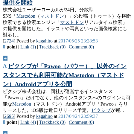
提供を開始
株式会社ユーザーローカルが24日、分散型
SNS「
Mastodon
（
マストドン
）」の投稿（トゥート）を横断
検索できる検索エンジン「
マストドン
リアルタイム検索」
の提供を開始した。イラストや写真といった画像検索にも
対応し...
[
2724
] Posted by
kagahiro
at
2017/05/25 23:28:53
0
point
|
Link (1)
|
Trackback (0)
|
Comment (0)
＋
A
ピクシブが「Pawoo（パウー）」以外のイン
スタンスでも利用可能なMastodon（マストド
ン）Androidアプリを公開
ピクシブ株式会社は、同社が運営するインスタンス
「Pawoo」だけでなく、他のインスタンスへのログインも可
能な
Mastodon
（マストドン） Androidアプリ「Pawoo」をリ
リースした。iOS版は近日リリース予定。
ピクシブ
が運...
[
2695
] Posted by
kagahiro
at
2017/04/24 23:59:37
0
point
|
Link (4)
|
Trackback (0)
|
Comment (0)
＋