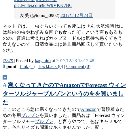
pic.twitter.com/9dW9VKK7BC
— 友美 (@tomo_i0902)
2017年12月23日
ネットでは、「虫ぐらいくっても死にはせん 大航海時代に
は船内の虫やねずみＧ何でも食ったぞ」という声もあるも
のの、普通に考えればカップヌードルは気持ち悪くてもう
食えないので、日清食品には是非商品回収して貰いたいも
のだ。
[
2879
] Posted by
kagahiro
at
2017/12/28 18:12:48
0
point
|
Link (1)
|
Trackback (0)
|
Comment (0)
＋
A
寒くなってきたのでAmazonでForecast ウィン
ターソルジャーブルゾンというのをを買いまし
た
ここのところ急に寒くなってきたので
Amazon
で普段着るた
めの冬用
ブルゾン
を買いました。商品名は「Forecast ウィン
ターソルジャー
ブルゾン
」と言うやつで、色はキャメルで
す。色もサイズも問題はありませんでした。配...