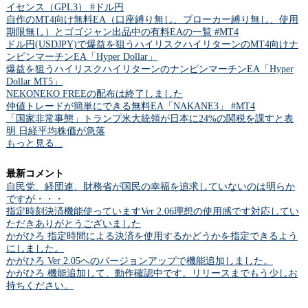
イセンス（GPL3） #ドル円
自作のMT4向け無料EA（口座縛り無し、ブローカー縛り無し、使用
期限無し）とゴゴジャン出品中の有料EAの一覧 #MT4
ドル円(USDJPY)で爆益を狙うハイリスクハイリターンのMT4向けナ
ンピンマーチンEA「Hyper Dollar」
爆益を狙うハイリスクハイリターンのナンピンマーチンEA「Hyper
Dollar MT5」
NEKONEKO FREEの配布は終了しました
仲値トレードが簡単にできる無料EA「NAKANE3」 #MT4
「国家非常事態」トランプ米大統領が日本に24%の関税を課すと表
明 日経平均株価が急落
もっと見る...
最新コメント
自民党、経団連、財務省が国民の幸福を追求していないのは明らか
ですが・・・
指定時刻決済機能使っていますVer 2.06理想の使用感です対応してい
ただきありがとうございました
かがひろ 指定時間による決済を使用するかどうかを指定できるよう
にしました。
かがひろ Ver 2.05へのバージョンアップで機能追加しました。
かがひろ 機能追加して、動作確認中です。リリースまでもう少しお
持ちください。