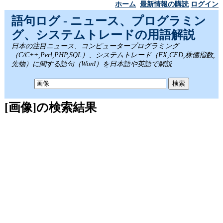
ホーム
最新情報の購読
ログイン
語句ログ - ニュース、プログラミン
グ、システムトレードの用語解説
日本の注目ニュース、コンピュータープログラミング
（C/C++,Perl,PHP,SQL）、システムトレード（FX,CFD,株価指数,
先物）に関する語句（Word）を日本語や英語で解説
[画像]の検索結果