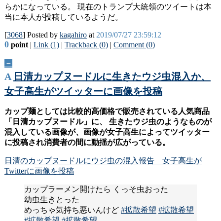
らかになっている。 現在のトランプ大統領のツイートは本
当に本人が投稿しているようだ。
[
3068
] Posted by
kagahiro
at
2019/07/27 23:59:12
0
point
|
Link (1)
|
Trackback (0)
|
Comment (0)
－
A
日清カップヌードルに生きたウジ虫混入か、
女子高生がツイッターに画像を投稿
カップ麺としては比較的高価格で販売されている人気商品
「日清カップヌードル」に、 生きたウジ虫のようなものが
混入している画像が、画像が女子高生によってツイッター
に投稿され消費者の間に動揺が広がっている。
日清のカップヌードルにウジ虫の混入報告 女子高生が
Twitterに画像を投稿
カップラーメン開けたら くっそ虫おった
幼虫生きとった
めっちゃ気持ち悪いんけど
#拡散希望
#拡散希望
#拡散希望
#拡散希望