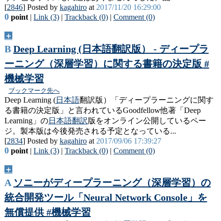
[
2846
] Posted by
kagahiro
at
2017/11/20 16:29:00
0
point
|
Link (3)
|
Trackback (0)
|
Comment (0)
＋
B
Deep Learning (日本語翻訳版） - ディープラ
ーニング（深層学習）に関する書籍の決定版 #
機械学習
ブックマーク先へ
Deep Learning (
日本語
翻訳版）「ディープラーニングに関す
る書籍の決定版」と言われているGoodfellow他著「Deep
Learning」の
日本語
翻訳
版をオンライン公開しているペー
ジ。製本版は今後発売される予定となっている...
[
2834
] Posted by
kagahiro
at
2017/09/06 17:39:27
0
point
|
Link (3)
|
Trackback (0)
|
Comment (0)
＋
A
ソニーがディープラーニング（深層学習）の
統合開発ツール「Neural Network Console」を
無償提供 #機械学習