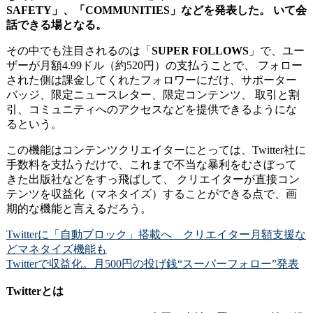
SAFETY」、「COMMUNITIES」などを発表した。 いて会
話できる場となる。
その中でも注目されるのは「
SUPER FOLLOWS
」で、ユー
ザーが月額4.99ドル（約520円）の支払うことで、 フォロー
された側は課金してくれたフォロワーにだけ、サポーター
バッジ、限定ニュースレター、限定コンテンツ、 取引と割
引、コミュニティへのアクセスなどを提供できるようにな
るという。
この機能はコンテンツクリエイターにとっては、Twitter社に
手数料を支払うだけで、これまで不当な暴利をむさぼって
きた出版社などをすっ飛ばして、 クリエイターが直接コン
テンツを収益化（マネタイズ）することができる点で、画
期的な機能と言えるだろう。
Twitterに「自動ブロック」搭載へ クリエイター月額支援な
どマネタイズ機能も
Twitterで収益化。月500円の投げ銭“スーパーフォロー”発表
Twitterとは