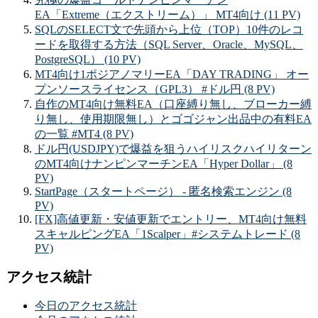
EA「Extreme（エクストリーム）」 MT4向け (11 PV)
SQLのSELECT文で先頭から上位（TOP）10件のレコ
ードを取得する方法（SQL Server、Oracle、MySQL、
PostgreSQL） (10 PV)
MT4向け1ポジアノマリーEA「DAY TRADING」 オー
プンソースライセンス（GPL3） #ドル円 (8 PV)
自作のMT4向け無料EA（口座縛り無し、ブローカー縛
り無し、使用期限無し）とゴゴジャン出品中の有料EA
の一覧 #MT4 (8 PV)
ドル円(USDJPY)で爆益を狙うハイリスクハイリターン
のMT4向けナンピンマーチンEA「Hyper Dollar」 (8
PV)
StartPage（スタートページ） - 匿名検索エンジン (8
PV)
[FX]高値更新・安値更新でエントリー、MT4向け無料
スキャルピングEA「1Scalper」#システムトレード (8
PV)
アクセス統計
今日のアクセス統計