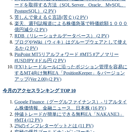
ードを取得する方法（SQL Server、Oracle、MySQL、
PostgreSQL） (2 PV)
苦しんで覚えるＣ言語(苦Ｃ) (2 PV)
楽天、週刊誌報道による株価急落で時価総額１０００
億円減少 (2 PV)
RDB（リレーショナルデータベース） (2 PV)
ブログやWiki（ウィキ）はグループウェアとして使え
るか (2 PV)
PinPoint MT5リアルフォワード #MT5 #アノマリー
#USDJPY #ドル円 (2 PV)
[FX]トレードルールに沿ったポジション管理を容易に
するMT4向け無料EA「PositionKeeper」をバージョン
アップ(Ver 2.00) (2 PV)
今月のアクセスランキング TOP 10
Google Finance（グーグルファイナンス）- リアルタイ
ム株価情報、金融ニュース、日本株 (16 PV)
仲値トレードが簡単にできる無料EA「NAKANE3」
#MT4 (12 PV)
2%のインフレターゲットとは (11 PV)
究極の爆益ゴールドナンピンマーチン