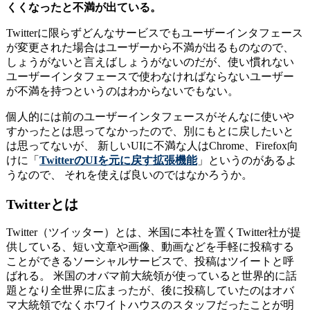
くくなったと不満が出ている。
Twitterに限らずどんなサービスでもユーザーインタフェース
が変更された場合はユーザーから不満が出るものなので、
しょうがないと言えばしょうがないのだが、使い慣れない
ユーザーインタフェースで使わなければならないユーザー
が不満を持つというのはわからないでもない。
個人的には前のユーザーインタフェースがそんなに使いや
すかったとは思ってなかったので、別にもとに戻したいと
は思ってないが、 新しいUIに不満な人はChrome、Firefox向
けに「
TwitterのUIを元に戻す拡張機能
」というのがあるよ
うなので、 それを使えば良いのではなかろうか。
Twitterとは
Twitter（ツイッター）とは、米国に本社を置くTwitter社が提
供している、短い文章や画像、動画などを手軽に投稿する
ことができるソーシャルサービスで、投稿はツイートと呼
ばれる。 米国のオバマ前大統領が使っていると世界的に話
題となり全世界に広まったが、後に投稿していたのはオバ
マ大統領でなくホワイトハウスのスタッフだったことが明