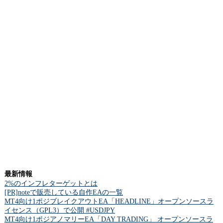
最新情報
2%のインフレターゲットとは
[PR]noteで販売している自作EAの一覧
MT4向け1ポジブレイクアウトEA「HEADLINE」オープンソースラ
イセンス（GPL3）で公開 #USDJPY
MT4向け1ポジアノマリーEA「DAY TRADING」 オープンソースラ