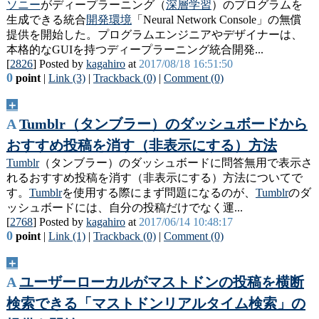
ソニー
がディープラーニング（
深層学習
）のプログラムを
生成できる統合
開発環境
「Neural Network Console」の無償
提供を開始した。プログラムエンジニアやデザイナーは、
本格的なGUIを持つディープラーニング統合開発...
[
2826
] Posted by
kagahiro
at
2017/08/18 16:51:50
0
point
|
Link (3)
|
Trackback (0)
|
Comment (0)
＋
A
Tumblr（タンブラー）のダッシュボードから
おすすめ投稿を消す（非表示にする）方法
Tumblr
（タンブラー）のダッシュボードに問答無用で表示さ
れるおすすめ投稿を消す（非表示にする）方法についてで
す。
Tumblr
を使用する際にまず問題になるのが、
Tumblr
のダ
ッシュボードには、自分の投稿だけでなく運...
[
2768
] Posted by
kagahiro
at
2017/06/14 10:48:17
0
point
|
Link (1)
|
Trackback (0)
|
Comment (0)
＋
A
ユーザーローカルがマストドンの投稿を横断
検索できる「マストドンリアルタイム検索」の