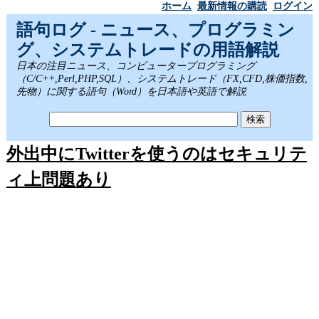
ホーム
最新情報の購読
ログイン
語句ログ - ニュース、プログラミン
グ、システムトレードの用語解説
日本の注目ニュース、コンピュータープログラミング
（C/C++,Perl,PHP,SQL）、システムトレード（FX,CFD,株価指数,
先物）に関する語句（Word）を日本語や英語で解説
外出中にTwitterを使うのはセキュリテ
ィ上問題あり