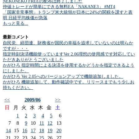
NEKONEKO FREEの配布は終了しました
仲値トレードが簡単にできる無料EA「NAKANE3」 #MT4
「国家非常事態」トランプ米大統領が日本に24%の関税を課すと表
明 日経平均株価が急落
もっと見る...
最新コメント
自民党、経団連、財務省が国民の幸福を追求していないのは明らか
ですが・・・
指定時刻決済機能使っていますVer 2.06理想の使用感です対応してい
ただきありがとうございました
かがひろ 指定時間による決済を使用するかどうかを指定できるよう
にしました。
かがひろ Ver 2.05へのバージョンアップで機能追加しました。
かがひろ 機能追加して、動作確認中です。リリースまでもう少しお
持ちください。
<<
2009/06
>>
日
月
火
水
木
金
土
1
2
3
4
5
6
7
8
9
10
11
12
13
14
15
16
17
18
19
20
21
22
23
24
25
26
27