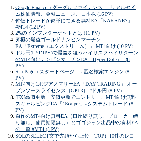
Google Finance（グーグルファイナンス）- リアルタイ
ム株価情報、金融ニュース、日本株 (16 PV)
仲値トレードが簡単にできる無料EA「NAKANE3」
#MT4 (12 PV)
2%のインフレターゲットとは (11 PV)
究極の爆益ゴールドナンピンマーチン
EA「Extreme（エクストリーム）」 MT4向け (10 PV)
ドル円(USDJPY)で爆益を狙うハイリスクハイリターン
のMT4向けナンピンマーチンEA「Hyper Dollar」 (8
PV)
StartPage（スタートページ） - 匿名検索エンジン (8
PV)
MT4向け1ポジアノマリーEA「DAY TRADING」 オー
プンソースライセンス（GPL3） #ドル円 (8 PV)
[FX]高値更新・安値更新でエントリー、MT4向け無料
スキャルピングEA「1Scalper」#システムトレード (8
PV)
自作のMT4向け無料EA（口座縛り無し、ブローカー縛
り無し、使用期限無し）とゴゴジャン出品中の有料EA
の一覧 #MT4 (8 PV)
SQLのSELECT文で先頭から上位（TOP）10件のレコ