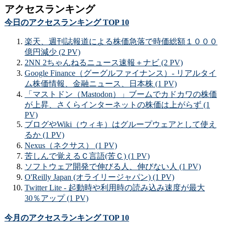
アクセスランキング
今日のアクセスランキング TOP 10
楽天、週刊誌報道による株価急落で時価総額１０００
億円減少 (2 PV)
2NN 2ちゃんねるニュース速報＋ナビ (2 PV)
Google Finance（グーグルファイナンス）- リアルタイ
ム株価情報、金融ニュース、日本株 (1 PV)
「マストドン（Mastodon）」ブームでカドカワの株価
が上昇、さくらインターネットの株価は上がらず (1
PV)
ブログやWiki（ウィキ）はグループウェアとして使え
るか (1 PV)
Nexus（ネクサス） (1 PV)
苦しんで覚えるＣ言語(苦Ｃ) (1 PV)
ソフトウェア開発で伸びる人、伸びない人 (1 PV)
O'Reilly Japan (オライリージャパン) (1 PV)
Twitter Lite - 起動時や利用時の読み込み速度が最大
30％アップ (1 PV)
今月のアクセスランキング TOP 10