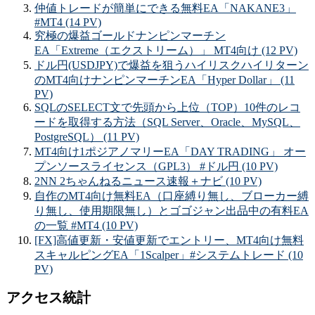
仲値トレードが簡単にできる無料EA「NAKANE3」
#MT4 (14 PV)
究極の爆益ゴールドナンピンマーチン
EA「Extreme（エクストリーム）」 MT4向け (12 PV)
ドル円(USDJPY)で爆益を狙うハイリスクハイリターン
のMT4向けナンピンマーチンEA「Hyper Dollar」 (11
PV)
SQLのSELECT文で先頭から上位（TOP）10件のレコ
ードを取得する方法（SQL Server、Oracle、MySQL、
PostgreSQL） (11 PV)
MT4向け1ポジアノマリーEA「DAY TRADING」 オー
プンソースライセンス（GPL3） #ドル円 (10 PV)
2NN 2ちゃんねるニュース速報＋ナビ (10 PV)
自作のMT4向け無料EA（口座縛り無し、ブローカー縛
り無し、使用期限無し）とゴゴジャン出品中の有料EA
の一覧 #MT4 (10 PV)
[FX]高値更新・安値更新でエントリー、MT4向け無料
スキャルピングEA「1Scalper」#システムトレード (10
PV)
アクセス統計