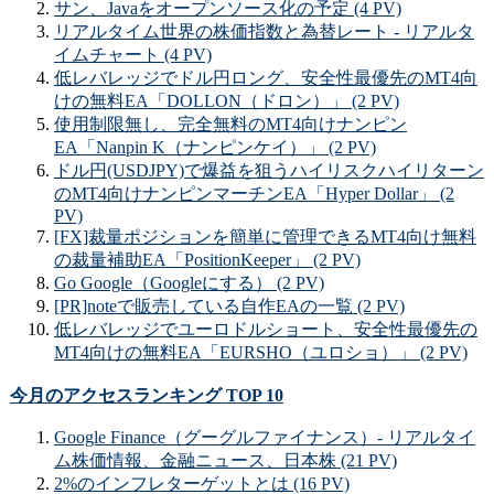
サン、Javaをオープンソース化の予定 (4 PV)
リアルタイム世界の株価指数と為替レート - リアルタ
イムチャート (4 PV)
低レバレッジでドル円ロング、安全性最優先のMT4向
けの無料EA「DOLLON（ドロン）」 (2 PV)
使用制限無し、完全無料のMT4向けナンピン
EA「Nanpin K（ナンピンケイ）」 (2 PV)
ドル円(USDJPY)で爆益を狙うハイリスクハイリターン
のMT4向けナンピンマーチンEA「Hyper Dollar」 (2
PV)
[FX]裁量ポジションを簡単に管理できるMT4向け無料
の裁量補助EA「PositionKeeper」 (2 PV)
Go Google（Googleにする） (2 PV)
[PR]noteで販売している自作EAの一覧 (2 PV)
低レバレッジでユーロドルショート、安全性最優先の
MT4向けの無料EA「EURSHO（ユロショ）」 (2 PV)
今月のアクセスランキング TOP 10
Google Finance（グーグルファイナンス）- リアルタイ
ム株価情報、金融ニュース、日本株 (21 PV)
2%のインフレターゲットとは (16 PV)