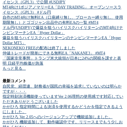
イセンス（GPL3）で公開 #USDJPY
MT4向け1ポジアノマリーEA「DAY TRADING」 オープンソースラ
イセンス（GPL3） #ドル円
自作のMT4向け無料EA（口座縛り無し、ブローカー縛り無し、使用
期限無し）とゴゴジャン出品中の有料EAの一覧 #MT4
ドル円(USDJPY)で爆益を狙うハイリスクハイリターンのMT4向けナ
ンピンマーチンEA「Hyper Dollar」
爆益を狙うハイリスクハイリターンのナンピンマーチンEA「Hyper
Dollar MT5」
NEKONEKO FREEの配布は終了しました
仲値トレードが簡単にできる無料EA「NAKANE3」 #MT4
「国家非常事態」トランプ米大統領が日本に24%の関税を課すと表
明 日経平均株価が急落
もっと見る...
最新コメント
自民党、経団連、財務省が国民の幸福を追求していないのは明らか
ですが・・・
指定時刻決済機能使っていますVer 2.06理想の使用感です対応してい
ただきありがとうございました
かがひろ 指定時間による決済を使用するかどうかを指定できるよう
にしました。
かがひろ Ver 2.05へのバージョンアップで機能追加しました。
かがひろ 機能追加して、動作確認中です。リリースまでもう少しお