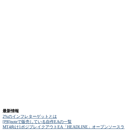
最新情報
2%のインフレターゲットとは
[PR]noteで販売している自作EAの一覧
MT4向け1ポジブレイクアウトEA「HEADLINE」オープンソースラ