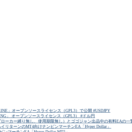
INE」オープンソースライセンス（GPL3）で公開 #USDJPY
DING」 オープンソースライセンス（GPL3） #ドル円
ブローカー縛り無し、使用期限無し）とゴゴジャン出品中の有料EAの一覧 
リターンのMT4向けナンピンマーチンEA「Hyper Dollar」
チンEA「Hyper Dollar MT5」