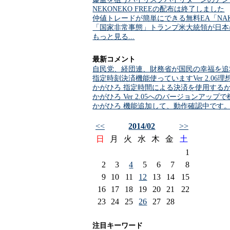
NEKONEKO FREEの配布は終了しました
仲値トレードが簡単にできる無料EA「NAKA
「国家非常事態」トランプ米大統領が日本
もっと見る...
最新コメント
自民党、経団連、財務省が国民の幸福を追
指定時刻決済機能使っていますVer 2.0
かがひろ 指定時間による決済を使用する
かがひろ Ver 2.05へのバージョンアッ
かがひろ 機能追加して、動作確認中です
<<
2014/02
>>
日
月
火
水
木
金
土
1
2
3
4
5
6
7
8
9
10
11
12
13
14
15
16
17
18
19
20
21
22
23
24
25
26
27
28
注目キーワード