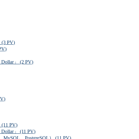
 PV)
V)
r」 (2 PV)
V)
1 PV)
r」 (11 PV)
L、PostgreSQL） (11 PV)