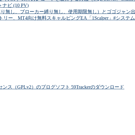
 (10 PV)
り無し、ブローカー縛り無し、使用期限無し）とゴゴジャン出品中の有
ー、MT4向け無料スキャルピングEA「1Scalper」#システムトレ
ライセンス（GPLv2）のブログソフト 59Trackerのダウンロード