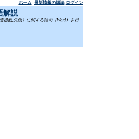
ホーム
最新情報の購読
ログイン
語解説
,株価指数,先物）に関する語句（Word）を日