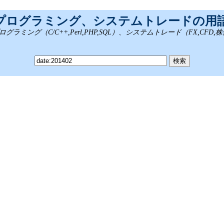
、プログラミング、システムトレードの用
ング（C/C++,Perl,PHP,SQL）、システムトレード（FX,CFD