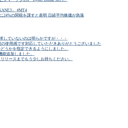
NE3」 #MT4
に24%の関税を課すと表明 日経平均株価が急落
求していないのは明らかですが・・・
6理想の使用感です対応していただきありがとうございました
かどうかを指定できるようにしました。
プで機能追加しました。
。リリースまでもう少しお持ちください。