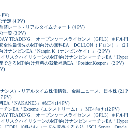
PV)
定 (4 PV)
レート - リアルタイムチャート (4 PV)
一覧 (3 PV)
Y TRADING」 オープンソースライセンス（GPL3） #ドル円 (3
性最優先のMT4向けの無料EA「DOLLON（ドロン）」 (2 P
ナンピンEA「Nanpin K（ナンピンケイ）」 (2 PV)
イリスクハイリターンのMT4向けナンピンマーチンEA「Hyper Dolla
るMT4向け無料の裁量補助EA「PositionKeeper」 (2 PV)
V)
ルファイナンス）- リアルタイム株価情報、金融ニュース、日本株 (21 P
 PV)
NAKANE3」 #MT4 (14 PV)
EA「Extreme（エクストリーム）」 MT4向け (12 PV)
Y TRADING」 オープンソースライセンス（GPL3） #ドル円 (1
リスクハイリターンのMT4向けナンピンマーチンEA「Hyper Dolla
OP）10件のレコードを取得する方法（SQL Server、Oracle、MySQ