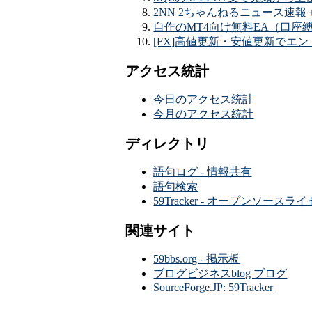
2NN 2ちゃんねるニュース速報＋ナビ
自作のMT4向け無料EA（口座縛
[FX]高値更新・安値更新でエントリ
アクセス統計
今日のアクセス統計
今月のアクセス統計
ディレクトリ
語句ログ - 情報共有
語句検索
59Tracker - オープンソース
関連サイト
59bbs.org - 掲示板
ブログビジネスblog ブログ
SourceForge.JP: 59Tracker