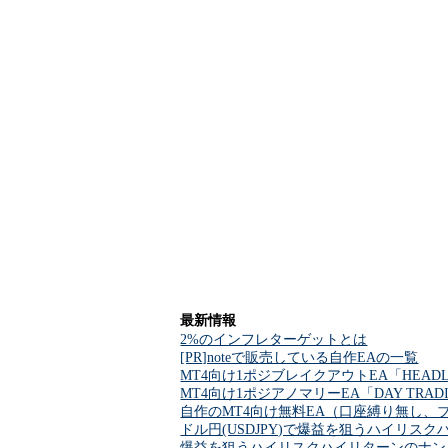
最新情報
2%のインフレターゲットとは
[PR]noteで販売している自作EAの一覧
MT4向け1ポジブレイクアウトEA「HEADL
MT4向け1ポジアノマリーEA「DAY TRA
自作のMT4向け無料EA（口座縛り無し、
ドル円(USDJPY)で爆益を狙うハイリスクハイ
爆益を狙うハイリスクハイリターンのナンピンマー