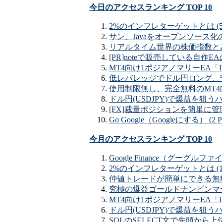
今日のアクセスランキング TOP 10
2%のインフレターゲットとは (5 
サン、Javaをオープンソース化の予
リアルタイム世界の株価指数と為替
[PR]noteで販売している自作EAの
MT4向け1ポジアノマリーEA「DA
低レバレッジでドル円ロング、安全
使用制限無し、完全無料のMT4向け
ドル円(USDJPY)で爆益を狙うハ
[FX]裁量ポジションを簡単に管理でき
Go Google（Googleにする） (2 P
今月のアクセスランキング TOP 10
Google Finance（グーグ
2%のインフレターゲットとは (17
仲値トレードが簡単にできる無料EA「
究極の爆益ゴールドナンピンマーチン
MT4向け1ポジアノマリーEA「DA
ドル円(USDJPY)で爆益を狙うハイ
SQLのSELECT文で先頭から上位（T