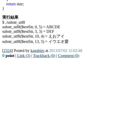
return
size;
}
実行結果
$ ./substr_utf8
substr_utf8($testStr, 0, 5) = ABCDE
substr_utf8($testStr, 3, 3) = DEF
substr_utf8($testStr, 10, 4) = えおアイ
substr_utf8($testStr, 13, 5) = イウエオ愛
[
2324
] Posted by
kagahiro
at
2013/07/02 11:02:48
0
point
|
Link (3)
|
Trackback (0)
|
Comment (0)