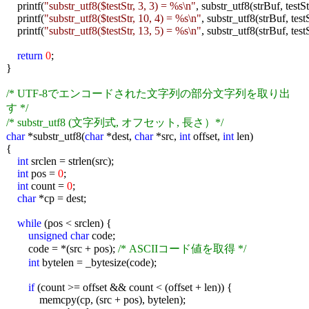
printf(
"substr_utf8($testStr, 3, 3) = %s\n"
, substr_utf8(strBuf, testS
printf(
"substr_utf8($testStr, 10, 4) = %s\n"
, substr_utf8(strBuf, test
printf(
"substr_utf8($testStr, 13, 5) = %s\n"
, substr_utf8(strBuf, test
return
0
;
}
/* UTF-8でエンコードされた文字列の部分文字列を取り出
す */
/* substr_utf8 (文字列式, オフセット, 長さ）*/
char
*substr_utf8(
char
*dest,
char
*src,
int
offset,
int
len)
{
int
srclen = strlen(src);
int
pos =
0
;
int
count =
0
;
char
*cp = dest;
while
(pos < srclen) {
unsigned
char
code;
code = *(src + pos);
/* ASCIIコード値を取得 */
int
bytelen = _bytesize(code);
if
(count >= offset && count < (offset + len)) {
memcpy(cp, (src + pos), bytelen);