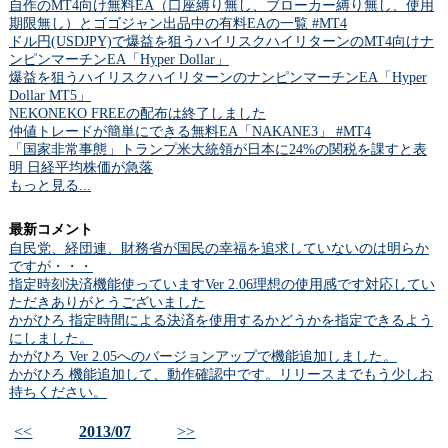
自作のMT4向け無料EA（口座縛り無し、ブローカー縛り無し、使用
期限無し）とゴゴジャン出品中の有料EAの一覧 #MT4
ドル円(USDJPY)で爆益を狙うハイリスクハイリターンのMT4向けナ
ンピンマーチンEA「Hyper Dollar」
爆益を狙うハイリスクハイリターンのナンピンマーチンEA「Hyper
Dollar MT5」
NEKONEKO FREEの配布は終了しました
仲値トレードが簡単にできる無料EA「NAKANE3」 #MT4
「国家非常事態」トランプ米大統領が日本に24%の関税を課すと表
明 日経平均株価が急落
もっと見る...
最新コメント
自民党、経団連、財務省が国民の幸福を追求していないのは明らか
ですが・・・
指定時刻決済機能使っていますVer 2.06理想の使用感です対応してい
ただきありがとうございました
かがひろ 指定時間による決済を使用するかどうかを指定できるよう
にしました。
かがひろ Ver 2.05へのバージョンアップで機能追加しました。
かがひろ 機能追加して、動作確認中です。リリースまでもう少しお
持ちください。
<<
2013/07
>>