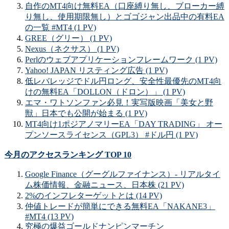
自作のMT4向け無料EA（口座縛り無し、ブローカー縛
り無し、使用期限無し）とゴゴジャン出品中の有料EA
の一覧 #MT4 (1 PV)
GREE（グリー） (1 PV)
Nexus（ネクサス） (1 PV)
Perlのウェブアプリケーションフレームワーク (1 PV)
Yahoo! JAPAN リスティング広告 (1 PV)
低レバレッジでドル円ロング、安全性最優先のMT4向
けの無料EA「DOLLON（ドロン）」 (1 PV)
エマ・ワトソンファン必見！実写版映画「美女と野
獣」日本でも公開が始まる (1 PV)
MT4向け1ポジアノマリーEA「DAY TRADING」 オー
プンソースライセンス（GPL3） #ドル円 (1 PV)
今月のアクセスランキング TOP 10
Google Finance（グーグルファイナンス）- リアルタイ
ム株価情報、金融ニュース、日本株 (21 PV)
2%のインフレターゲットとは (14 PV)
仲値トレードが簡単にできる無料EA「NAKANE3」
#MT4 (13 PV)
究極の爆益ゴールドナンピンマーチン