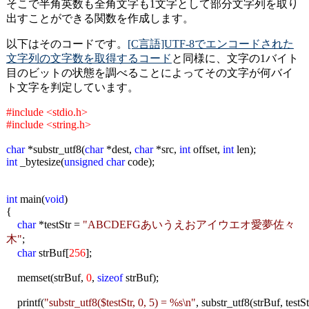
そこで半角英数も全角文字も1文字として部分文字列を取り
出すことができる関数を作成します。
以下はそのコードです。
[C言語]UTF-8でエンコードされた
文字列の文字数を取得するコード
と同様に、文字の1バイト
目のビットの状態を調べることによってその文字が何バイ
ト文字を判定しています。
#include <stdio.h>
#include <string.h>
char
*substr_utf8(
char
*dest,
char
*src,
int
offset,
int
len);
int
_bytesize(
unsigned
char
code);
int
main(
void
)
{
char
*testStr =
"ABCDEFGあいうえおアイウエオ愛夢佐々
木"
;
char
strBuf[
256
];
memset(strBuf,
0
,
sizeof
strBuf);
printf(
"substr_utf8($testStr, 0, 5) = %s\n"
, substr_utf8(strBuf, testS