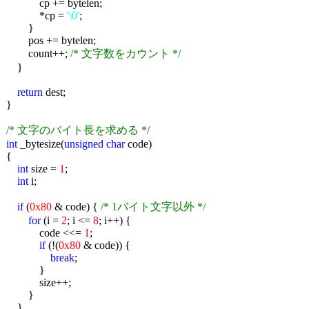
cp += bytelen;
*cp =
'\0'
;
}
pos += bytelen;
count++;
/* 文字数をカウント */
}
return
dest;
}
/* 文字のバイト長を求める */
int
_bytesize(
unsigned
char
code)
{
int
size =
1
;
int
i;
if
(
0x80
& code) {
/* 1バイト文字以外 */
for
(i =
2
; i <=
8
; i++) {
code <<=
1
;
if
(!(
0x80
& code)) {
break
;
}
size++;
}
}