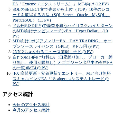
EA「Extreme（エクストリーム）」 MT4向け (12 PV)
SQLのSELECT文で先頭から上位（TOP）10件のレコ
ードを取得する方法（SQL Server、Oracle、MySQL、
PostgreSQL） (11 PV)
ドル円(USDJPY)で爆益を狙うハイリスクハイリターン
のMT4向けナンピンマーチンEA「Hyper Dollar」 (10
PV)
MT4向け1ポジアノマリーEA「DAY TRADING」 オー
プンソースライセンス（GPL3） #ドル円 (9 PV)
2NN 2ちゃんねるニュース速報＋ナビ (9 PV)
自作のMT4向け無料EA（口座縛り無し、ブローカー縛
り無し、使用期限無し）とゴゴジャン出品中の有料EA
の一覧 #MT4 (9 PV)
[FX]高値更新・安値更新でエントリー、MT4向け無料
スキャルピングEA「1Scalper」#システムトレード (9
PV)
アクセス統計
今日のアクセス統計
今月のアクセス統計