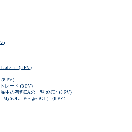
V)
r」 (8 PV)
 PV)
ード (8 PV)
料EAの一覧 #MT4 (8 PV)
L、PostgreSQL） (8 PV)