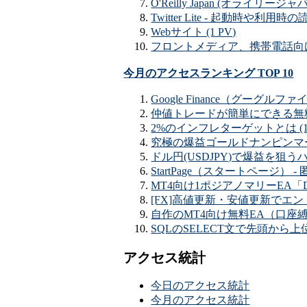
O'Reilly Japan (オライリージャパン
Twitter Lite - 起動時や利用
Webサイト (1 PV)
フロントメディア、携帯電話向けに
今月のアクセスランキング TOP 10
Google Finance（グーグ
仲値トレードが簡単にできる無料EA「
2%のインフレターゲットとは (11
究極の爆益ゴールドナンピンマーチン
ドル円(USDJPY)で爆益を狙うハ
StartPage（スタートページ） -
MT4向け1ポジアノマリーEA「DA
[FX]高値更新・安値更新でエント
自作のMT4向け無料EA（口座縛
SQLのSELECT文で先頭から上位（T
アクセス統計
今日のアクセス統計
今月のアクセス統計