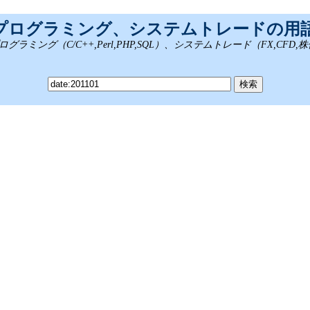
、プログラミング、システムトレードの用
ング（C/C++,Perl,PHP,SQL）、システムトレード（FX,CFD