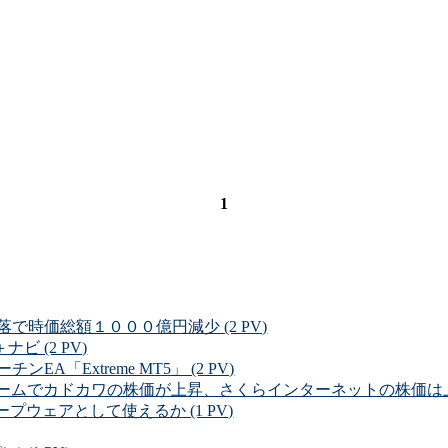
1
時価総額１０００億円減少 (2 PV)
ビ (2 PV)
「Extreme MT5」 (2 PV)
」ブームでカドカワの株価が上昇、さくらインターネットの株価は上がら
プウェアとして使えるか (1 PV)