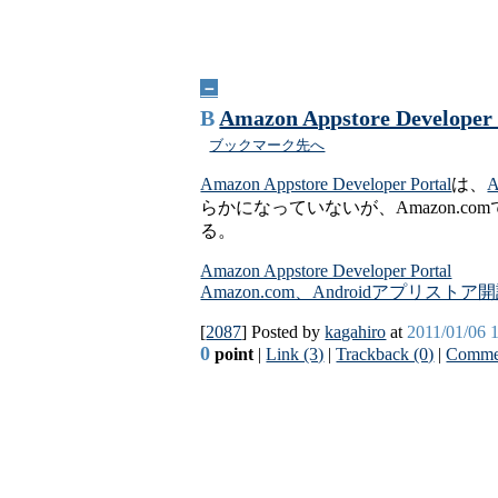
－
B
Amazon Appstore Developer 
ブックマーク先へ
Amazon Appstore Developer Portal
は、
A
らかになっていないが、Amazon.comでは
る。
Amazon Appstore Developer Portal
Amazon.com、Androidアプリ
[
2087
] Posted by
kagahiro
at
2011/01/06 
0
point
|
Link (3)
|
Trackback (0)
|
Commen