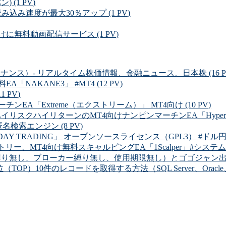
) (1 PV)
時の読み込み速度が最大30％アップ (1 PV)
無料動画配信サービス (1 PV)
ルファイナンス）- リアルタイム株価情報、金融ニュース、日本株 (16 P
NAKANE3」 #MT4 (12 PV)
 PV)
EA「Extreme（エクストリーム）」 MT4向け (10 PV)
イリスクハイリターンのMT4向けナンピンマーチンEA「Hyper Dolla
 匿名検索エンジン (8 PV)
Y TRADING」 オープンソースライセンス（GPL3） #ドル円 (8
リー、MT4向け無料スキャルピングEA「1Scalper」#システムトレ
り無し、ブローカー縛り無し、使用期限無し）とゴゴジャン出品中の有
OP）10件のレコードを取得する方法（SQL Server、Oracle、MySQ