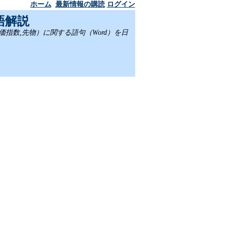
ホーム
最新情報の購読
ログイン
語解説
,株価指数,先物）に関する語句（Word）を日