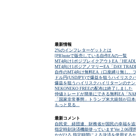
最新情報
2%のインフレターゲットとは
[PR]noteで販売している自作EAの一覧
MT4向け1ポジブレイクアウトEA「HEADL
MT4向け1ポジアノマリーEA「DAY TRA
自作のMT4向け無料EA（口座縛り無し、
ドル円(USDJPY)で爆益を狙うハイリスクハイ
爆益を狙うハイリスクハイリターンのナンピンマー
NEKONEKO FREEの配布は終了しました
仲値トレードが簡単にできる無料EA「NAKA
「国家非常事態」トランプ米大統領が日本
もっと見る...
最新コメント
自民党、経団連、財務省が国民の幸福を追
指定時刻決済機能使っていますVer 2.0
かがひろ 指定時間による決済を使用する