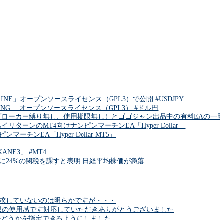
INE」オープンソースライセンス（GPL3）で公開 #USDJPY
DING」 オープンソースライセンス（GPL3） #ドル円
ブローカー縛り無し、使用期限無し）とゴゴジャン出品中の有料EAの一覧 
リターンのMT4向けナンピンマーチンEA「Hyper Dollar」
チンEA「Hyper Dollar MT5」
NE3」 #MT4
に24%の関税を課すと表明 日経平均株価が急落
求していないのは明らかですが・・・
6理想の使用感です対応していただきありがとうございました
かどうかを指定できるようにしました。