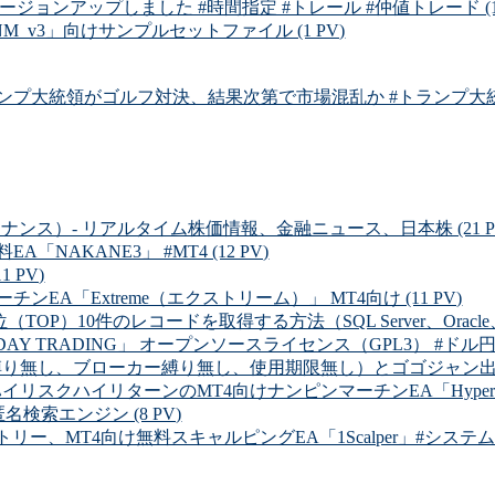
バージョンアップしました #時間指定 #トレール #仲値トレード (1 
_v3」向けサンプルセットファイル (1 PV)
プ大統領がゴルフ対決、結果次第で市場混乱か #トランプ大統領 #
ルファイナンス）- リアルタイム株価情報、金融ニュース、日本株 (21 P
NAKANE3」 #MT4 (12 PV)
 PV)
EA「Extreme（エクストリーム）」 MT4向け (11 PV)
OP）10件のレコードを取得する方法（SQL Server、Oracle、MySQ
Y TRADING」 オープンソースライセンス（GPL3） #ドル円 (8
り無し、ブローカー縛り無し、使用期限無し）とゴゴジャン出品中の有
イリスクハイリターンのMT4向けナンピンマーチンEA「Hyper Dolla
 匿名検索エンジン (8 PV)
リー、MT4向け無料スキャルピングEA「1Scalper」#システムトレ