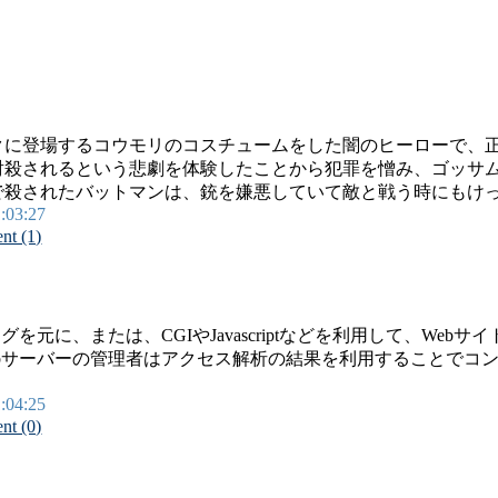
クに登場するコウモリのコスチュームをした闇のヒーローで、
射殺されるという悲劇を体験したことから犯罪を憎み、ゴッサ
で殺されたバットマンは、銃を嫌悪していて敵と戦う時にもけ
1:03:27
t (1)
を元に、または、CGIやJavascriptなどを利用して、We
bサーバーの管理者はアクセス解析の結果を利用することでコ
1:04:25
t (0)