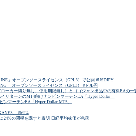
INE」オープンソースライセンス（GPL3）で公開 #USDJPY
DING」 オープンソースライセンス（GPL3） #ドル円
ブローカー縛り無し、使用期限無し）とゴゴジャン出品中の有料EAの一覧 
リターンのMT4向けナンピンマーチンEA「Hyper Dollar」
チンEA「Hyper Dollar MT5」
NE3」 #MT4
に24%の関税を課すと表明 日経平均株価が急落