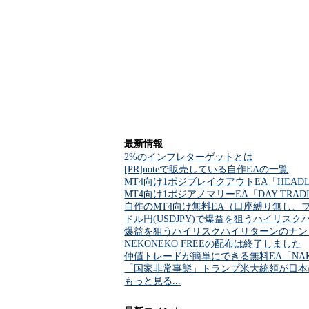
最新情報
2%のインフレターゲットとは
[PR]noteで販売している自作EAの一覧
MT4向け1ポジブレイクアウトEA「HEADL
MT4向け1ポジアノマリーEA「DAY TRA
自作のMT4向け無料EA（口座縛り無し、
ドル円(USDJPY)で爆益を狙うハイリスクハイ
爆益を狙うハイリスクハイリターンのナンピンマー
NEKONEKO FREEの配布は終了しました
仲値トレードが簡単にできる無料EA「NAKA
「国家非常事態」トランプ米大統領が日本
もっと見る...