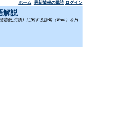
ホーム
最新情報の購読
ログイン
語解説
,株価指数,先物）に関する語句（Word）を日