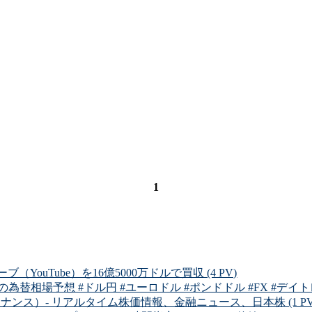
1
（YouTube）を16億5000万ドルで買収 (4 PV)
為替相場予想 #ドル円 #ユーロドル #ポンドドル #FX #デイトレード
ルファイナンス）- リアルタイム株価情報、金融ニュース、日本株 (1 PV