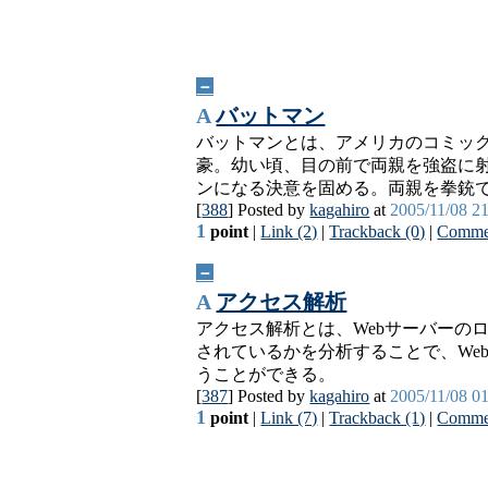
－
A
バットマン
バットマンとは、アメリカのコミッ
豪。幼い頃、目の前で両親を強盗に
ンになる決意を固める。両親を拳銃
[
388
] Posted by
kagahiro
at
2005/11/08 2
1
point
|
Link (2)
|
Trackback (0)
|
Commen
－
A
アクセス解析
アクセス解析とは、Webサーバーのログ
されているかを分析することで、We
うことができる。
[
387
] Posted by
kagahiro
at
2005/11/08 0
1
point
|
Link (7)
|
Trackback (1)
|
Commen