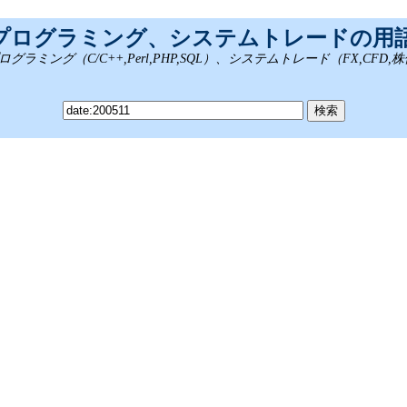
、プログラミング、システムトレードの用
ング（C/C++,Perl,PHP,SQL）、システムトレード（FX,CFD