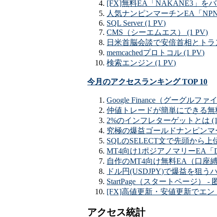
[FX]無料EA「NAKANE3」を
人気ナンピンマーチンEA「NPNM
SQL Server (1 PV)
CMS（シーエムエス） (1 PV)
日米首脳会談で安倍首相とトラン
memcachedプロトコル (1 PV)
検索エンジン (1 PV)
今月のアクセスランキング TOP 10
Google Finance（グーグ
仲値トレードが簡単にできる無料EA「
2%のインフレターゲットとは (11
究極の爆益ゴールドナンピンマーチン
SQLのSELECT文で先頭から上位（T
MT4向け1ポジアノマリーEA「DA
自作のMT4向け無料EA（口座縛
ドル円(USDJPY)で爆益を狙うハ
StartPage（スタートページ） -
[FX]高値更新・安値更新でエント
アクセス統計