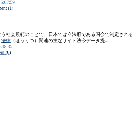
15:07:59
nt (1)
なう社会規範のことで、日本では立法府である国会で制定され
。
法律
（ほうりつ）関連の主なサイト法令データ提...
6:38:35
t (0)