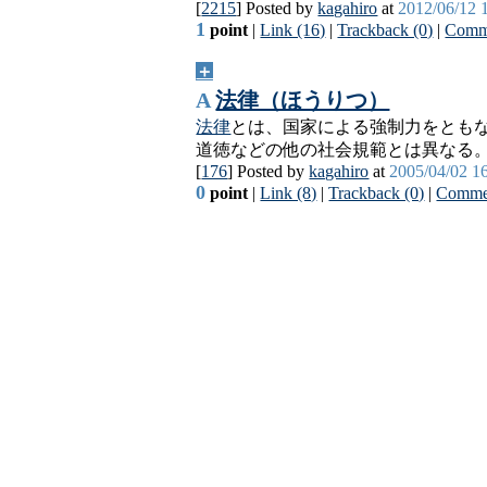
[
2215
] Posted by
kagahiro
at
2012/06/12 
1
point
|
Link (16)
|
Trackback (0)
|
Comme
＋
A
法律（ほうりつ）
法律
とは、国家による強制力をとも
道徳などの他の社会規範とは異なる
[
176
] Posted by
kagahiro
at
2005/04/02 1
0
point
|
Link (8)
|
Trackback (0)
|
Commen