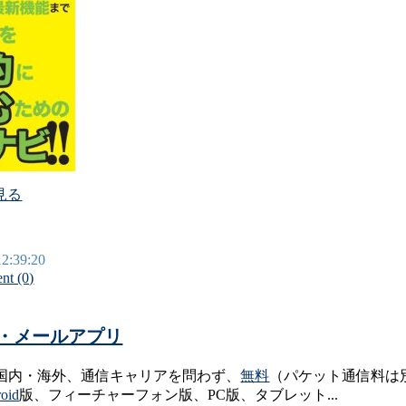
を見る
12:39:20
t (0)
通話・メールアプリ
が国内・海外、通信キャリアを問わず、
無料
（パケット通信料は
oid
版、フィーチャーフォン版、PC版、タブレット...