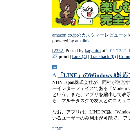
amazon.co.jpのカスタマーレビュー
powered by
amalink
[
2252
] Posted by
kagahiro
at
2012/12/21 
27
point
|
Link (4)
|
Trackback (0)
|
Comm
－
A
「LINE」のWindows 8対
NHN Japan株式会社が、同社が運
ーインターフェイスである「Moder
という。また、アプリを縮小して表
ら、マルチタスクで友人とのコミュ
なお、アプリは、LINE PC版（Wi
いるユーザーのみ利用が可能で、 ア
LINE