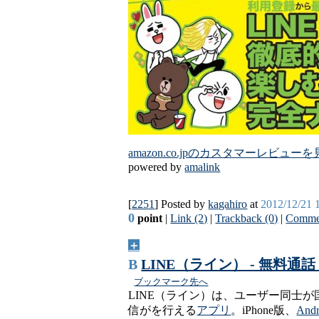
amazon.co.jpのカスタマーレビュー
powered by
amalink
[
2251
] Posted by
kagahiro
at
2012/12/21 
0
point
|
Link (2)
|
Trackback (0)
|
Commen
＋
B
LINE（ライン） - 無料
ブックマーク先へ
LINE（ライン）は、ユーザー同士
信がを行える
アプリ
。iPhone版、
Andr