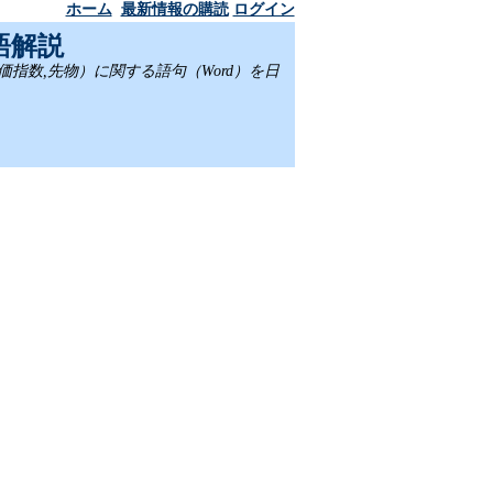
ホーム
最新情報の購読
ログイン
語解説
,株価指数,先物）に関する語句（Word）を日