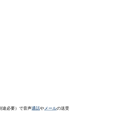
別途必要）で音声
通話
や
メール
の送受