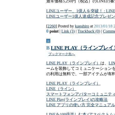
通常価格5,250円（税込）のLIN
LINEユーザー、1億人を突破！ : LI
LINEユーザー1億人達成記念プレ
[
2260
] Posted by
kagahiro
at
2013/01/18 
0
point
|
Link (3)
|
Trackback (0)
|
Commen
－
B
LINE PLAY（ラインプレイ
ブックマーク先へ
LINE PLAY（ラインプレイ）
は、
L
ームを装飾してコミュニケーション
の利用は無料で、一部アイテムが有
LINE PLAY（ラインプレイ）
LINE（ライン）
スマートフォンアバターコミュニティーサ
LINE Play(ラインプレイ)の攻略法
LINE アプリの使い方 完全マニュアル(Andr
LINEを100倍楽しむ本 (アスペクトム