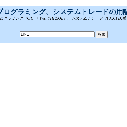
、プログラミング、システムトレードの用
ング（C/C++,Perl,PHP,SQL）、システムトレード（FX,CFD