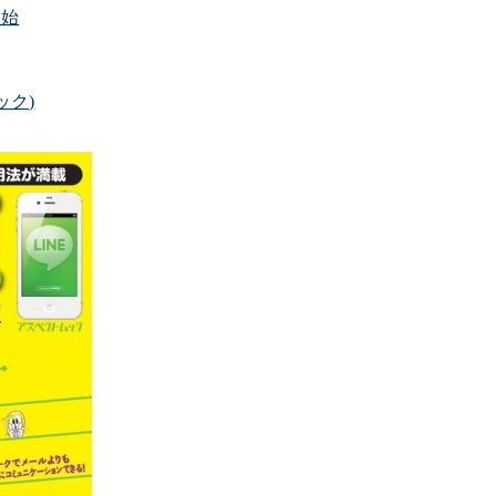
開始
ック)