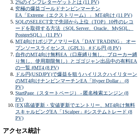
2%のインフレターゲットとは (11 PV)
究極の爆益ゴールドナンピンマーチン
EA「Extreme（エクストリーム）」 MT4向け (11 PV)
SQLのSELECT文で先頭から上位（TOP）10件のレコ
ードを取得する方法（SQL Server、Oracle、MySQL、
PostgreSQL） (11 PV)
MT4向け1ポジアノマリーEA「DAY TRADING」 オー
プンソースライセンス（GPL3） #ドル円 (8 PV)
自作のMT4向け無料EA（口座縛り無し、ブローカー縛
り無し、使用期限無し）とゴゴジャン出品中の有料EA
の一覧 #MT4 (8 PV)
ドル円(USDJPY)で爆益を狙うハイリスクハイリターン
のMT4向けナンピンマーチンEA「Hyper Dollar」 (8
PV)
StartPage（スタートページ） - 匿名検索エンジン (8
PV)
[FX]高値更新・安値更新でエントリー、MT4向け無料
スキャルピングEA「1Scalper」#システムトレード (8
PV)
アクセス統計