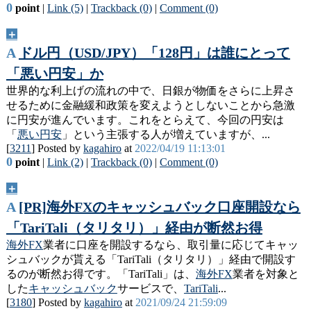
0
point
|
Link (5)
|
Trackback (0)
|
Comment (0)
＋
A
ドル円（USD/JPY）「128円」は誰にとって
「悪い円安」か
世界的な利上げの流れの中で、日銀が物価をさらに上昇さ
せるために金融緩和政策を変えようとしないことから急激
に円安が進んでいます。これをとらえて、今回の円安は
「
悪い円安
」という主張する人が増えていますが、...
[
3211
] Posted by
kagahiro
at
2022/04/19 11:13:01
0
point
|
Link (2)
|
Trackback (0)
|
Comment (0)
＋
A
[PR]海外FXのキャッシュバック口座開設なら
「TariTali（タリタリ）」経由が断然お得
海外FX
業者に口座を開設するなら、取引量に応じてキャッ
シュバックが貰える「TariTali（タリタリ）」経由で開設す
るのが断然お得です。「TariTali」は、
海外FX
業者を対象と
した
キャッシュバック
サービスで、
TariTali
...
[
3180
] Posted by
kagahiro
at
2021/09/24 21:59:09