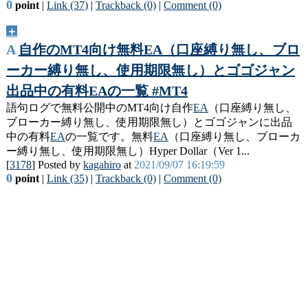
0
point
|
Link (37)
|
Trackback (0)
|
Comment (0)
＋
A
自作のMT4向け無料EA（口座縛り無し、ブロ
ーカー縛り無し、使用期限無し）とゴゴジャン
出品中の有料EAの一覧 #MT4
語句ログで無料公開中のMT4向け自作
EA
（口座縛り無し、
ブローカー縛り無し、使用期限無し）とゴゴジャンに出品
中の有料
EA
の一覧です。無料
EA
（口座縛り無し、ブローカ
ー縛り無し、使用期限無し）Hyper Dollar（Ver 1...
[
3178
] Posted by
kagahiro
at
2021/09/07 16:19:59
0
point
|
Link (35)
|
Trackback (0)
|
Comment (0)