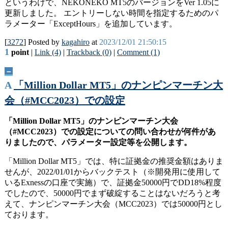
というわけで、NEKONEKO MT5のバージョンをVer 1.05に
更新しました。 エントリーしない時間を指定するためのパ
ラメーター「ExceptHours」を追加しています。
[
3272
] Posted by
kagahiro
at
2023/12/01 21:50:15
1
point
|
Link (4)
|
Trackback (0)
|
Comment (1)
－
A
「Million Dollar MT5」のナンピンマーチン大
会（#MCC2023）での設定
「Million Dollar MT5」のナンピンマーチン大会
（#MCC2023）での設定についての問い合わせが何件があ
りましたので、パラメーター設定等を公開します。
「Million Dollar MT5」では、特に証拠金の推奨金額はありま
せんが、2022/01/01からバックテスト（※開発用に使用して
いるExnessの口座で実施）で、証拠金50000円でDD18%程度
でしたので、50000円でまず破綻することはないだろうと考
えて、ナンピンマーチン大会（MCC2023）では50000円とし
ております。