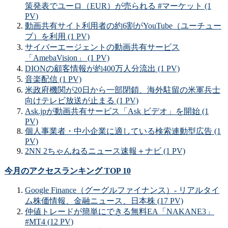
策発表でユーロ（EUR）が売られる #マーケット (1
PV)
動画共有サイト利用者の約6割がYouTube（ユーチュー
ブ）を利用 (1 PV)
サイバーエージェントの動画共有サービス
「AmebaVision」 (1 PV)
DIONの顧客情報が約400万人分流出 (1 PV)
音楽配信 (1 PV)
米政府機関が20日から一部閉鎖、海外駐留の米軍兵士
向けテレビ放送が止まる (1 PV)
Ask.jpが動画共有サービス「Ask ビデオ」を開始 (1
PV)
個人事業者・中小企業に適している検索連動型広告 (1
PV)
2NN 2ちゃんねるニュース速報＋ナビ (1 PV)
今月のアクセスランキング TOP 10
Google Finance（グーグルファイナンス）- リアルタイ
ム株価情報、金融ニュース、日本株 (17 PV)
仲値トレードが簡単にできる無料EA「NAKANE3」
#MT4 (12 PV)