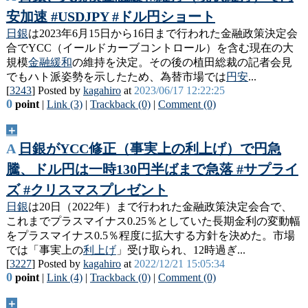
安加速 #USDJPY #ドル円ショート
日銀
は2023年6月15日から16日まで行われた金融政策決定会
合でYCC（イールドカーブコントロール）を含む現在の大
規模
金融緩和
の維持を決定。その後の植田総裁の記者会見
でもハト派姿勢を示したため、為替市場では
円安
...
[
3243
] Posted by
kagahiro
at
2023/06/17 12:22:25
0
point
|
Link (3)
|
Trackback (0)
|
Comment (0)
＋
A
日銀がYCC修正（事実上の利上げ）で円急
騰、ドル円は一時130円半ばまで急落 #サプライ
ズ #クリスマスプレゼント
日銀
は20日（2022年）まで行われた金融政策決定会合で、
これまでプラスマイナス0.25％としていた長期金利の変動幅
をプラスマイナス0.5％程度に拡大する方針を決めた。市場
では「事実上の
利上げ
」受け取られ、12時過ぎ...
[
3227
] Posted by
kagahiro
at
2022/12/21 15:05:34
0
point
|
Link (4)
|
Trackback (0)
|
Comment (0)
＋