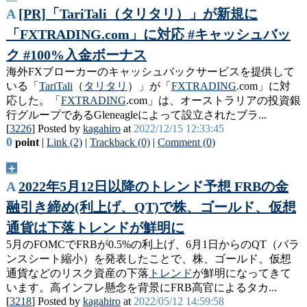
A
[PR]「TariTali（タリタリ）」が新規に
「FXTRADING.com」に対応 #キャッシュバッ
ク #100%入金ボーナス
海外FXブローカーのキャッシュバックサービスを提供して
いる「
TariTali
（
タリタリ
）」が「
FXTRADING
.com」に対
応した。「
FXTRADING
.com」は、オーストラリアの投資銀
行グループであるGleneagleによって設立されたブラ...
[
3226
] Posted by
kagahiro
at
2022/12/15 12:33:45
0
point
|
Link (2)
|
Trackback (0)
|
Comment (0)
＋
A
2022年5月12日以降のトレンド予想 FRBの金
融引き締め(利上げ、QT)で株、ゴールド、仮想
通貨は下落トレンドが鮮明に
5月のFOMCでFRBが0.5%の利上げ、6月1日からのQT（バラ
ンスシート縮小）を発表したことで、株、ゴールド、仮想
通貨などのリスク資産の下落
トレンド
が鮮明になってきて
います。高インフレ懸念を背景にFRB高官によるタカ...
[
3218
] Posted by
kagahiro
at
2022/05/12 14:59:58