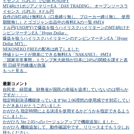
イセンス（GPL3）で公開 #USDJPY
MT4向け1ポジアノマリーEA「DAY TRADING」 オープンソースラ
イセンス（GPL3） #ドル円
自作のMT4向け無料EA（口座縛り無し、ブローカー縛り無し、使用
期限無し）とゴゴジャン出品中の有料EAの一覧 #MT4
ドル円(USDJPY)で爆益を狙うハイリスクハイリターンのMT4向けナ
ンピンマーチンEA「Hyper Dollar」
爆益を狙うハイリスクハイリターンのナンピンマーチンEA「Hyper
Dollar MT5」
NEKONEKO FREEの配布は終了しました
仲値トレードが簡単にできる無料EA「NAKANE3」 #MT4
「国家非常事態」トランプ米大統領が日本に24%の関税を課すと表
明 日経平均株価が急落
もっと見る...
最新コメント
自民党、経団連、財務省が国民の幸福を追求していないのは明らか
ですが・・・
指定時刻決済機能使っていますVer 2.06理想の使用感です対応してい
ただきありがとうございました
かがひろ 指定時間による決済を使用するかどうかを指定できるよう
にしました。
かがひろ Ver 2.05へのバージョンアップで機能追加しました。
かがひろ 機能追加して、動作確認中です。リリースまでもう少しお
持ちください。