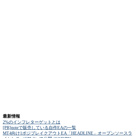
最新情報
2%のインフレターゲットとは
[PR]noteで販売している自作EAの一覧
MT4向け1ポジブレイクアウトEA「HEADLINE」オープンソースラ