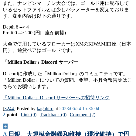
また、ナンピンマーチン大会では、ゴールド用に配布して
いるセットファイルとは少しパラメーターを変えておりま
す。変更内容は以下の通りです。
Depth 6 --> 4
Profit 0 --> 200 (円口座が前提)
大会で使用しているブローカーはXMのKIWAMI口座（日本
円）、通貨ペアはゴールドです。
「Million Dollar」Discord サーバー
Discordに作成した「Million Dollar」のコミュニティです。
「Million Dollar」についての質問、要望、不具合報告等はこ
ちらでお願いします。
「Million Dollar」Discord サーバーへの招待リンク
[
3244
] Posted by
kagahiro
at
2023/06/24 15:36:04
2
point
|
Link (9)
|
Trackback (0)
|
Comment (2)
＋
A
日銀、大規模金融緩和維持（現状維持）で円